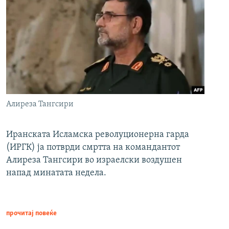
Алиреза Тангсири
Иранската Исламска револуционерна гарда
(ИРГК) ја потврди смртта на командантот
Алиреза Тангсири во израелски воздушен
напад минатата недела.
прочитај повеќе