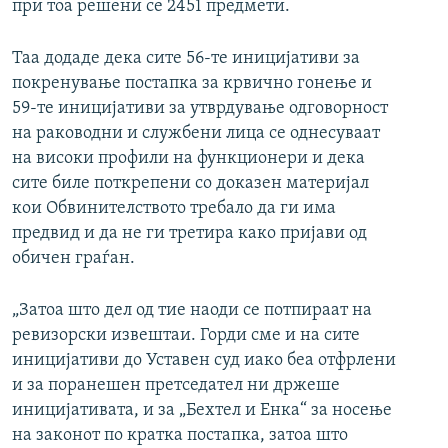
при тоа решени се 2451 предмети.
Таа додаде дека сите 56-те иницијативи за
покренување постапка за крвично гонење и
59-те иницијативи за утврдување одговорност
на раководни и службени лица се однесуваат
на високи профили на функционери и дека
сите биле поткрепени со доказен материјал
кои Обвинителството требало да ги има
предвид и да не ги третира како пријави од
обичен граѓан.
„Затоа што дел од тие наоди се потпираат на
ревизорски извештаи. Горди сме и на сите
иницијативи до Уставен суд иако беа отфрлени
и за поранешен претседател ни држеше
иницијативата, и за „Бехтел и Енка“ за носење
на законот по кратка постапка, затоа што