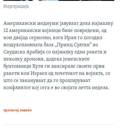
Илустрација
Американски медиуми јавуваат дека најмалку
12 американски војници биле повредени, од
кои двајца сериозно, кога Иран го погодил
воздухопловната база „Принц Султан“ во
Саудиска Арабија со најмалку една ракета и
неколку дронови, додека јеменските
бунтовници Хути ги лансирале своите први
ракети кон Израел од почетокот на војната, со
што се закануваат да го прошируваат
конфликтот кој сега е во својата петта недела.
прочитај повеќе