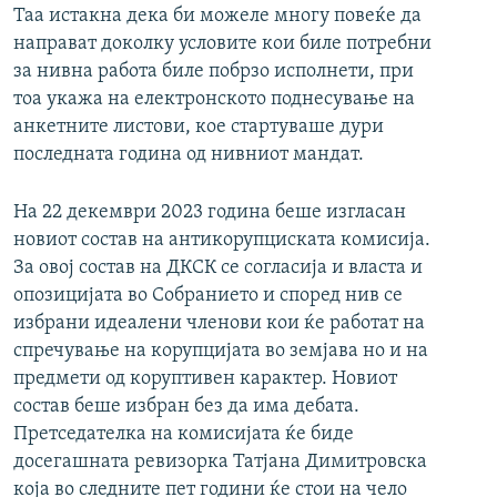
Таа истакна дека би можеле многу повеќе да
направат доколку условите кои биле потребни
за нивна работа биле побрзо исполнети, при
тоа укажа на електронското поднесување на
анкетните листови, кое стартуваше дури
последната година од нивниот мандат.
На 22 декември 2023 година беше изгласан
новиот состав на антикорупциската комисија.
За овој состав на ДКСК се согласија и власта и
опозицијата во Собранието и според нив се
избрани идеалени членови кои ќе работат на
спречување на корупцијата во земјава но и на
предмети од коруптивен карактер. Новиот
состав беше избран без да има дебата.
Претседателка на комисијата ќе биде
досегашната ревизорка Татјана Димитровска
која во следните пет години ќе стои на чело