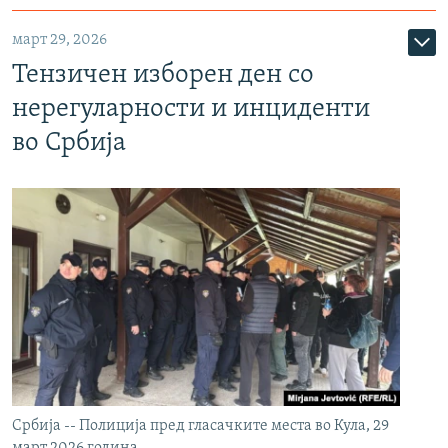
март 29, 2026
Тензичен изборен ден со
нерегуларности и инциденти
во Србија
Србија -- Полиција пред гласачките места во Кула, 29
март 2026 година.