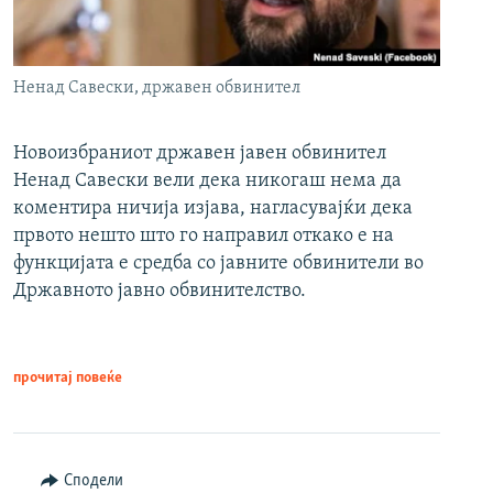
Ненад Савески, државен обвинител
Новоизбраниот државен јавен обвинител
Ненад Савески вели дека никогаш нема да
коментира ничија изјава, нагласувајќи дека
првото нешто што го направил откако е на
функцијата е средба со јавните обвинители во
Државното јавно обвинителство.
прочитај повеќе
Сподели