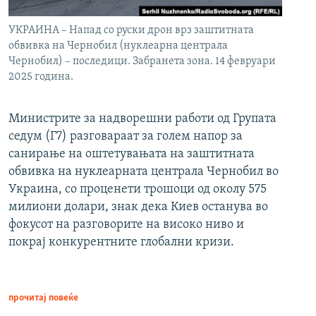
УКРАИНА – Напад со руски дрон врз заштитната
обвивка на Чернобил (нуклеарна централа
Чернобил) – последици. Забранета зона. 14 февруари
2025 година.
Министрите за надворешни работи од Групата
седум (Г7) разговараат за голем напор за
санирање на оштетувањата на заштитната
обвивка на нуклеарната централа Чернобил во
Украина, со проценети трошоци од околу 575
милиони долари, знак дека Киев останува во
фокусот на разговорите на високо ниво и
покрај конкурентните глобални кризи.
прочитај повеќе