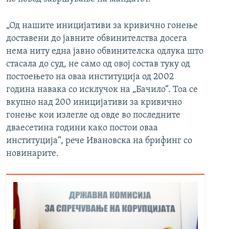
„Од нашите иницијативи за кривично гонење
доставени до јавните обвинителства досега
нема ниту една јавно обвинителска одлука што
стасала до суд, не само од овој состав туку од
постоењето на оваа институција од 2002
година навака со исклучок на „Бачило“. Тоа се
вкупно над 200 иницијативи за кривично
гонење кои излегле од овде во последните
дваесетина години како постои оваа
институција“, рече Ивановска на брифинг со
новинарите.