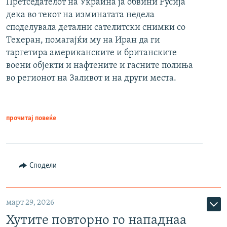
Претседателот на Украина ја обвини Русија
дека во текот на изминатата недела
споделувала детални сателитски снимки со
Техеран, помагајќи му на Иран да ги
таргетира американските и британските
воени објекти и нафтените и гасните полиња
во регионот на Заливот и на други места.
прочитај повеќе
Сподели
март 29, 2026
Хутите повторно го нападнаа