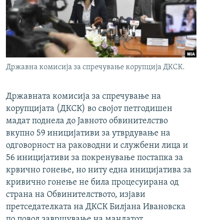
РСЕ веб страници
Државна комисија за спречување корупција ДКСК.
Државната комисија за спречување на
корупцијата (ДКСК) во својот петгодишен
мадат поднела до Јавното обвинителство
вкупно 59 иницијативи за утврдување на
одговорност на раководни и службени лица и
56 иницијативи за покренување постапка за
крвично гонење, но ниту една иницијатива за
кривично гонење не била процесуирана од
страна на Обвинителството, изјави
претседателката на ДКСК Билјана Ивановска
по повод завршување на мандатот.