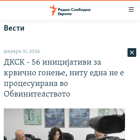
Достапни
линкови
Оди
Вести
на
МАКЕДОНИЈА
содржината
СВЕТ
Оди
јануари 31, 2024
ВИЗУЕЛНО
на
ДКСК - 56 иницијативи за
главната
ВЕСТИ
навигација
крвично гонење, ниту една не е
ШТО ТРЕБА ДА ЗНАЕТЕ
Премини
процесуирана во
на
ПРИЈАВИ СЕ ЗА ЊУЗЛЕТЕР
Обвинителството
пребарување
ПОДКАСТ ЗОШТО?
СЛЕДЕТЕ НЕ