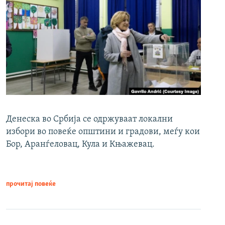
Денеска во Србија се одржуваат локални
избори во повеќе општини и градови, меѓу кои
Бор, Аранѓеловац, Кула и Књажевац.
прочитај повеќе