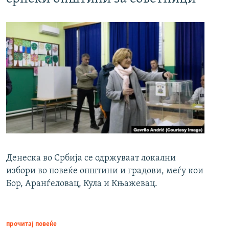
Денеска во Србија се одржуваат локални
избори во повеќе општини и градови, меѓу кои
Бор, Аранѓеловац, Кула и Књажевац.
прочитај повеќе