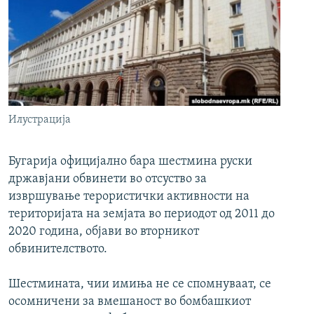
РСЕ веб страници
Илустрација
Бугарија официјално бара шестмина руски
државјани обвинети во отсуство за
извршување терористички активности на
територијата на земјата во периодот од 2011 до
2020 година, објави во вторникот
обвинителството.
Шестмината, чии имиња не се спомнуваат, се
осомничени за вмешаност во бомбашкиот