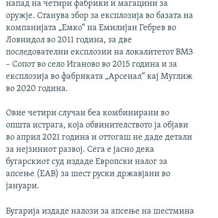
напад на четири фабрики и магацини за
оружје. Станува збор за експлозија во базата на
компанијата „Емко“ на Емилијан Гебрев во
Ловнидол во 2011 година, за две
последователни експлозии на локалитетот ВМЗ
– Сопот во село Иганово во 2015 година и за
експлозија во фабриката „Арсенал“ кај Муглиж
во 2020 година.
Овие четири случаи беа комбинирани во
општа истрага, која обвинителството ја објави
во април 2021 година и оттогаш не даде детали
за нејзиниот развој. Сега е јасно дека
бугарскиот суд издаде Европски налог за
апсење (ЕАВ) за шест руски државјани во
јануари.
Бугарија издаде налози за апсење на шестмина