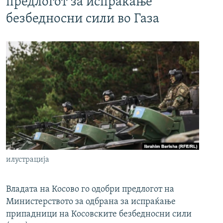
предлогот за испраќање
безбедносни сили во Газа
илустрација
Владата на Косово го одобри предлогот на
Министерството за одбрана за испраќање
припадници на Косовските безбедносни сили