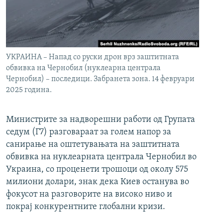
УКРАИНА – Напад со руски дрон врз заштитната
обвивка на Чернобил (нуклеарна централа
Чернобил) – последици. Забранета зона. 14 февруари
2025 година.
Министрите за надворешни работи од Групата
седум (Г7) разговараат за голем напор за
санирање на оштетувањата на заштитната
обвивка на нуклеарната централа Чернобил во
Украина, со проценети трошоци од околу 575
милиони долари, знак дека Киев останува во
фокусот на разговорите на високо ниво и
покрај конкурентните глобални кризи.