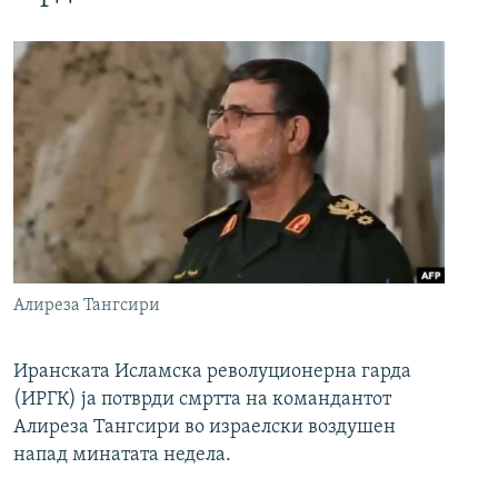
Алиреза Тангсири
Иранската Исламска револуционерна гарда
(ИРГК) ја потврди смртта на командантот
Алиреза Тангсири во израелски воздушен
напад минатата недела.