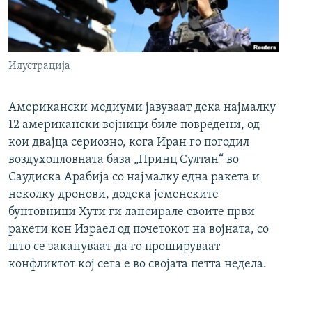
Илустрација
Американски медиуми јавуваат дека најмалку
12 американски војници биле повредени, од
кои двајца сериозно, кога Иран го погодил
воздухопловната база „Принц Султан“ во
Саудиска Арабија со најмалку една ракета и
неколку дронови, додека јеменските
бунтовници Хути ги лансирале своите први
ракети кон Израел од почетокот на војната, со
што се закануваат да го прошируваат
конфликтот кој сега е во својата петта недела.