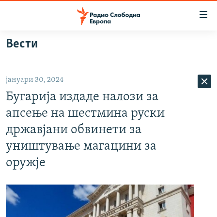
Достапни
линкови
Оди
Вести
на
МАКЕДОНИЈА
содржината
СВЕТ
Оди
јануари 30, 2024
ВИЗУЕЛНО
на
Бугарија издаде налози за
главната
ВЕСТИ
навигација
апсење на шестмина руски
ШТО ТРЕБА ДА ЗНАЕТЕ
Премини
државјани обвинети за
на
ПРИЈАВИ СЕ ЗА ЊУЗЛЕТЕР
уништување магацини за
пребарување
ПОДКАСТ ЗОШТО?
оружје
СЛЕДЕТЕ НЕ