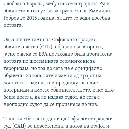
Слободна Европа, меѓу нив се и тројцата Руси
обвинети во отсуство за труењето на Емилијан
Гебрев во 2015 година, за што се води посебна
истрага.
Од соопштението на Софиското градско
обвинителство (СГП), објавено во вторник,
јасно е дека со ЕЗА претходно била прогласена
потрага по шестмината осомничени за
тероризам, но тоа до сега не е официјално
објавено. Законските измени од крајот на
минатата година, кои предвидуваа овие
потерници наместо обвинителството, како што
беше досега, да ги издава судот, но сега е
неопходно судот да се произнесе по нив.
Така, тие беа потврдени од Софискиот градски
суд (СХЦ) во првостепена, а потоа на крајот и