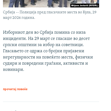
Србија -- Полиција пред гласачките места во Кула, 29
март 2026 година.
Изборниот ден во Србија помина со низа
инциденти. На 29 март се гласаше во десет
српски општини за избор на советници.
Гласањето се одржа со бројни пријавени
нерегуларности на повеќето места, физички
судири и повредени граѓани, активисти и
новинари.
прочитај повеќе