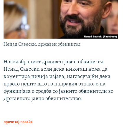
Ненад Савески, државен обвинител
Новоизбраниот државен јавен обвинител
Ненад Савески вели дека никогаш нема да
коментира ничија изјава, нагласувајќи дека
првото нешто што го направил откако е на
функцијата е средба со јавните обвинители во
Државното јавно обвинителство.
прочитај повеќе