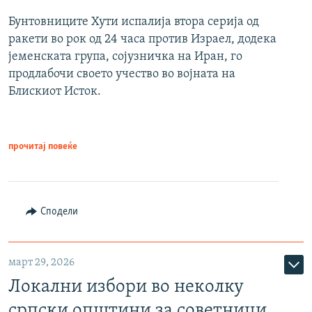
Бунтовниците Хути испалија втора серија од
ракети во рок од 24 часа против Израел, додека
јеменската група, сојузничка на Иран, го
продлабочи своето учество во војната на
Блискиот Исток.
прочитај повеќе
Сподели
март 29, 2026
Локални избори во неколку
српски општини за советници