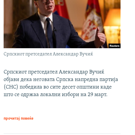
Српскиот претседател Александар Вучиќ
Српскиот претседател Александар Вучиќ
објави дека неговата Српска напредна партија
(СНС) победила во сите десет општини каде
што се одржаа локални избори на 29 март.
прочитај повеќе