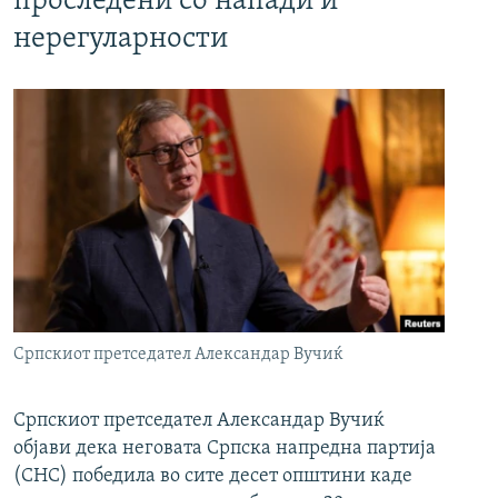
проследени со напади и
нерегуларности
Српскиот претседател Александар Вучиќ
Српскиот претседател Александар Вучиќ
објави дека неговата Српска напредна партија
(СНС) победила во сите десет општини каде