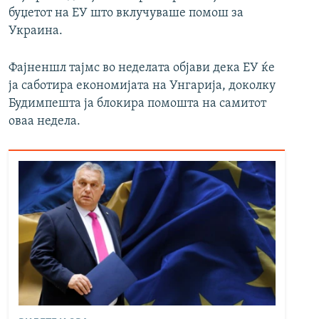
буџетот на ЕУ што вклучуваше помош за
Украина.
Фајненшл тајмс во неделата објави дека ЕУ ќе
ја саботира економијата на Унгарија, доколку
Будимпешта ја блокира помошта на самитот
оваа недела.