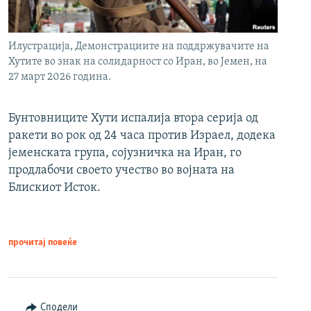
Илустрација, Демонстрациите на поддржувачите на
Хутите во знак на солидарност со Иран, во Јемен, на
27 март 2026 година.
Бунтовниците Хути испалија втора серија од
ракети во рок од 24 часа против Израел, додека
јеменската група, сојузничка на Иран, го
продлабочи своето учество во војната на
Блискиот Исток.
прочитај повеќе
Сподели