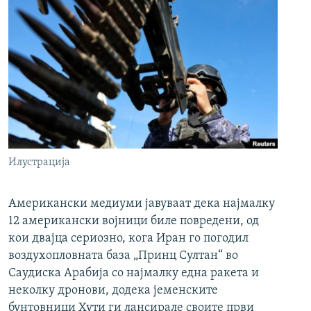
Илустрација
Американски медиуми јавуваат дека најмалку
12 американски војници биле повредени, од
кои двајца сериозно, кога Иран го погодил
воздухопловната база „Принц Султан“ во
Саудиска Арабија со најмалку една ракета и
неколку дронови, додека јеменските
бунтовници Хути ги лансирале своите први