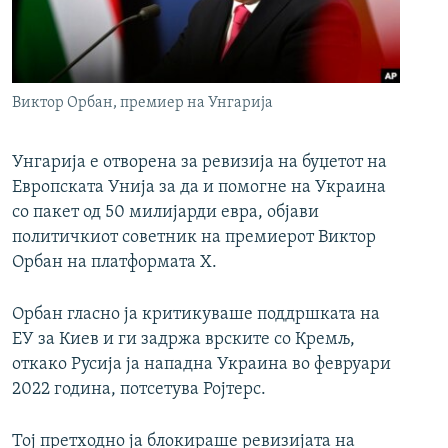
РСЕ веб страници
Виктор Орбан, премиер на Унгарија
Унгарија е отворена за ревизија на буџетот на
Европската Унија за да и помогне на Украина
со пакет од 50 милијарди евра, објави
политичкиот советник на премиерот Виктор
Орбан на платформата Х.
Орбан гласно ја критикуваше поддршката на
ЕУ за Киев и ги задржа врските со Кремљ,
откако Русија ја нападна Украина во февруари
2022 година, потсетува Ројтерс.
Тој претходно ја блокираше ревизијата на