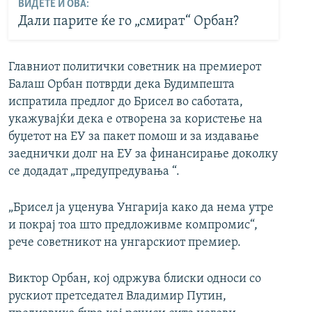
ВИДЕТЕ И ОВА:
Дали парите ќе го „смират“ Орбан?
Главниот политички советник на премиерот
Балаш Орбан потврди дека Будимпешта
испратила предлог до Брисел во саботата,
укажувајќи дека е отворена за користење на
буџетот на ЕУ за пакет помош и за издавање
заеднички долг на ЕУ за финансирање доколку
се додадат „предупредувања “.
„Брисел ја уценува Унгарија како да нема утре
и покрај тоа што предложивме компромис“,
рече советникот на унгарскиот премиер.
Виктор Орбан, кој одржува блиски односи со
рускиот претседател Владимир Путин,