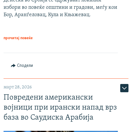
Денеска во Србија се одржуваат локални
избори во повеќе општини и градови, меѓу кои
Бор, Аранѓеловац, Кула и Књажевац.
прочитај повеќе
Сподели
март 28, 2026
Повредени американски
војници при ирански напад врз
база во Саудиска Арабија