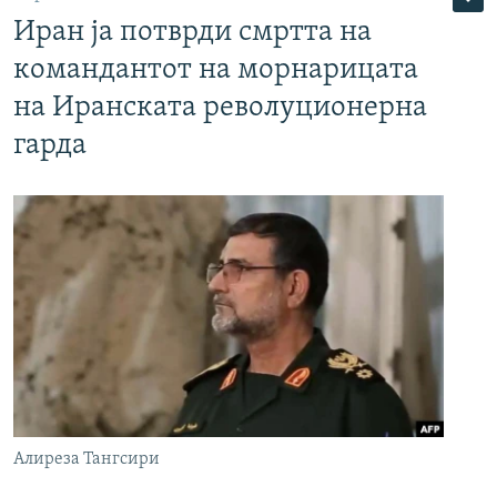
Иран ја потврди смртта на
командантот на морнарицата
на Иранската револуционерна
гарда
Алиреза Тангсири