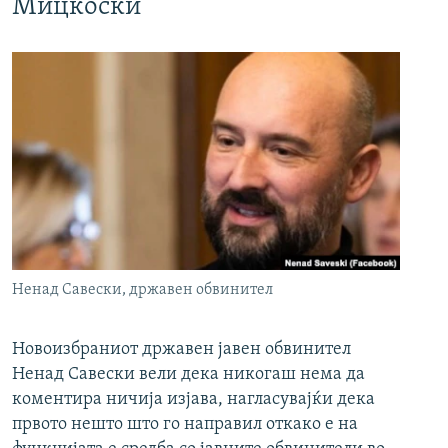
Мицкоски
Ненад Савески, државен обвинител
Новоизбраниот државен јавен обвинител
Ненад Савески вели дека никогаш нема да
коментира ничија изјава, нагласувајќи дека
првото нешто што го направил откако е на