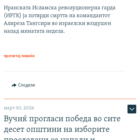
Иранската Исламска револуционерна гарда
(ИРГК) ја потврди смртта на командантот
Алиреза Тангсири во израелски воздушен
напад минатата недела.
прочитај повеќе
Сподели
март 30, 2026
Вучиќ прогласи победа во сите
десет општини на изборите