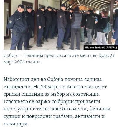
Србија -- Полиција пред гласачките места во Кула, 29
март 2026 година.
Изборниот ден во Србија помина со низа
инциденти. На 29 март се гласаше во десет
српски општини за избор на советници.
Гласањето се одржа со бројни пријавени
нерегуларности на повеќето места, физички
судири и повредени граѓани, активисти и
новинари.