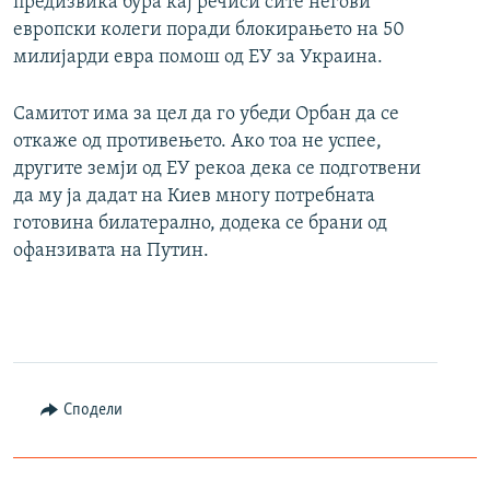
предизвика бура кај речиси сите негови
европски колеги поради блокирањето на 50
милијарди евра помош од ЕУ за Украина.
Самитот има за цел да го убеди Орбан да се
откаже од противењето. Ако тоа не успее,
другите земји од ЕУ рекоа дека се подготвени
да му ја дадат на Киев многу потребната
готовина билатерално, додека се брани од
офанзивата на Путин.
Сподели