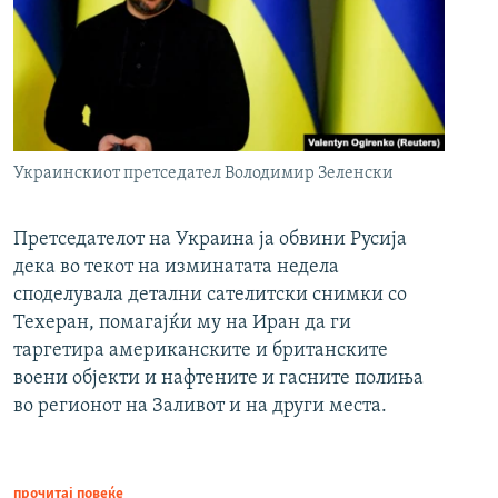
Украинскиот претседател Володимир Зеленски
Претседателот на Украина ја обвини Русија
дека во текот на изминатата недела
споделувала детални сателитски снимки со
Техеран, помагајќи му на Иран да ги
таргетира американските и британските
воени објекти и нафтените и гасните полиња
во регионот на Заливот и на други места.
прочитај повеќе