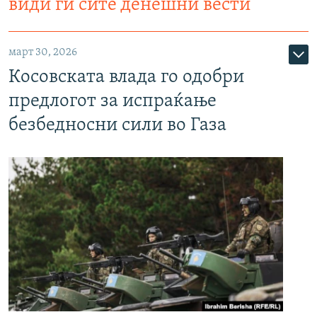
види ги сите денешни вести
март 30, 2026
Косовската влада го одобри
предлогот за испраќање
безбедносни сили во Газа