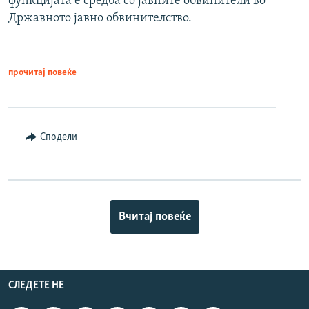
функцијата е средба со јавните обвинители во
Државното јавно обвинителство.
прочитај повеќе
Сподели
Вчитај повеќе
СЛЕДЕТЕ НЕ