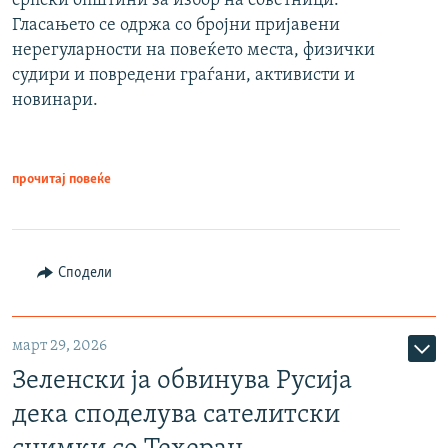
српски општини за избор на советници.
Гласањето се одржа со бројни пријавени
нерегуларности на повеќето места, физички
судири и повредени граѓани, активисти и
новинари.
прочитај повеќе
Сподели
март 29, 2026
Зеленски ја обвинува Русија
дека споделува сателитски