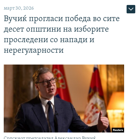
март 30, 2026
Вучиќ прогласи победа во сите
десет општини на изборите
проследени со напади и
нерегуларности
Српскиот претседател Александар Вучиќ