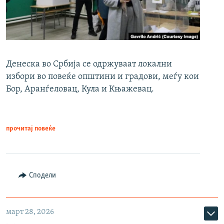
Денеска во Србија се одржуваат локални
избори во повеќе општини и градови, меѓу кои
Бор, Аранѓеловац, Кула и Књажевац.
прочитај повеќе
Сподели
март 28, 2026