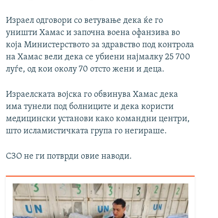
Израел одговори со ветување дека ќе го
уништи Хамас и започна воена офанзива во
која Министерството за здравство под контрола
на Хамас вели дека се убиени најмалку 25 700
луѓе, од кои околу 70 отсто жени и деца.
Израелската војска го обвинува Хамас дека
има тунели под болниците и дека користи
медицински установи како командни центри,
што исламистичката група го негираше.
СЗО не ги потврди овие наводи.