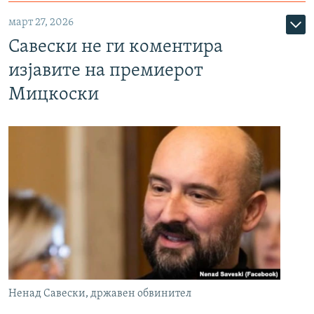
март 27, 2026
Савески не ги коментира
изјавите на премиерот
Мицкоски
Ненад Савески, државен обвинител