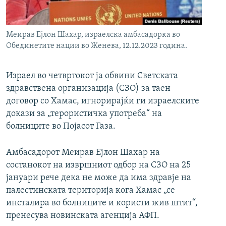
РСЕ веб страници
Меирав Ејлон Шахар, израелска амбасадорка во
Обединетите нации во Женева, 12.12.2023 година.
Израел во четвртокот ја обвини Светската
здравствена организација (СЗО) за таен
договор со Хамас, игнорирајќи ги израелските
докази за „терористичка употреба“ на
болниците во Појасот Газа.
Амбасадорот Меирав Ејлон Шахар на
состанокот на извршниот одбор на СЗО на 25
јануари рече дека не може да има здравје на
палестинската територија кога Хамас „се
инсталира во болниците и користи жив штит“,
пренесува новинската агенција АФП.