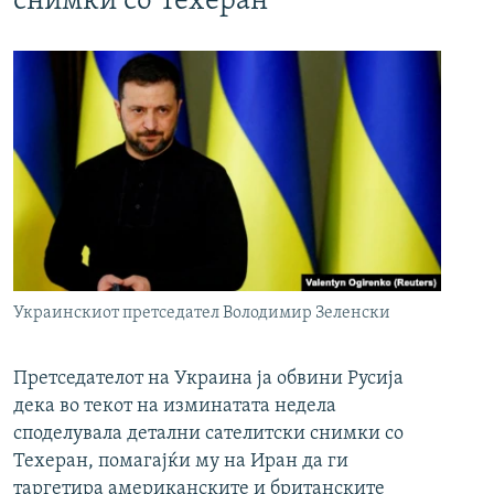
снимки со Техеран
Украинскиот претседател Володимир Зеленски
Претседателот на Украина ја обвини Русија
дека во текот на изминатата недела
споделувала детални сателитски снимки со
Техеран, помагајќи му на Иран да ги
таргетира американските и британските