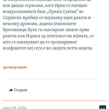
кои двајца сериозно, кога Иран го погодил
воздухопловната база „Принц Султан“ во
Саудиска Арабија со најмалку една ракета и
неколку дронови, додека јеменските
бунтовници Хути ги лансирале своите први
ракети кон Израел од почетокот на војната, со
што се закануваат да го прошируваат
конфликтот кој сега е во својата петта недела.
прочитај повеќе
Сподели
март 28, 2026