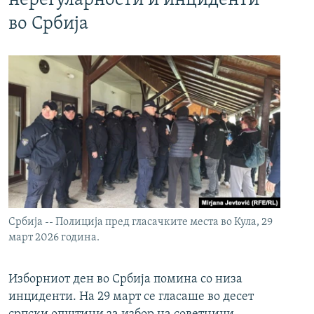
нерегуларности и инциденти
во Србија
Србија -- Полиција пред гласачките места во Кула, 29
март 2026 година.
Изборниот ден во Србија помина со низа
инциденти. На 29 март се гласаше во десет