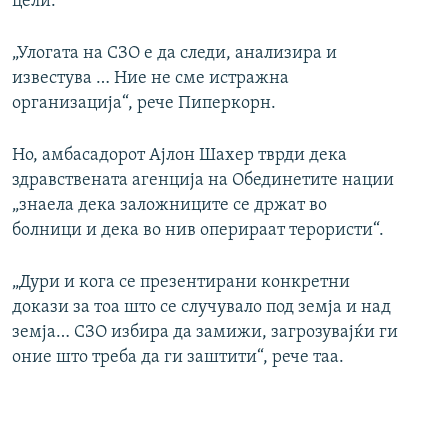
цели.
„Улогата на СЗО е да следи, анализира и
известува … Ние не сме истражна
организација“, рече Пиперкорн.
Но, амбасадорот Ајлон Шахер тврди дека
здравствената агенција на Обединетите нации
„знаела дека заложниците се држат во
болници и дека во нив оперираат терористи“.
„Дури и кога се презентирани конкретни
докази за тоа што се случувало под земја и над
земја… СЗО избира да замижи, загрозувајќи ги
оние што треба да ги заштити“, рече таа.