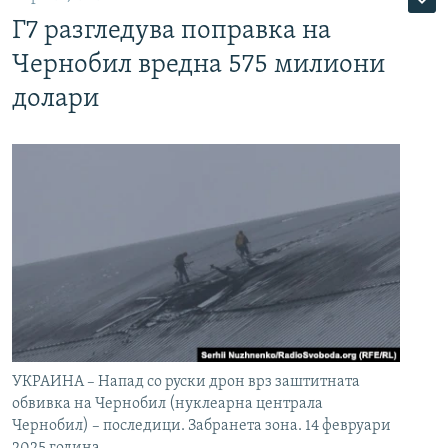
Г7 разгледува поправка на
Чернобил вредна 575 милиони
долари
УКРАИНА – Напад со руски дрон врз заштитната
обвивка на Чернобил (нуклеарна централа
Чернобил) – последици. Забранета зона. 14 февруари