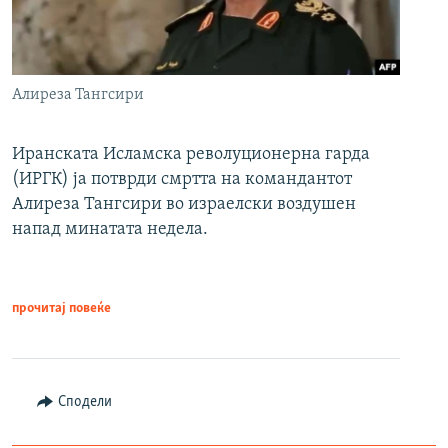
Алиреза Тангсири
Иранската Исламска револуционерна гарда
(ИРГК) ја потврди смртта на командантот
Алиреза Тангсири во израелски воздушен
напад минатата недела.
прочитај повеќе
Сподели