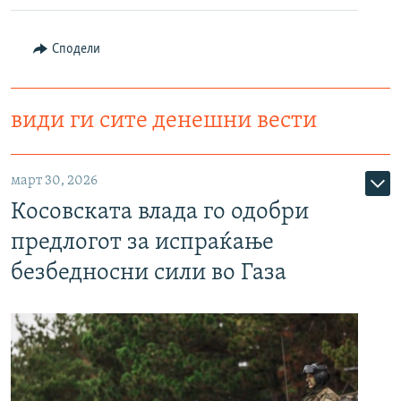
Сподели
види ги сите денешни вести
март 30, 2026
Косовската влада го одобри
предлогот за испраќање
безбедносни сили во Газа