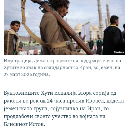
Илустрација, Демонстрациите на поддржувачите на
Хутите во знак на солидарност со Иран, во Јемен, на
27 март 2026 година.
Бунтовниците Хути испалија втора серија од
ракети во рок од 24 часа против Израел, додека
јеменската група, сојузничка на Иран, го
продлабочи своето учество во војната на
Блискиот Исток.