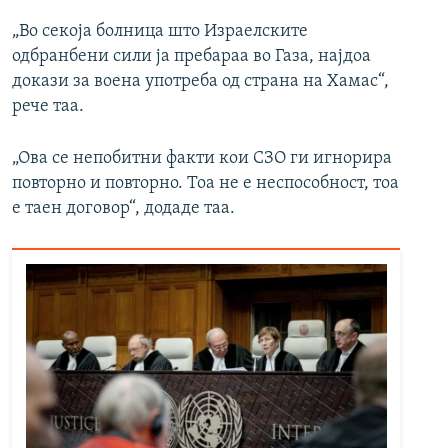
„Во секоја болница што Израелските
одбранбени сили ја пребараа во Газа, најдоа
докази за воена употреба од страна на Хамас“,
рече таа.
„Ова се непобитни факти кои СЗО ги игнорира
повторно и повторно. Тоа не е неспособност, тоа
е таен договор“, додаде таа.