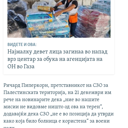
ВИДЕТЕ И ОВА:
Најмалку девет лица загинаа во напад
врз центар за обука на агенцијата на
ОН во Газа
Ричард Пиперкорн, претставникот на СЗО за
Палестинската територија, на 21 декември им
рече на новинарите дека „ние во нашите
мисии не видовме ништо од ова на терен“,
додавајќи дека СЗО „не е во позиција да утврди
како која било болница е користена“ за воени