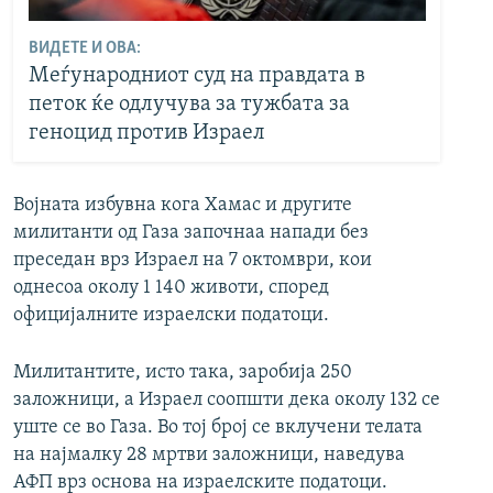
ВИДЕТЕ И ОВА:
Меѓународниот суд на правдата в
петок ќе одлучува за тужбата за
геноцид против Израел
Војната избувна кога Хамас и другите
милитанти од Газа започнаа напади без
преседан врз Израел на 7 октомври, кои
однесоа околу 1 140 животи, според
официјалните израелски податоци.
Милитантите, исто така, заробија 250
заложници, а Израел соопшти дека околу 132 се
уште се во Газа. Во тој број се вклучени телата
на најмалку 28 мртви заложници, наведува
АФП врз основа на израелските податоци.