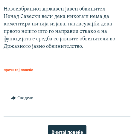
Новоизбраниот државен јавен обвинител
Ненад Савески вели дека никогаш нема да
коментира ничија изјава, нагласувајќи дека
првото нешто што го направил откако е на
функцијата е средба со јавните обвинители во
Државното јавно обвинителство.
прочитај повеќе
Сподели
Вчитај повеќе