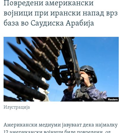
Повредени американски
војници при ирански напад врз
база во Саудиска Арабија
Илустрација
Американски медиуми јавуваат дека најмалку
12 американски војници биле повредени, од