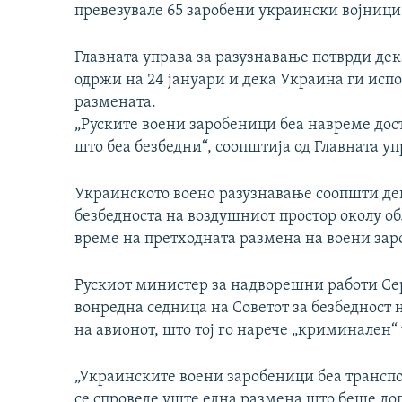
превезувале 65 заробени украински војници
Главната управа за разузнавање потврди дек
одржи на 24 јануари и дека Украина ги испо
размената.
„Руските воени заробеници беа навреме дос
што беа безбедни“, соопштија од Главната уп
Украинското воено разузнавање соопшти дека
безбедноста на воздушниот простор околу об
време на претходната размена на воени зар
Рускиот министер за надворешни работи Сер
вонредна седница на Советот за безбедност н
на авионот, што тој го нарече „криминален“
„Украинските воени заробеници беа транспо
се спроведе уште една размена што беше до