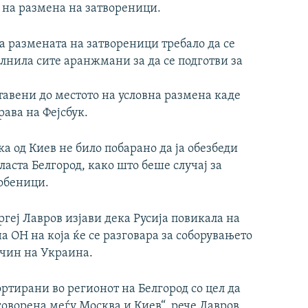
 на размена на затвореници.
а размената на затвореници требало да се
лнила сите аранжмани за да се подготви за
тавени до местото на условна размена каде
рава на Фејсбук.
 од Киев не било побарано да ја обезбеди
ласта Белгород, како што беше случај за
обеници.
геј Лавров изјави дека Русија повикала на
а ОН на која ќе се разговара за соборувањето
 чин на Украина.
ртирани во регионот на Белгород со цел да
говорена меѓу Москва и Киев“, рече Лавров