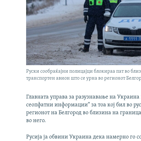
Руски сообраќајни полицајци блокираа пат во бли
транспортен авион што се урна во регионот Белгоро
Главната управа за разузнавање на Украина 
сеопфатни информации“ за тоа кој бил во ру
регионот на Белгород во близина на граница
во него.
Русија ја обвини Украина дека намерно го со