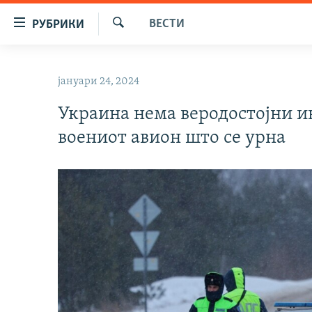
Достапни
ВЕСТИ
РУБРИКИ
линкови
Барај
Оди
МАКЕДОНИЈА
на
јануари 24, 2024
СВЕТ
содржината
Оди
Украина нема веродостојни ин
ВИЗУЕЛНО
на
воениот авион што се урна
ВЕСТИ
главната
навигација
ШТО ТРЕБА ДА ЗНАЕТЕ
Премини
ПРИЈАВИ СЕ ЗА ЊУЗЛЕТЕР
на
пребарување
ПОДКАСТ ЗОШТО?