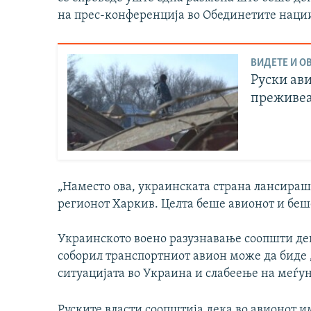
на прес-конференција во Обединетите нации
ВИДЕТЕ И ОВ
Руски ави
преживе
„Наместо ова, украинската страна лансираш
регионот Харкив. Целта беше авионот и беше
Украинското воено разузнавање соопшти дек
соборил транспортниот авион може да биде 
ситуацијата во Украина и слабеење на меѓу
Руските власти соопштија дека во авионот 