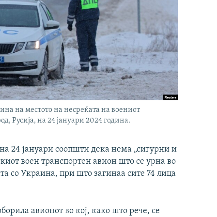
зина на местото на несреќата на воениот
д, Русија, на 24 јануари 2024 година.
на 24 јануари соопшти дека нема „сигурни и
скиот воен транспортен авион што се урна во
та со Украина, при што загинаа сите 74 лица
борила авионот во кој, како што рече, се