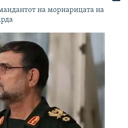
омандантот на морнарицата на
арда