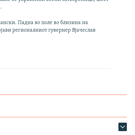
.
чански. Падна во поле во близина на
изјави регионалниот гувернер Вјачеслав