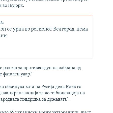
 во Њујорк.
А:
он се урна во регионот Белгород, нема
ани
е ракета за противвоздушна одбрана од
 фатален удар.“
а обвинувањата на Русија дека Киев го
„планирана акција за дестабилизација на
народната поддршка за државата“.
имало 65 украински воени затвореници, шест