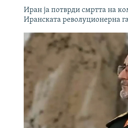
Иран ја потврди смртта на к
Иранската револуционерна г