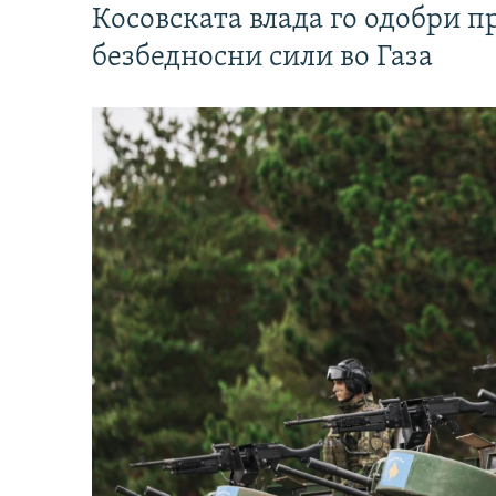
Косовската влада го одобри п
безбедносни сили во Газа