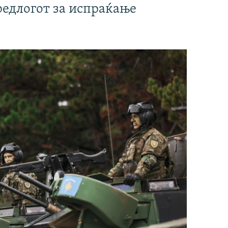
редлогот за испраќање