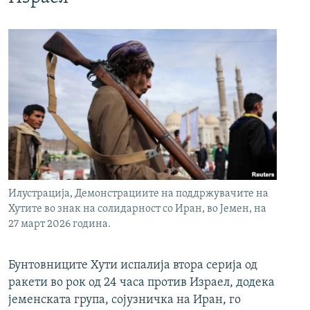
Илустрација, Демонстрациите на поддржувачите на
Хутите во знак на солидарност со Иран, во Јемен, на
27 март 2026 година.
Бунтовниците Хути испалија втора серија од
ракети во рок од 24 часа против Израел, додека
јеменската група, сојузничка на Иран, го