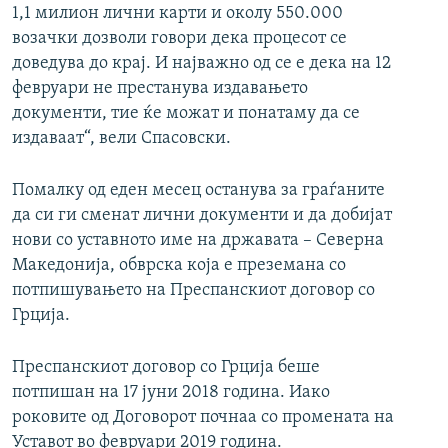
1,1 милион лични карти и околу 550.000
возачки дозволи говори дека процесот се
доведува до крај. И најважно од се е дека на 12
февруари не престанува издавањето
документи, тие ќе можат и понатаму да се
издаваат“, вели Спасовски.
Помалку од еден месец останува за граѓаните
да си ги сменат лични документи и да добијат
нови со уставното име на државата – Северна
Македонија, обврска која е преземана со
потпишувањето на Преспанскиот договор со
Грција.
Преспанскиот договор со Грција беше
потпишан на 17 јуни 2018 година. Иако
роковите од Договорот почнаа со промената на
Уставот во февруари 2019 година.