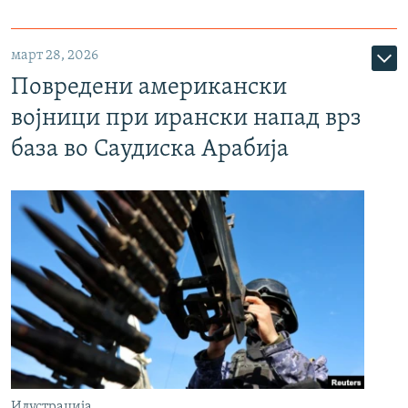
март 28, 2026
Повредени американски
војници при ирански напад врз
база во Саудиска Арабија
Илустрација