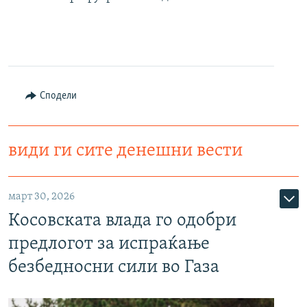
Сподели
види ги сите денешни вести
март 30, 2026
Косовската влада го одобри
предлогот за испраќање
безбедносни сили во Газа