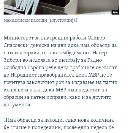
РСЕ веб страници
македонски пасоши (илустрација)
Министерот за внатрешни работи Оливер
Спасовски денеска изјави дека има обрасци за
патни исправи, откако омбудсманот Насер
Зибери во неделата во интервју за Радио
Слободна Европа рече дека граѓаните се жалат
до Народниот правобранител дека МВР не го
почитува законскиот рок за издавање на патни
исправи и кажа дека МВР има недостиг на
обрасци за патни исправи, како и за другите
документи.
„Има обрасци за пасоши, една нова количина
ќе стигне в понеделник, после една недела ќе