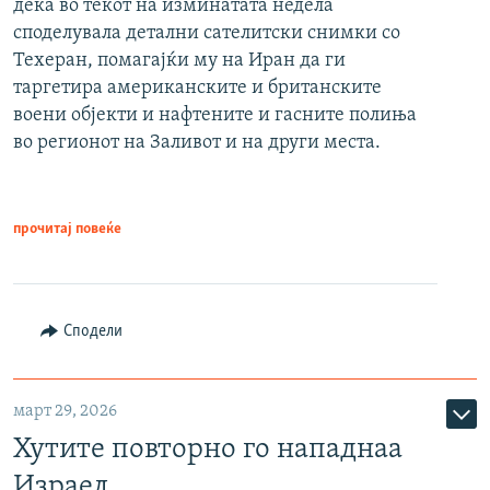
дека во текот на изминатата недела
споделувала детални сателитски снимки со
Техеран, помагајќи му на Иран да ги
таргетира американските и британските
воени објекти и нафтените и гасните полиња
во регионот на Заливот и на други места.
прочитај повеќе
Сподели
март 29, 2026
Хутите повторно го нападнаа
Израел