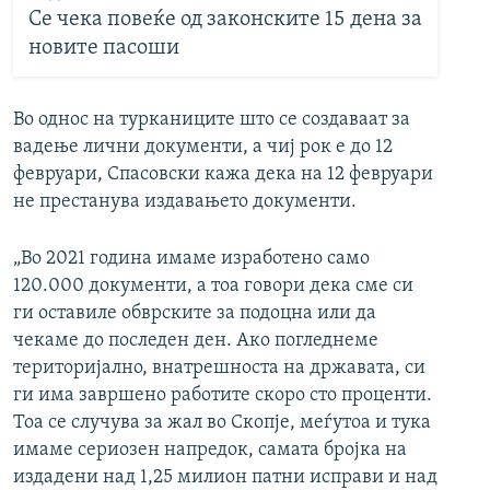
Се чека повеќе од законските 15 дена за
новите пасоши
Во однос на турканиците што се создаваат за
вадење лични документи, а чиј рок е до 12
февруари, Спасовски кажа дека на 12 февруари
не престанува издавањето документи.
„Во 2021 година имаме изработено само
120.000 документи, а тоа говори дека сме си
ги оставиле обврските за подоцна или да
чекаме до последен ден. Ако погледнеме
територијално, внатрешноста на државата, си
ги има завршено работите скоро сто проценти.
Тоа се случува за жал во Скопје, меѓутоа и тука
имаме сериозен напредок, самата бројка на
издадени над 1,25 милион патни исправи и над