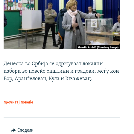
Денеска во Србија се одржуваат локални
избори во повеќе општини и градови, меѓу кои
Бор, Аранѓеловац, Кула и Књажевац.
прочитај повеќе
Сподели