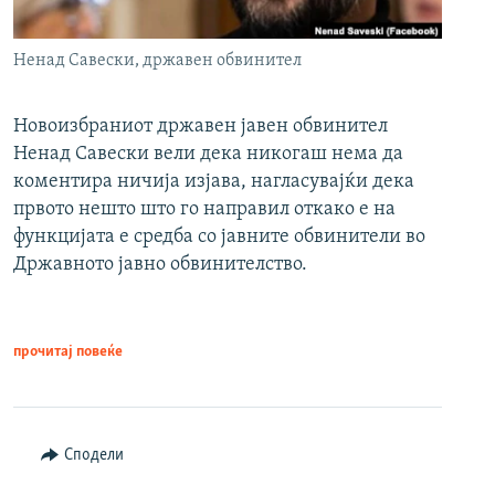
Ненад Савески, државен обвинител
Новоизбраниот државен јавен обвинител
Ненад Савески вели дека никогаш нема да
коментира ничија изјава, нагласувајќи дека
првото нешто што го направил откако е на
функцијата е средба со јавните обвинители во
Државното јавно обвинителство.
прочитај повеќе
Сподели