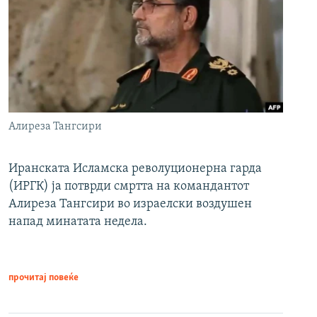
Алиреза Тангсири
Иранската Исламска револуционерна гарда
(ИРГК) ја потврди смртта на командантот
Алиреза Тангсири во израелски воздушен
напад минатата недела.
прочитај повеќе