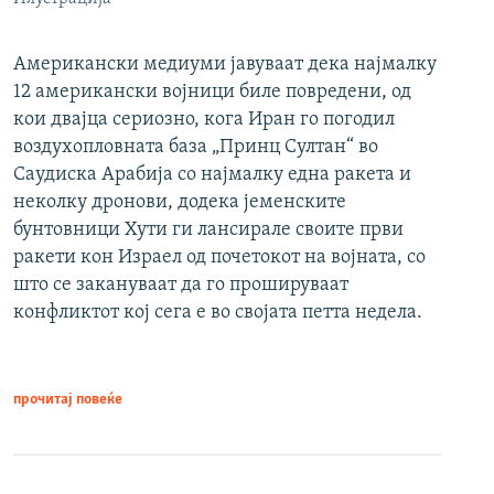
Американски медиуми јавуваат дека најмалку
12 американски војници биле повредени, од
кои двајца сериозно, кога Иран го погодил
воздухопловната база „Принц Султан“ во
Саудиска Арабија со најмалку една ракета и
неколку дронови, додека јеменските
бунтовници Хути ги лансирале своите први
ракети кон Израел од почетокот на војната, со
што се закануваат да го прошируваат
конфликтот кој сега е во својата петта недела.
прочитај повеќе