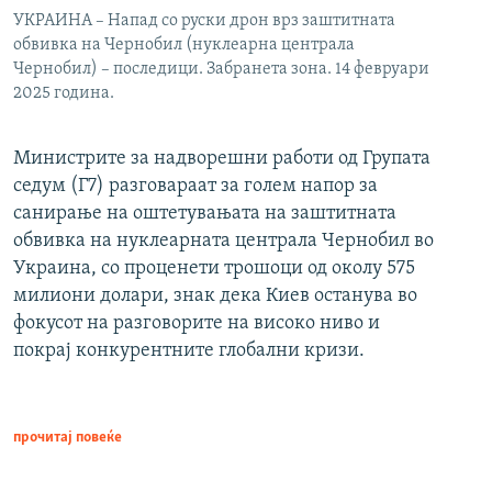
УКРАИНА – Напад со руски дрон врз заштитната
обвивка на Чернобил (нуклеарна централа
Чернобил) – последици. Забранета зона. 14 февруари
2025 година.
Министрите за надворешни работи од Групата
седум (Г7) разговараат за голем напор за
санирање на оштетувањата на заштитната
обвивка на нуклеарната централа Чернобил во
Украина, со проценети трошоци од околу 575
милиони долари, знак дека Киев останува во
фокусот на разговорите на високо ниво и
покрај конкурентните глобални кризи.
прочитај повеќе