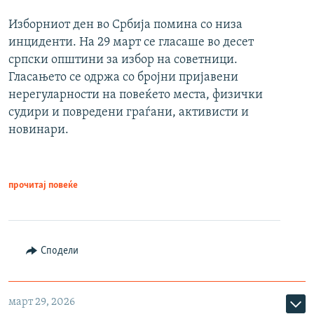
Изборниот ден во Србија помина со низа
инциденти. На 29 март се гласаше во десет
српски општини за избор на советници.
Гласањето се одржа со бројни пријавени
нерегуларности на повеќето места, физички
судири и повредени граѓани, активисти и
новинари.
прочитај повеќе
Сподели
март 29, 2026