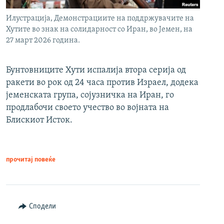
Илустрација, Демонстрациите на поддржувачите на
Хутите во знак на солидарност со Иран, во Јемен, на
27 март 2026 година.
Бунтовниците Хути испалија втора серија од
ракети во рок од 24 часа против Израел, додека
јеменската група, сојузничка на Иран, го
продлабочи своето учество во војната на
Блискиот Исток.
прочитај повеќе
Сподели