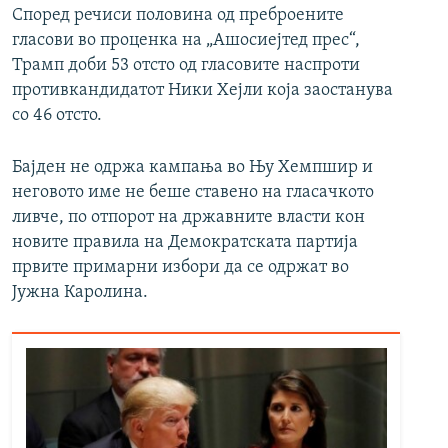
Според речиси половина од преброените
гласови во проценка на „Ашосиејтед прес“,
Трамп доби 53 отсто од гласовите наспроти
противкандидатот Ники Хејли која заостанува
со 46 отсто.
Бајден не одржа кампања во Њу Хемпшир и
неговото име не беше ставено на гласачкото
ливче, по отпорот на државните власти кон
новите правила на Демократската партија
првите примарни избори да се одржат во
Јужна Каролина.