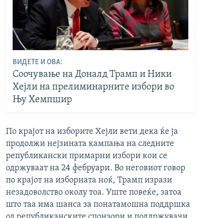
ВИДЕТЕ И ОВА:
Соочување на Доналд Трамп и Ники
Хејли на прелиминарните избори во
Њу Хемпшир
По крајот на изборите Хејли вети дека ќе ја
продолжи нејзината кампања на следните
републикански примарни избори кои се
одржуваат на 24 фебруари. Во неговиот говор
по крајот на изборната ноќ, Трамп изрази
незадоволство околу тоа. Уште повеќе, затоа
што таа има шанса за понатамошна поддршка
од републиканските спонзори и поддржувачи