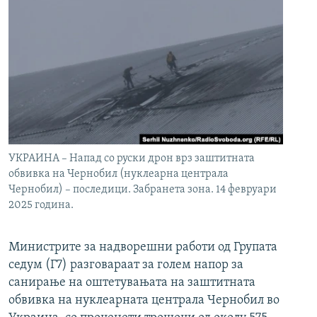
УКРАИНА – Напад со руски дрон врз заштитната
обвивка на Чернобил (нуклеарна централа
Чернобил) – последици. Забранета зона. 14 февруари
2025 година.
Министрите за надворешни работи од Групата
седум (Г7) разговараат за голем напор за
санирање на оштетувањата на заштитната
обвивка на нуклеарната централа Чернобил во