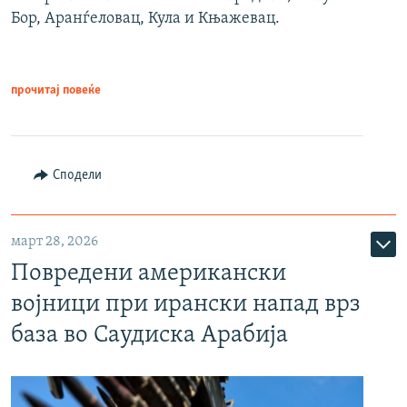
Бор, Аранѓеловац, Кула и Књажевац.
прочитај повеќе
Сподели
март 28, 2026
Повредени американски
војници при ирански напад врз
база во Саудиска Арабија