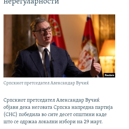
нерегуларности
Српскиот претседател Александар Вучиќ
Српскиот претседател Александар Вучиќ
објави дека неговата Српска напредна партија
(СНС) победила во сите десет општини каде
што се одржаа локални избори на 29 март.