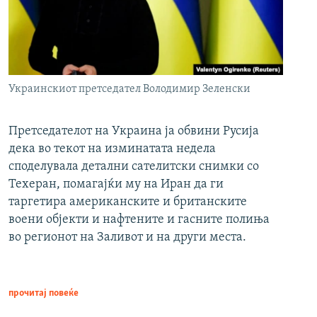
Украинскиот претседател Володимир Зеленски
Претседателот на Украина ја обвини Русија
дека во текот на изминатата недела
споделувала детални сателитски снимки со
Техеран, помагајќи му на Иран да ги
таргетира американските и британските
воени објекти и нафтените и гасните полиња
во регионот на Заливот и на други места.
прочитај повеќе