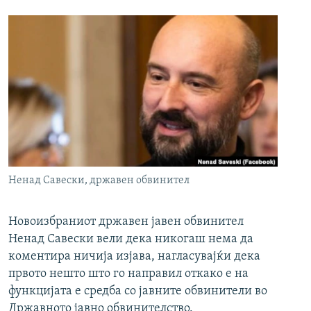
Ненад Савески, државен обвинител
Новоизбраниот државен јавен обвинител
Ненад Савески вели дека никогаш нема да
коментира ничија изјава, нагласувајќи дека
првото нешто што го направил откако е на
функцијата е средба со јавните обвинители во
Државното јавно обвинителство.