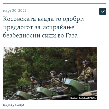
март 30, 2026
Косовската влада го одобри
предлогот за испраќање
безбедносни сили во Газа
илустрација