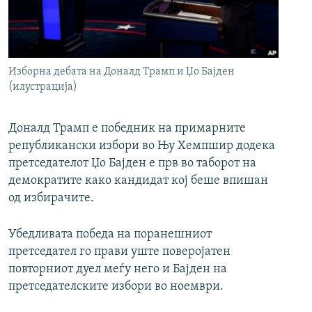
РСЕ веб страници
Изборна дебата на Доналд Трамп и Џо Бајден
(илустрација)
Доналд Трамп е победник на примарните
републикански избори во Њу Хемпшир додека
претседателот Џо Бајден е прв во таборот на
демократите како кандидат кој беше впишан
од избирачите.
Убедливата победа на поранешниот
претседател го прави уште поверојатен
повторниот дуел меѓу него и Бајден на
претседателските избори во ноември.