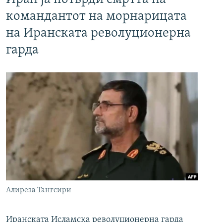
командантот на морнарицата
на Иранската револуционерна
гарда
Алиреза Тангсири
Иранската Исламска револуционерна гарда