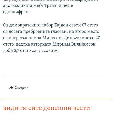
ако разликата меѓу Трамп и неа е
едноцифрена.
Од демократскиот табор Бајден освои 67 отсто
од досега преброените гласови, на второ место
е конгресменот од Минесота Дин Филипс со 20
отсто, додека авторката Мириам Вилијамсон
доби 3,7 отсто од гласовите.
Сподели
види ги сите денешни вести