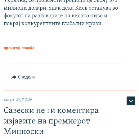
Украина, со проценети трошоци од околу 575
милиони долари, знак дека Киев останува во
фокусот на разговорите на високо ниво и
покрај конкурентните глобални кризи.
прочитај повеќе
Сподели
март 27, 2026
Савески не ги коментира
изјавите на премиерот
Мицкоски