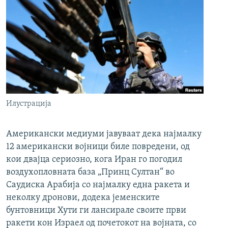
Илустрација
Американски медиуми јавуваат дека најмалку
12 американски војници биле повредени, од
кои двајца сериозно, кога Иран го погодил
воздухопловната база „Принц Султан“ во
Саудиска Арабија со најмалку една ракета и
неколку дронови, додека јеменските
бунтовници Хути ги лансирале своите први
ракети кон Израел од почетокот на војната, со