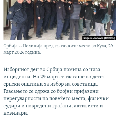
Србија -- Полиција пред гласачките места во Кула, 29
март 2026 година.
Изборниот ден во Србија помина со низа
инциденти. На 29 март се гласаше во десет
српски општини за избор на советници.
Гласањето се одржа со бројни пријавени
нерегуларности на повеќето места, физички
судири и повредени граѓани, активисти и
новинари.