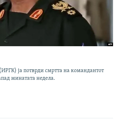
ИРГК) ја потврди смртта на командантот
апад минатата недела.