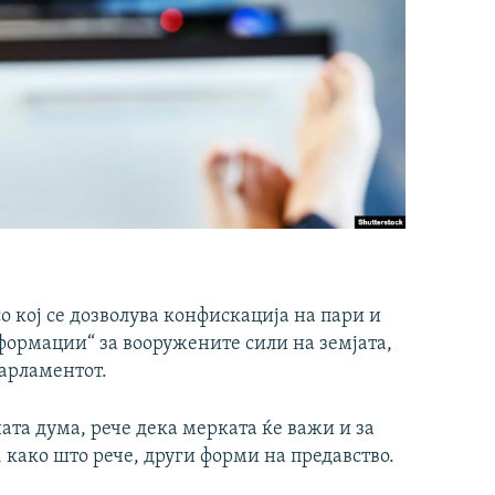
о кој се дозволува конфискација на пари и
ормации“ за вооружените сили на земјата,
парламентот.
ата дума, рече дека мерката ќе важи и за
, како што рече, други форми на предавство.