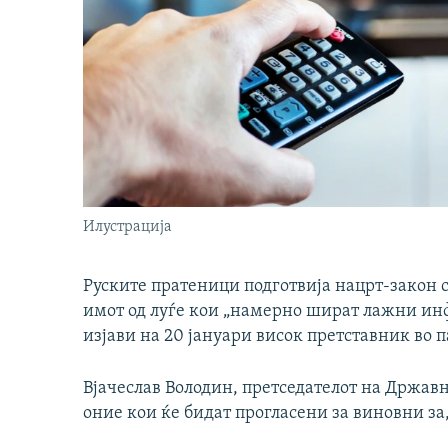
Илустрација
Руските пратеници подготвија нацрт-закон с
имот од луѓе кои „намерно шират лажни инф
изјави на 20 јануари висок претставник во 
Вјачеслав Володин, претседателот на Државн
оние кои ќе бидат прогласени за виновни за