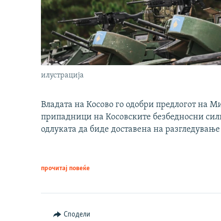
илустрација
Владата на Косово го одобри предлогот на М
припадници на Косовските безбедносни сили 
одлуката да биде доставена на разгледување
прочитај повеќе
Сподели