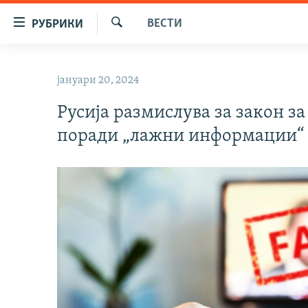
Достапни
ВЕСТИ
РУБРИКИ
линкови
Барај
Оди
МАКЕДОНИЈА
на
јануари 20, 2024
СВЕТ
содржината
Оди
Русија размислува за закон з
ВИЗУЕЛНО
на
поради „лажни информации“
ВЕСТИ
главната
навигација
ШТО ТРЕБА ДА ЗНАЕТЕ
Премини
ПРИЈАВИ СЕ ЗА ЊУЗЛЕТЕР
на
пребарување
ПОДКАСТ ЗОШТО?