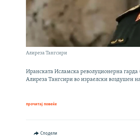
Алиреза Тангсири
Иранската Исламска револуционерна гарда (
Алиреза Тангсири во израелски воздушен н
прочитај повеќе
Сподели