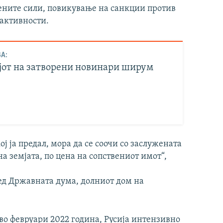
ените сили, повикување на санкции против
 активности.
А:
ојот на затворени новинари ширум
ој ја предал, мора да се соочи со заслужената
а земјата, по цена на сопствениот имот“,
ред Државната дума, долниот дом на
 во февруари 2022 година, Русија интензивно