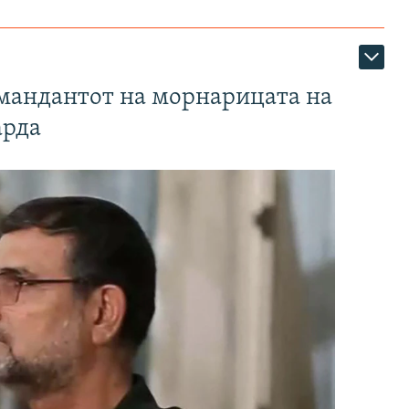
омандантот на морнарицата на
арда