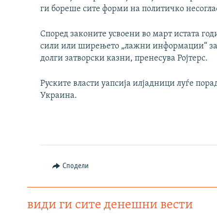
ги бореше сите форми на политичко несогла
Според законите усвоени во март истата го
сили или ширењето „лажни информации“ за н
долги затворски казни, пренесува Ројтерс.
Руските власти уапсија илјадници луѓе пора
Украина.
Сподели
види ги сите денешни вести