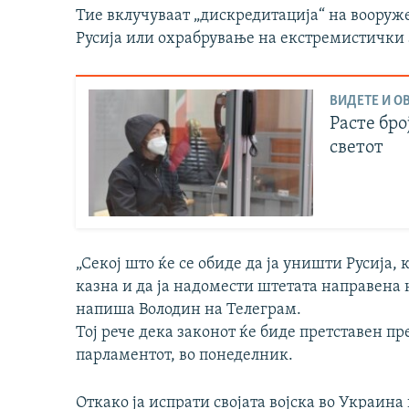
Тие вклучуваат „дискредитација“ на вооруж
Русија или охрабрување на екстремистички
ВИДЕТЕ И ОВ
Расте бр
светот
„Секој што ќе се обиде да ја уништи Русија, к
казна и да ја надомести штетата направена н
напиша Володин на Телеграм.
Тој рече дека законот ќе биде претставен п
парламентот, во понеделник.
Откако ја испрати својата војска во Украина