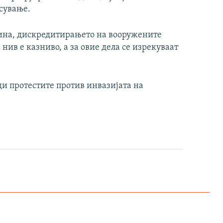
сување.
дина, дискредитирањето на вооружените
ив е казниво, а за овие дела се изрекуваат
ди протестите против инвазијата на