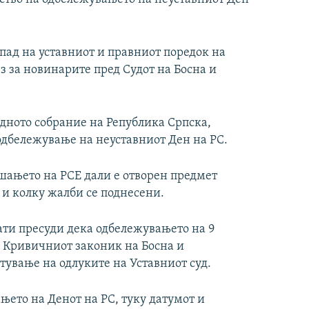
пад на уставниот и правниот поредок на
з за новинарите пред Судот на Босна и
дното собрание на Република Српска,
одбележување на неуставниот Ден на РС.
шањето на РСЕ дали е отворен предмет
и колку жалби се поднесени.
ати пресуди дека одбележувањето на 9
во Кривичниот законик на Босна и
ување на одлуките на Уставниот суд.
њето на Денот на РС, туку датумот и