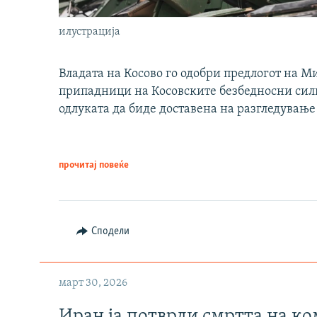
илустрација
Владата на Косово го одобри предлогот на М
припадници на Косовските безбедносни сили 
одлуката да биде доставена на разгледување
прочитај повеќе
Сподели
март 30, 2026
Иран ја потврди смртта на к