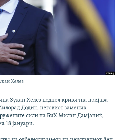
укан Хелез
ина Зукан Хелез поднел кривична пријава
 Милорад Додик, неговиот заменик
оружените сили на БиХ Милан Дамјаниќ,
на 18 јануари.
ство на одбележувањето на неуставниот Ден