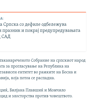
А:
а Српска со дефиле одбележува
н празник и покрај предупредувањата
д САД
, таканареченото Собрание на српскиот народ
ата за прогласување на Република на
езависен ентитет во рамките на Босна и
вија, која потоа се распадна.
раџиќ, Билјана Плавшиќ и Момчило
цид и злосторства против човештвото.