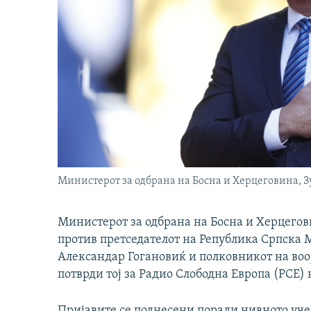
Министерот за одбрана на Босна и Херцеговина, З
Министерот за одбрана на Босна и Херцегов
против претседателот на Република Српска
Александар Гогановиќ и полковникот на во
потврди тој за Радио Слободна Европа (РСЕ) 
Пријавите се поднесени поради нивното уче