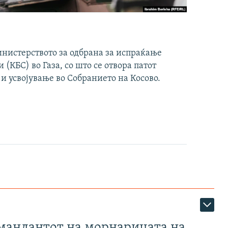
инистерството за одбрана за испраќање
(КБС) во Газа, со што се отвора патот
 и усвојување во Собранието на Косово.
омандантот на морнарицата на