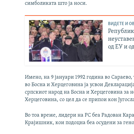
симболиката што ја носи.
ВИДЕТЕ И ОВ
Републик
неуставе
од ЕУ и о
Имено, на 9 јануари 1992 година во Сараево
во Босна и Херцеговина ја усвои Декларациј
српскиот народ на Босна и Херцеговина за н
Херцеговина, со цел да се припои кон Југосла
Во тоа време, лидери на РС беа Радован Ка
Крајишник, кои подоцна беа осудени за гено