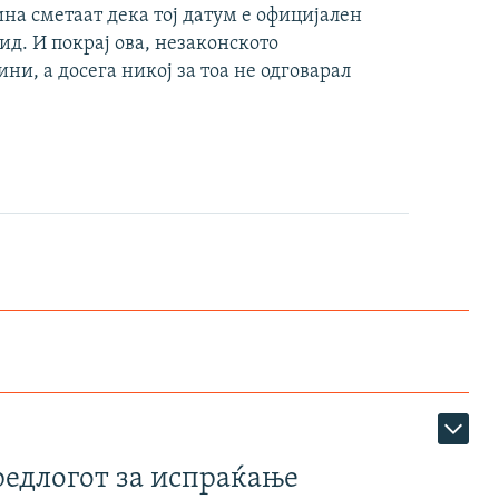
на сметаат дека тој датум е официјален
д. И покрај ова, незаконското
ни, а досега никој за тоа не одговарал
редлогот за испраќање