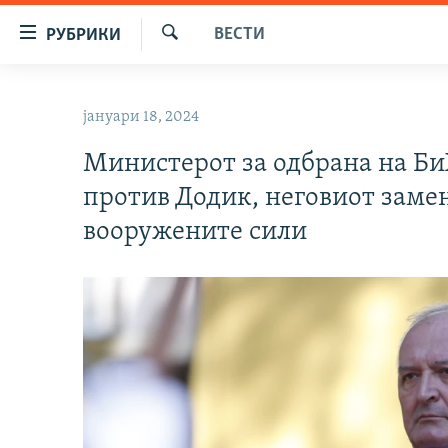
Достапни
ВЕСТИ
РУБРИКИ
линкови
Барај
Оди
МАКЕДОНИЈА
на
јануари 18, 2024
СВЕТ
содржината
Оди
Министерот за одбрана на Би
ВИЗУЕЛНО
на
против Додик, неговиот заме
ВЕСТИ
главната
вооружените сили
навигација
ШТО ТРЕБА ДА ЗНАЕТЕ
Премини
ПРИЈАВИ СЕ ЗА ЊУЗЛЕТЕР
на
пребарување
ПОДКАСТ ЗОШТО?