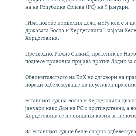
на на Република Српска (РС) на 9 јануари.
„Има повеќе кривични дела, меѓу кои е и на
државата Босна и Херцеговина“, изјави Хеле
Херцеговина.
Претходно, Рамиз Салкиќ, пратеник во Наро
поднесе кривична пријава против Додик за 
Обвинителството на БиХ не одговори на пра
поради одбележување на неуставен празник 
Уставниот суд на Босна и Херцеговина два п
јануари како Ден на РС е противуставно, а 
Херцеговина се пропишани казни за непочит
За Уставниот суд не беше спорно одбележува