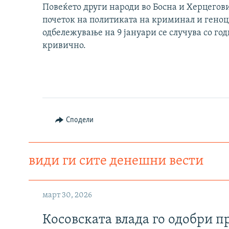
Повеќето други народи во Босна и Херцегови
почеток на политиката на криминал и геноци
одбележување на 9 јануари се случува со годи
кривично.
Сподели
види ги сите денешни вести
март 30, 2026
Косовската влада го одобри п