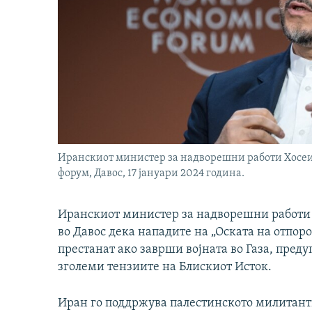
Иранскиот министер за надворешни работи Хосе
форум, Давос, 17 јануари 2024 година.
Иранскиот министер за надворешни работи 
во Давос дека нападите на „Оската на отпоро
престанат ако заврши војната во Газа, пред
зголеми тензиите на Блискиот Исток.
Иран го поддржува палестинското милитантн