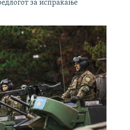
редлогот за испраќање