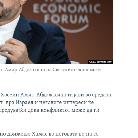
ин Амир-Абдолахиан на Светскиот економски
Хосеин Амир-Абдолахиан изјави во средата
т“ врз Израел и неговите интереси ќе
упредувајќи дека конфликтот може да ги
о движење Хамас во неговата војна со