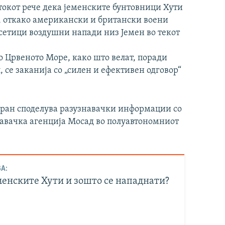
токот рече дека јеменските бунтовници Хути
, откако американски и британски воени
сетици воздушни напади низ Јемен во текот
о Црвеното Море, како што велат, поради
 се заканија со „силен и ефективен одговор“
еран споделува разузнавачки информации со
навачка агенција Мосад во полуавтономниот
А:
менските Хути и зошто се нападнати?