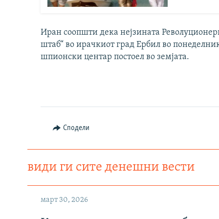
Иран соопшти дека нејзината Револуционер
штаб“ во ирачкиот град Ербил во понеделник
шпионски центар постоел во земјата.
Сподели
види ги сите денешни вести
март 30, 2026