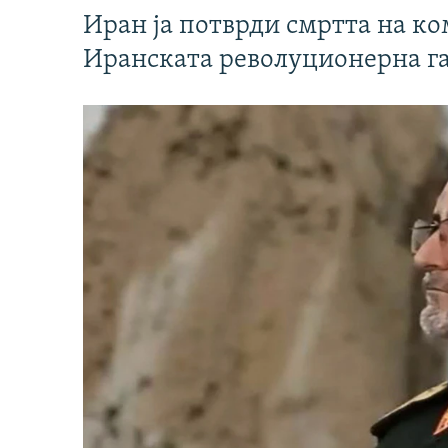
Иран ја потврди смртта на к
Иранската револуционерна г