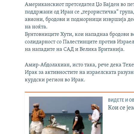
Американскиот претседател Џо Бајден во пе
поддржани од Иран се „терористичка“ група
авиони, бродови и подморници извршија де
на ноќта.
Бунтовниците Хути, кои нападнаа бродови в
солидарност со Палестинците против Израел,
на нападите на САД и Велика Британија.
Амир-Абдолахиан, исто така, рече дека Тех
Ирак за активностите на израелската разуз
курдски регион во Ирак.
ВИДЕТЕ И ОВ
Кои се је