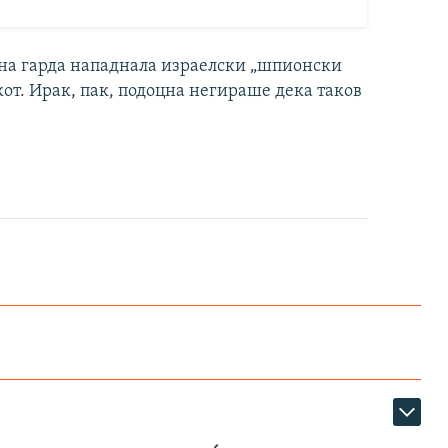
на гарда нападнала израелски „шпионски
от. Ирак, пак, подоцна негираше дека таков