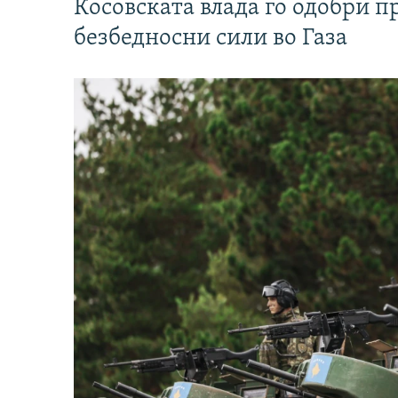
Косовската влада го одобри п
безбедносни сили во Газа