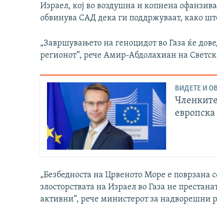
Израел, кој во воздушна и копнена офанзива 
обвинува САД дека ги поддржуваат, како што 
„Завршувањето на геноцидот во Газа ќе дове
регионот“, рече Амир-Абдолахиан на Светс
ВИДЕТЕ И ОВ
Членките
европска
„Безбедноста на Црвеното Море е поврзана со
злосторствата на Израел во Газа не престанат
активни“, рече министерот за надворешни р