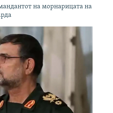
омандантот на морнарицата на
арда