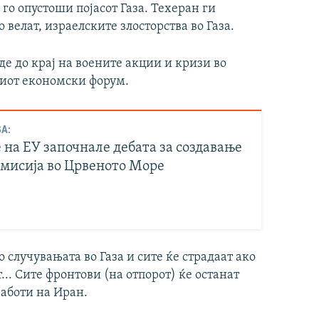
го опустоши појасот Газа. Техеран ги
велат, израелските злосторства во Газа.
де до крај на воените акции и кризи во
киот економски форум.
А:
 на ЕУ започнале дебата за создавање
 мисија во Црвеното Море
 случувањата во Газа и сите ќе страдаат ако
... Сите фронтови (на отпорот) ќе останат
аботи на Иран.