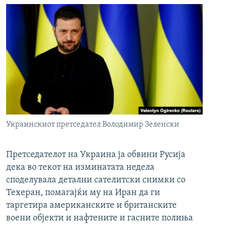
Украинскиот претседател Володимир Зеленски
Претседателот на Украина ја обвини Русија
дека во текот на изминатата недела
споделувала детални сателитски снимки со
Техеран, помагајќи му на Иран да ги
таргетира американските и британските
воени објекти и нафтените и гасните полиња