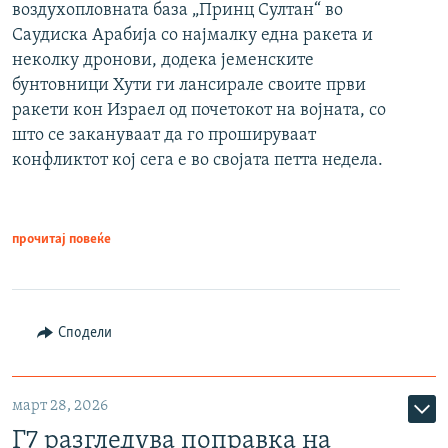
воздухопловната база „Принц Султан“ во
Саудиска Арабија со најмалку една ракета и
неколку дронови, додека јеменските
бунтовници Хути ги лансирале своите први
ракети кон Израел од почетокот на војната, со
што се закануваат да го прошируваат
конфликтот кој сега е во својата петта недела.
прочитај повеќе
Сподели
март 28, 2026
Г7 разгледува поправка на