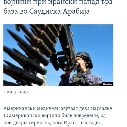
војници при ирански напад врз
база во Саудиска Арабија
Илустрација
Американски медиуми јавуваат дека најмалку
12 американски војници биле повредени, од
кои двајца сериозно, кога Иран го погодил