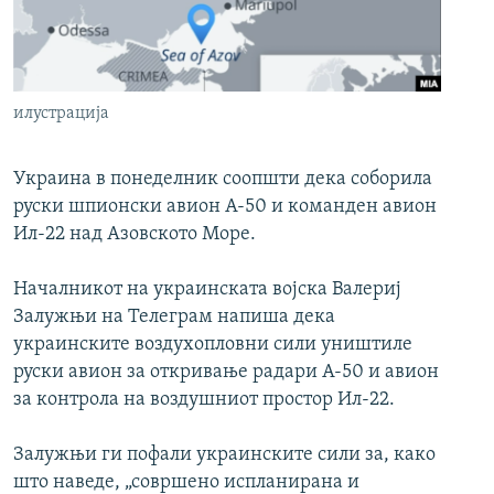
РСЕ веб страници
илустрација
Украина в понеделник соопшти дека соборила
руски шпионски авион А-50 и команден авион
Ил-22 над Азовското Море.
Началникот на украинската војска Валериј
Залужњи на Телеграм напиша дека
украинските воздухопловни сили уништиле
руски авион за откривање радари А-50 и авион
за контрола на воздушниот простор Ил-22.
Залужњи ги пофали украинските сили за, како
што наведе, „совршено испланирана и