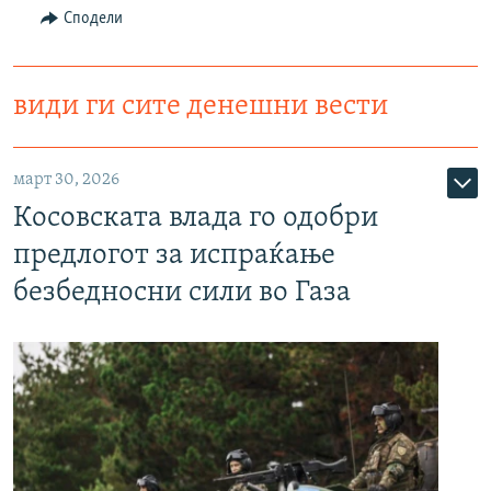
Сподели
види ги сите денешни вести
март 30, 2026
Косовската влада го одобри
предлогот за испраќање
безбедносни сили во Газа