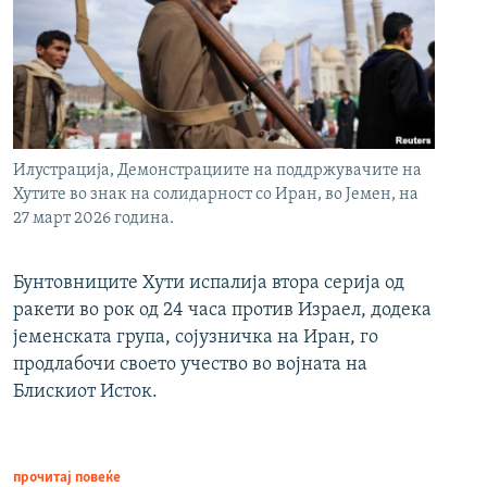
Илустрација, Демонстрациите на поддржувачите на
Хутите во знак на солидарност со Иран, во Јемен, на
27 март 2026 година.
Бунтовниците Хути испалија втора серија од
ракети во рок од 24 часа против Израел, додека
јеменската група, сојузничка на Иран, го
продлабочи своето учество во војната на
Блискиот Исток.
прочитај повеќе