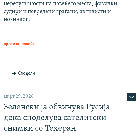
нерегуларности на повеќето места, физички
судири и повредени граѓани, активисти и
новинари.
прочитај повеќе
Сподели
март 29, 2026
Зеленски ја обвинува Русија
дека споделува сателитски
снимки со Техеран