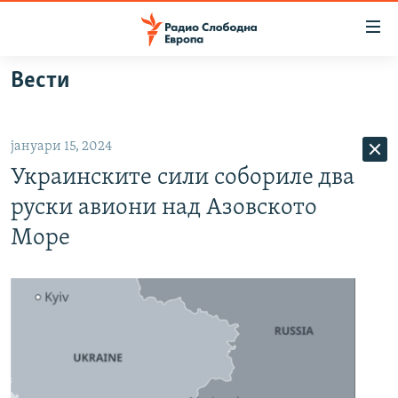
Достапни
линкови
Оди
Вести
на
МАКЕДОНИЈА
содржината
СВЕТ
Оди
јануари 15, 2024
ВИЗУЕЛНО
на
Украинските сили собориле два
главната
ВЕСТИ
навигација
руски авиони над Азовското
ШТО ТРЕБА ДА ЗНАЕТЕ
Премини
Море
на
ПРИЈАВИ СЕ ЗА ЊУЗЛЕТЕР
пребарување
ПОДКАСТ ЗОШТО?
СЛЕДЕТЕ НЕ