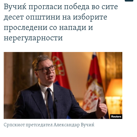
Вучиќ прогласи победа во сите
десет општини на изборите
проследени со напади и
нерегуларности
Српскиот претседател Александар Вучиќ