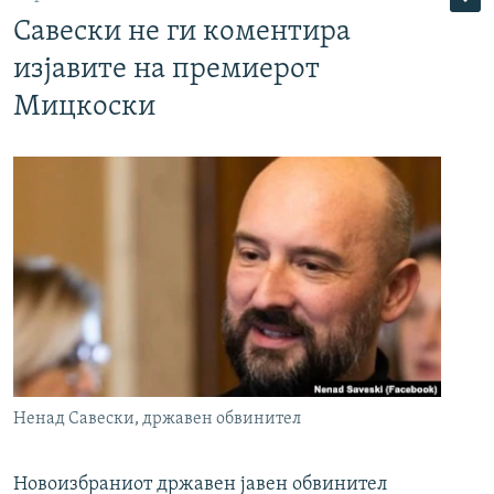
Савески не ги коментира
изјавите на премиерот
Мицкоски
Ненад Савески, државен обвинител
Новоизбраниот државен јавен обвинител