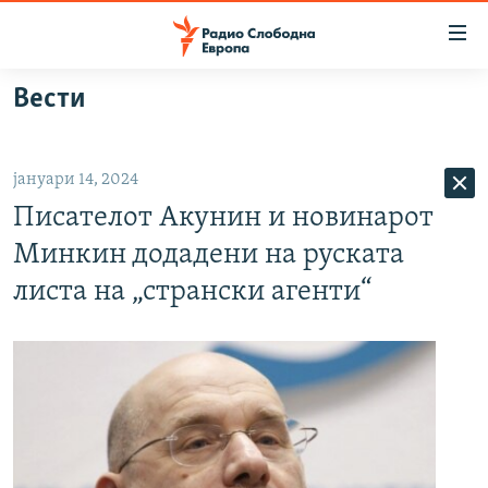
Достапни
линкови
Оди
Вести
на
МАКЕДОНИЈА
содржината
СВЕТ
Оди
јануари 14, 2024
ВИЗУЕЛНО
на
Писателот Акунин и новинарот
главната
ВЕСТИ
навигација
Минкин додадени на руската
ШТО ТРЕБА ДА ЗНАЕТЕ
Премини
листа на „странски агенти“
на
ПРИЈАВИ СЕ ЗА ЊУЗЛЕТЕР
пребарување
ПОДКАСТ ЗОШТО?
СЛЕДЕТЕ НЕ