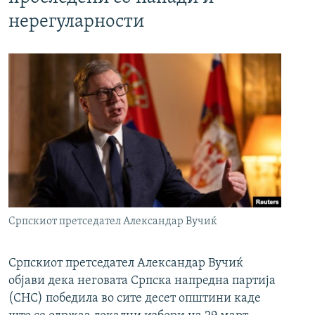
нерегуларности
Српскиот претседател Александар Вучиќ
Српскиот претседател Александар Вучиќ
објави дека неговата Српска напредна партија
(СНС) победила во сите десет општини каде