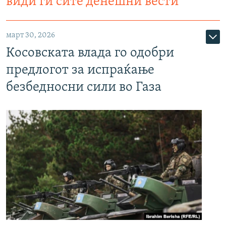
види ги сите денешни вести
март 30, 2026
Косовската влада го одобри
предлогот за испраќање
безбедносни сили во Газа