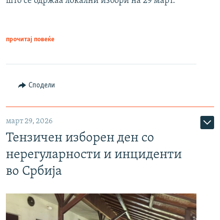
што се одржаа локални избори на 29 март.
прочитај повеќе
Сподели
март 29, 2026
Тензичен изборен ден со
нерегуларности и инциденти
во Србија