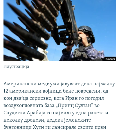
Илустрација
Американски медиуми јавуваат дека најмалку
12 американски војници биле повредени, од
кои двајца сериозно, кога Иран го погодил
воздухопловната база „Принц Султан“ во
Саудиска Арабија со најмалку една ракета и
неколку дронови, додека јеменските
бунтовници Хути ги лансирале своите први