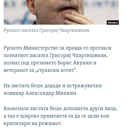
РСЕ веб страници
Рускиот писател Григориј Чхартишвили.
Руското Министерство за правда гo прогласи
познатиот писател Григориј Чхартишвили,
познат под презимето Борис Акунин и
ветеранот за „странски агент“.
На листата беше додаде н истражувачки
новинар Александар Минкин.
Казнената листата беше дополнета други лица,
а таа е широко применета за да се цели кон
критичари на режимот.