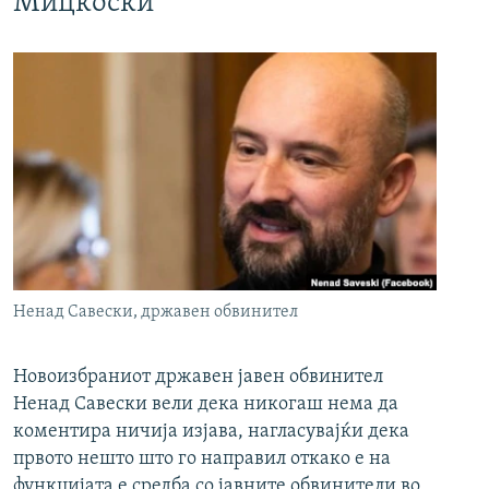
Мицкоски
Ненад Савески, државен обвинител
Новоизбраниот државен јавен обвинител
Ненад Савески вели дека никогаш нема да
коментира ничија изјава, нагласувајќи дека
првото нешто што го направил откако е на
функцијата е средба со јавните обвинители во