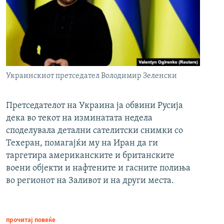
Украинскиот претседател Володимир Зеленски
Претседателот на Украина ја обвини Русија
дека во текот на изминатата недела
споделувала детални сателитски снимки со
Техеран, помагајќи му на Иран да ги
таргетира американските и британските
воени објекти и нафтените и гасните полиња
во регионот на Заливот и на други места.
прочитај повеќе