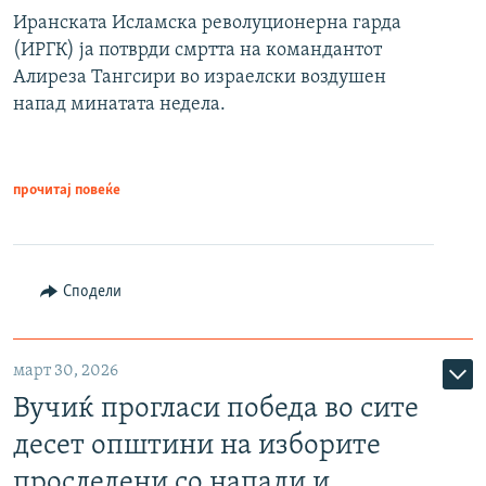
Иранската Исламска револуционерна гарда
(ИРГК) ја потврди смртта на командантот
Алиреза Тангсири во израелски воздушен
напад минатата недела.
прочитај повеќе
Сподели
март 30, 2026
Вучиќ прогласи победа во сите
десет општини на изборите
проследени со напади и