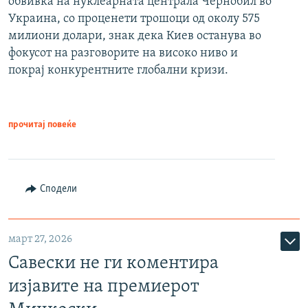
обвивка на нуклеарната централа Чернобил во
Украина, со проценети трошоци од околу 575
милиони долари, знак дека Киев останува во
фокусот на разговорите на високо ниво и
покрај конкурентните глобални кризи.
прочитај повеќе
Сподели
март 27, 2026
Савески не ги коментира
изјавите на премиерот