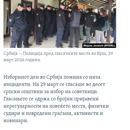
Србија -- Полиција пред гласачките места во Кула, 29
март 2026 година.
Изборниот ден во Србија помина со низа
инциденти. На 29 март се гласаше во десет
српски општини за избор на советници.
Гласањето се одржа со бројни пријавени
нерегуларности на повеќето места, физички
судири и повредени граѓани, активисти и
новинари.