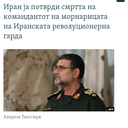
Иран ја потврди смртта на
командантот на морнарицата
на Иранската револуционерна
гарда
Алиреза Тангсири