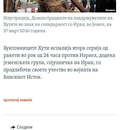
Илустрација, Демонстрациите на поддржувачите на
Хутите во знак на солидарност со Иран, во Јемен, на
27 март 2026 година.
Бунтовниците Хути испалија втора серија од
ракети во рок од 24 часа против Израел, додека
јеменската група, сојузничка на Иран, го
продлабочи своето учество во војната на
Блискиот Исток.
прочитај повеќе
Сподели