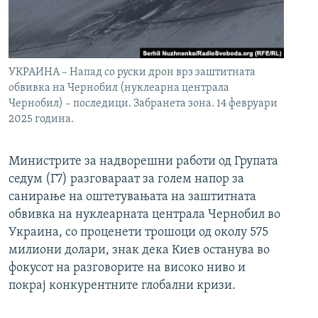
УКРАИНА – Напад со руски дрон врз заштитната
обвивка на Чернобил (нуклеарна централа
Чернобил) – последици. Забранета зона. 14 февруари
2025 година.
Министрите за надворешни работи од Групата
седум (Г7) разговараат за голем напор за
санирање на оштетувањата на заштитната
обвивка на нуклеарната централа Чернобил во
Украина, со проценети трошоци од околу 575
милиони долари, знак дека Киев останува во
фокусот на разговорите на високо ниво и
покрај конкурентните глобални кризи.