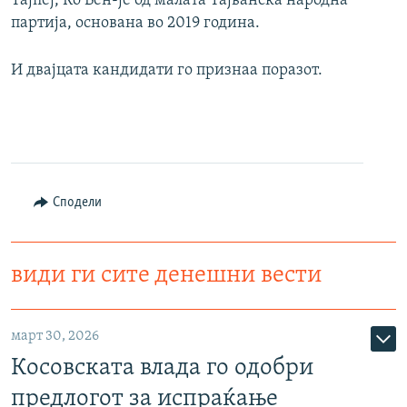
Тајпеј, Ко Вен-је од малата Тајванска народна
партија, основана во 2019 година.
И двајцата кандидати го признаа поразот.
Сподели
види ги сите денешни вести
март 30, 2026
Косовската влада го одобри
предлогот за испраќање