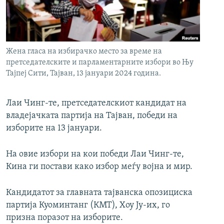
РСЕ веб страници
Жена гласа на избирачко место за време на
претседателските и парламентарните избори во Њу
Тајпеј Сити, Тајван, 13 јануари 2024 година.
Лаи Чинг-те, претседателскиот кандидат на
владејачката партија на Тајван, победи на
изборите на 13 јануари.
На овие избори на кои победи Лаи Чинг-те,
Кина ги постави како избор меѓу војна и мир.
Кандидатот за главната тајванска опозициска
партија Куоминтанг (КМТ), Хоу Ју-их, го
призна поразот на изборите.