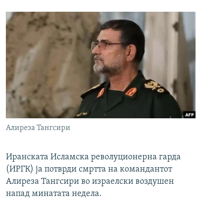
Алиреза Тангсири
Иранската Исламска револуционерна гарда
(ИРГК) ја потврди смртта на командантот
Алиреза Тангсири во израелски воздушен
напад минатата недела.