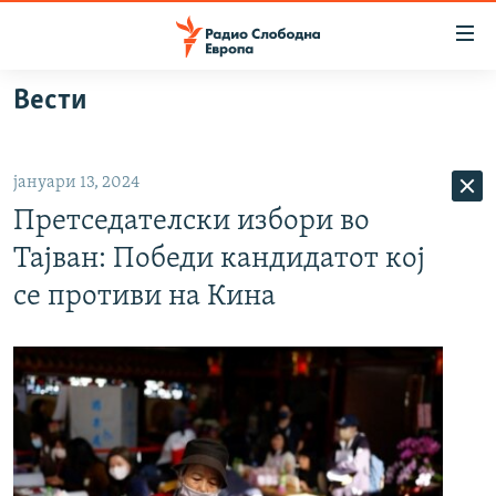
Достапни
линкови
Оди
Вести
на
МАКЕДОНИЈА
содржината
СВЕТ
Оди
јануари 13, 2024
ВИЗУЕЛНО
на
Претседателски избори во
главната
ВЕСТИ
навигација
Тајван: Победи кандидатот кој
ШТО ТРЕБА ДА ЗНАЕТЕ
Премини
се противи на Кина
на
ПРИЈАВИ СЕ ЗА ЊУЗЛЕТЕР
пребарување
ПОДКАСТ ЗОШТО?
СЛЕДЕТЕ НЕ