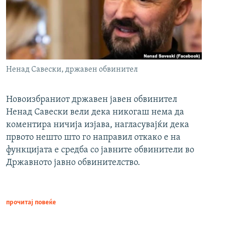
Ненад Савески, државен обвинител
Новоизбраниот државен јавен обвинител
Ненад Савески вели дека никогаш нема да
коментира ничија изјава, нагласувајќи дека
првото нешто што го направил откако е на
функцијата е средба со јавните обвинители во
Државното јавно обвинителство.
прочитај повеќе