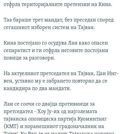
отфрла територијалните претензии на Кина.
Таа бараше трет мандат, без преседан според
сегашниот изборен систем на Тајван.
Кина постојано го осудува Лаи како опасен
сепаратист и ги отфрла неговите постојани
повици за разговори.
На актуелниот претседател на Тајван, Цаи Инг-
вен, уставно му е забрането повторно да се
кандидира по два мандати.
Лаи се соочи со двајца противници за
претседател - Хоу Ју-их од најголемата
тајванска опозициска партија Куоминтанг
(КМТ) и поранешниот градоначалник на