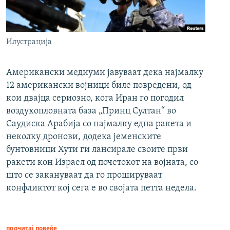
Илустрација
Американски медиуми јавуваат дека најмалку
12 американски војници биле повредени, од
кои двајца сериозно, кога Иран го погодил
воздухопловната база „Принц Султан“ во
Саудиска Арабија со најмалку една ракета и
неколку дронови, додека јеменските
бунтовници Хути ги лансирале своите први
ракети кон Израел од почетокот на војната, со
што се закануваат да го прошируваат
конфликтот кој сега е во својата петта недела.
прочитај повеќе