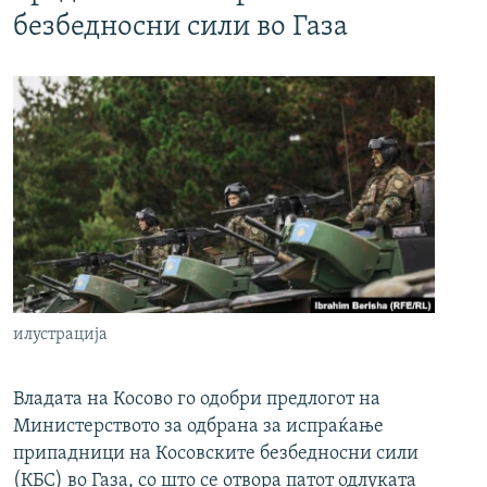
безбедносни сили во Газа
илустрација
Владата на Косово го одобри предлогот на
Министерството за одбрана за испраќање
припадници на Косовските безбедносни сили
(КБС) во Газа, со што се отвора патот одлуката