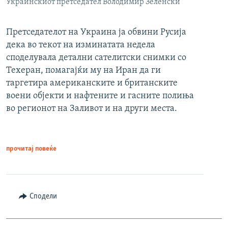
Украинскиот претседател Володимир Зеленски
Претседателот на Украина ја обвини Русија
дека во текот на изминатата недела
споделувала детални сателитски снимки со
Техеран, помагајќи му на Иран да ги
таргетира американските и британските
воени објекти и нафтените и гасните полиња
во регионот на Заливот и на други места.
прочитај повеќе
Сподели