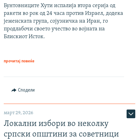
Бунтовниците Хути испалија втора серија од
ракети во рок од 24 часа против Израел, додека
јеменската група, сојузничка на Иран, го
продлабочи своето учество во војната на
Блискиот Исток.
прочитај повеќе
Сподели
март 29, 2026
Локални избори во неколку
српски општини за советници