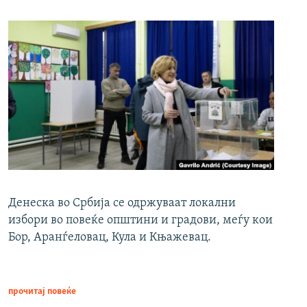
Денеска во Србија се одржуваат локални
избори во повеќе општини и градови, меѓу кои
Бор, Аранѓеловац, Кула и Књажевац.
прочитај повеќе