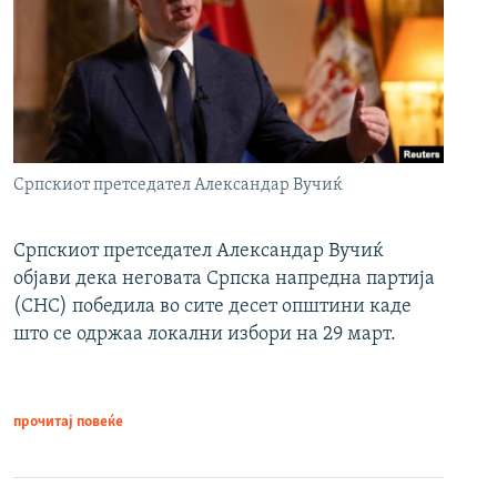
Српскиот претседател Александар Вучиќ
Српскиот претседател Александар Вучиќ
објави дека неговата Српска напредна партија
(СНС) победила во сите десет општини каде
што се одржаа локални избори на 29 март.
прочитај повеќе