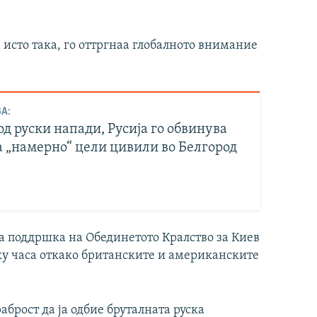
, исто така, го оттргнаа глобалното внимание
А:
д руски напади, Русија го обвинува
а „намерно“ цели цивили во Белгород
а поддршка на Обединетото Кралство за Киев
лку часа откако британските и американските
аброст да ја одбие бруталната руска