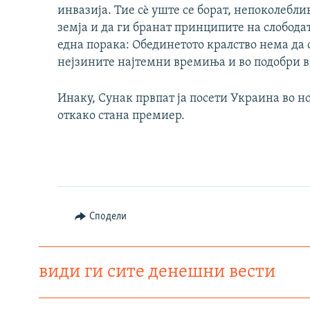
инвазија. Тие сè уште се борат, непоколеблив
земја и да ги бранат принципите на слободат
една порака: Обединетото кралство нема да 
нејзините најтемни времиња и во подобри в
Инаку, Сунак првпат ја посети Украина во н
откако стана премиер.
Сподели
види ги сите денешни вести