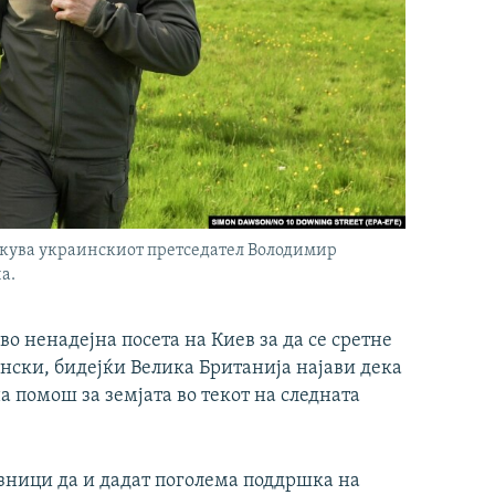
екува украинскиот претседател Володимир
а.
 ненадејна посета на Киев за да се сретне
нски, бидејќи Велика Британија најави дека
а помош за земјата во текот на следната
зници да и дадат поголема поддршка на