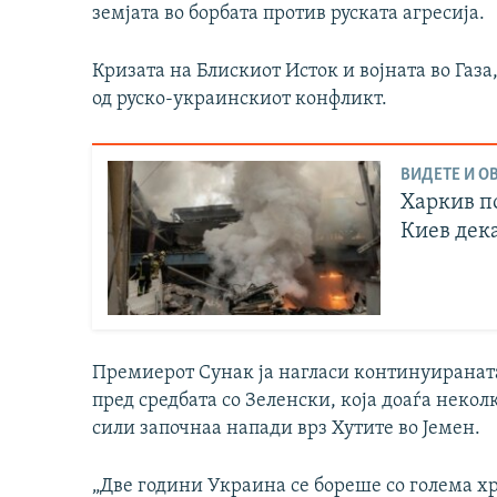
земјата во борбата против руската агресија.
Кризата на Блискиот Исток и војната во Газа
од руско-украинскиот конфликт.
ВИДЕТЕ И ОВ
Харкив по
Киев дек
Премиерот Сунак ја нагласи континуиранат
пред средбата со Зеленски, која доаѓа неко
сили започнаа напади врз Хутите во Јемен.
„Две години Украина се бореше со голема хр