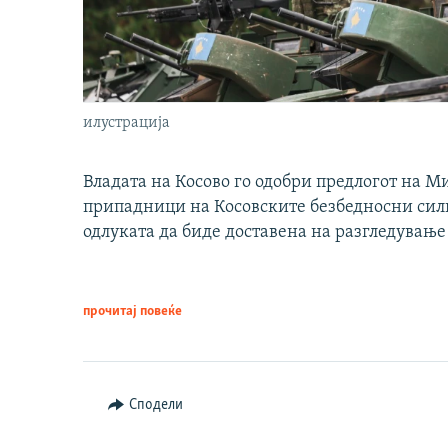
илустрација
Владата на Косово го одобри предлогот на М
припадници на Косовските безбедносни сили 
одлуката да биде доставена на разгледување
прочитај повеќе
Сподели