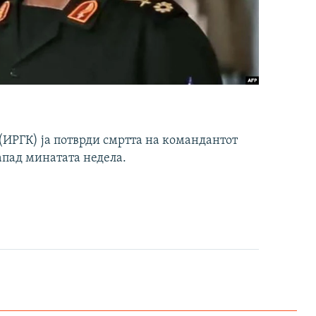
ИРГК) ја потврди смртта на командантот
апад минатата недела.