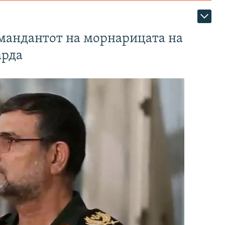
омандантот на морнарицата на
арда