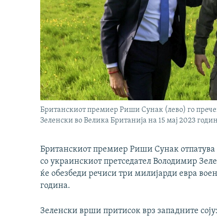
Британскиот премиер Риши Сунак (лево) го преч
Зеленски во Велика Британија на 15 мај 2023 годин
Британскиот премиер Риши Сунак отпатува во
со украинскиот претседател Володимир Зеле
ќе обезбеди речиси три милијарди евра воен
година.
Зеленски врши притисок врз западните соју