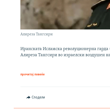
Алиреза Тангсири
Иранската Исламска револуционерна гарда (
Алиреза Тангсири во израелски воздушен н
прочитај повеќе
Сподели