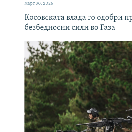
март 30, 2026
Косовската влада го одобри п
безбедносни сили во Газа