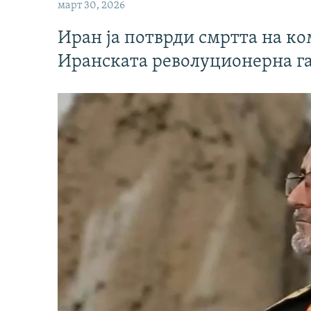
март 30, 2026
Иран ја потврди смртта на к
Иранската револуционерна г