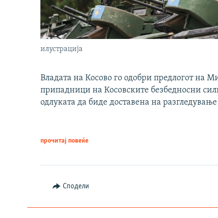
илустрација
Владата на Косово го одобри предлогот на М
припадници на Косовските безбедносни сили 
одлуката да биде доставена на разгледување
прочитај повеќе
Сподели