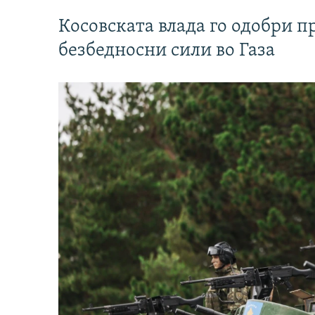
Косовската влада го одобри п
безбедносни сили во Газа