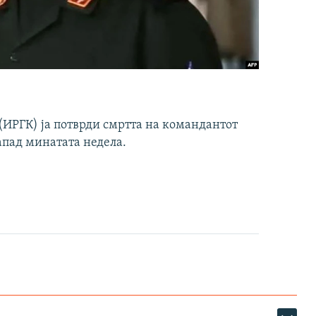
ИРГК) ја потврди смртта на командантот
апад минатата недела.