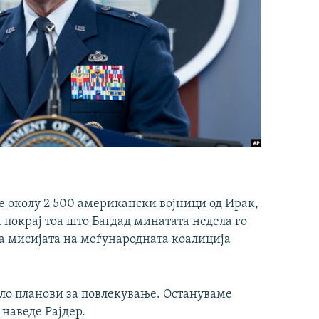
е околу 2 500 американски војници од Ирак,
 покрај тоа што Багдад минатата недела го
на мисијата на меѓународната коалиција
било планови за повлекување. Остануваме
 наведе Рајдер.