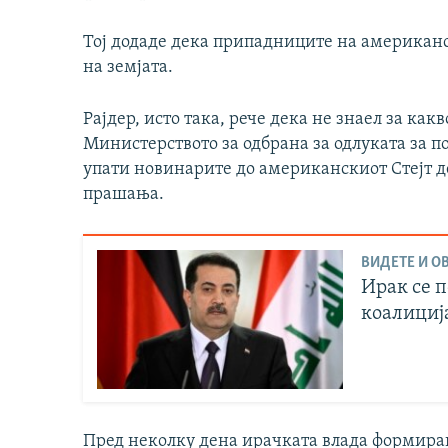
Тој додаде дека припадниците на американск
на земјата.
Рајдер, исто така, рече дека не знаел за как
Министерството за одбрана за одлуката за 
упати новинарите до американскиот Стејт 
прашања.
ВИДЕТЕ И ОВ
Ирак се п
коалициј
Пред неколку дена ирачката влада формираш