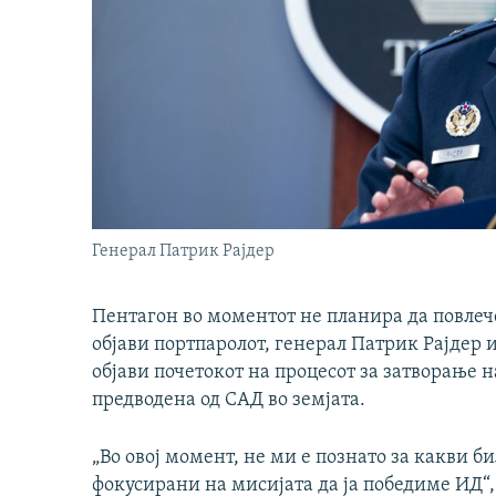
Генерал Патрик Рајдер
Пентагон во моментот не планира да повлеч
објави портпаролот, генерал Патрик Рајдер и
објави почетокот на процесот за затворање 
предводена од САД во земјата.
„Во овој момент, не ми е познато за какви 
фокусирани на мисијата да ја победиме ИД“,