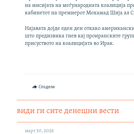
на мисијата на меѓународната коалиција пред
кабинетот на премиерот Мохамад Шија ал С
Најавата дојде еден ден откако американски
што предизвика гнев кај проиранските групи
присуството на коалицијата во Ирак.
Сподели
види ги сите денешни вести
март 30, 2026