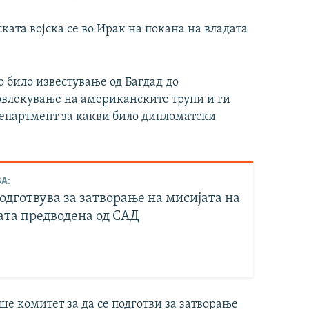
ата војска се во Ирак на покана на владата
во било известување од Багдад до
повлекување на американските трупи и ги
департмент за какви било дипломатски
А:
одготвува за затворање на мисијата на
ата предводена од САД
е комитет за да се подготви за затворање