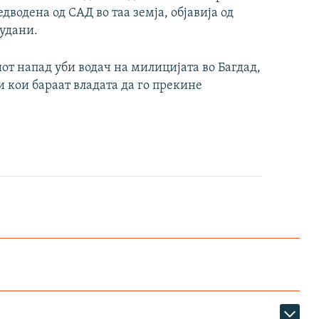
водена од САД во таа земја, објавија од
удани.
от напад уби водач на милицијата во Багдад,
 кои бараат владата да го прекине