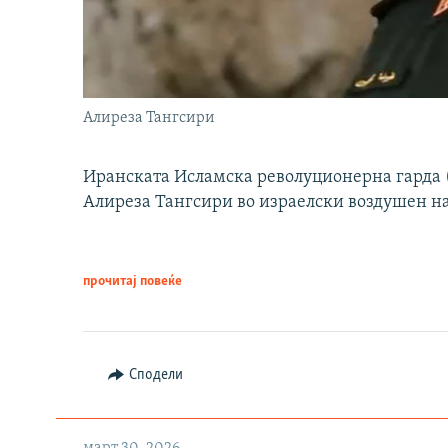
Алиреза Тангсири
Иранската Исламска револуционерна гарда (
Алиреза Тангсири во израелски воздушен н
прочитај повеќе
Сподели