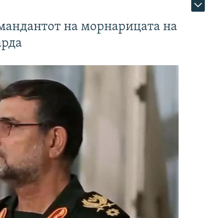
омандантот на морнарицата на
арда