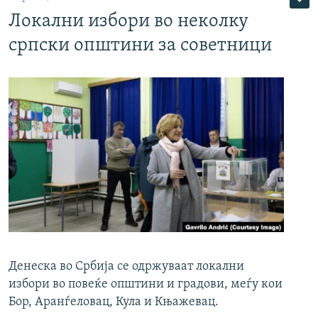
Локални избори во неколку
српски општини за советници
Денеска во Србија се одржуваат локални
избори во повеќе општини и градови, меѓу кои
Бор, Аранѓеловац, Кула и Књажевац.