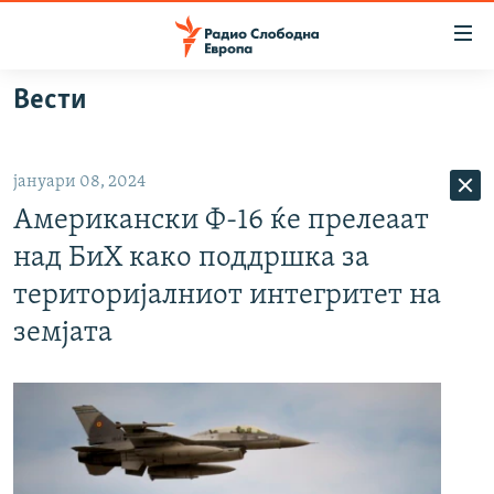
Достапни
линкови
Оди
Вести
на
МАКЕДОНИЈА
содржината
СВЕТ
Оди
јануари 08, 2024
ВИЗУЕЛНО
на
Американски Ф-16 ќе прелеаат
главната
ВЕСТИ
навигација
над БиХ како поддршка за
ШТО ТРЕБА ДА ЗНАЕТЕ
Премини
територијалниот интегритет на
на
ПРИЈАВИ СЕ ЗА ЊУЗЛЕТЕР
земјата
пребарување
ПОДКАСТ ЗОШТО?
СЛЕДЕТЕ НЕ