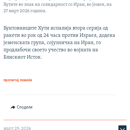
Хутите во знак на солидарност со Иран, во Јемен, на
27 март 2026 година.
Бунтовниците Хути испалија втора серија од
ракети во рок од 24 часа против Израел, додека
јеменската група, сојузничка на Иран, го
продлабочи своето учество во војната на
Блискиот Исток.
прочитај повеќе
Сподели
март 29, 2026