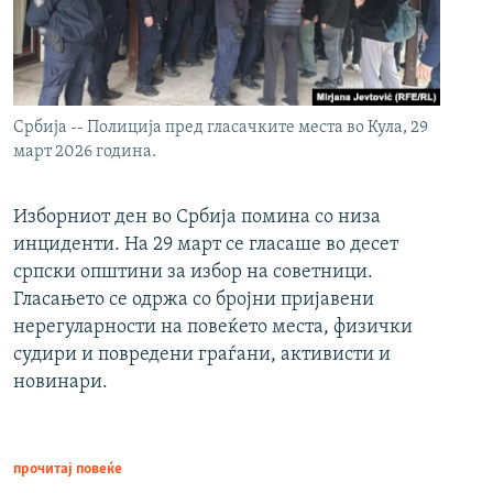
Србија -- Полиција пред гласачките места во Кула, 29
март 2026 година.
Изборниот ден во Србија помина со низа
инциденти. На 29 март се гласаше во десет
српски општини за избор на советници.
Гласањето се одржа со бројни пријавени
нерегуларности на повеќето места, физички
судири и повредени граѓани, активисти и
новинари.
прочитај повеќе