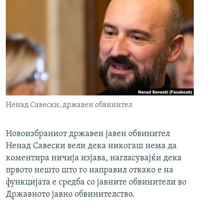
Ненад Савески, државен обвинител
Новоизбраниот државен јавен обвинител
Ненад Савески вели дека никогаш нема да
коментира ничија изјава, нагласувајќи дека
првото нешто што го направил откако е на
функцијата е средба со јавните обвинители во
Државното јавно обвинителство.