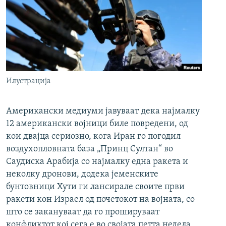
Илустрација
Американски медиуми јавуваат дека најмалку
12 американски војници биле повредени, од
кои двајца сериозно, кога Иран го погодил
воздухопловната база „Принц Султан“ во
Саудиска Арабија со најмалку една ракета и
неколку дронови, додека јеменските
бунтовници Хути ги лансирале своите први
ракети кон Израел од почетокот на војната, со
што се закануваат да го прошируваат
конфликтот кој сега е во својата петта недела.