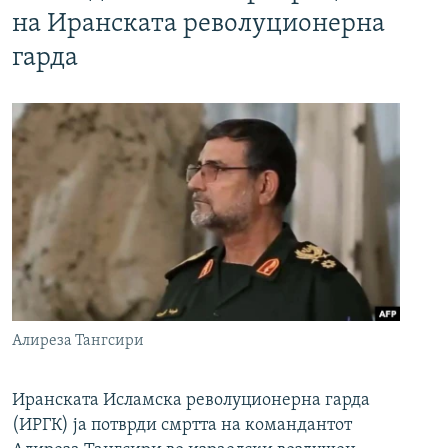
на Иранската револуционерна
гарда
Алиреза Тангсири
Иранската Исламска револуционерна гарда
(ИРГК) ја потврди смртта на командантот