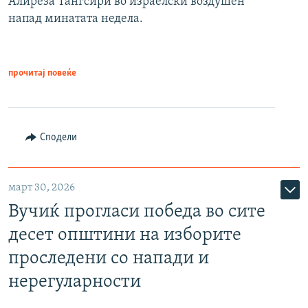
Алиреза Тангсири во израелски воздушен
напад минатата недела.
прочитај повеќе
Сподели
март 30, 2026
Вучиќ прогласи победа во сите
десет општини на изборите
проследени со напади и
нерегуларности