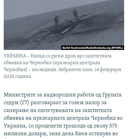
УКРАИНА – Напад со руски дрон врз заштитната
обвивка на Чернобил (нуклеарна централа
Чернобил) – последици. Забранета зона. 14 февруари
2025 година.
Министрите за надворешни работи од Групата
седум (Г7) разговараат за голем напор за
санирање на оштетувањата на заштитната
обвивка на нуклеарната централа Чернобил во
Украина, со проценети трошоци од околу 575
милиони долари, знак дека Киев останува во