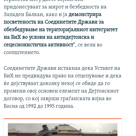
придонесуваат за мирот и безбедноста на
Западен Балкан, како и ја
демонстрира
посветеноста на Соединетите Држави за
обезбедување на територијалниот интегритет
на БиХ во услови на антидејтонска и
сецесионистичка активност
“, се вели во
соопштението.
Соединетите Држави истакнаа дека Уставот на
БиХ не предвидува право на отцепување и дека
ќе дејствуваат доколку некој се обиде да го
промени овој основен елемент на Дејтонскиот
договор, со кој заврши граѓанската војна во
Босна од 1992 до 1995 година.