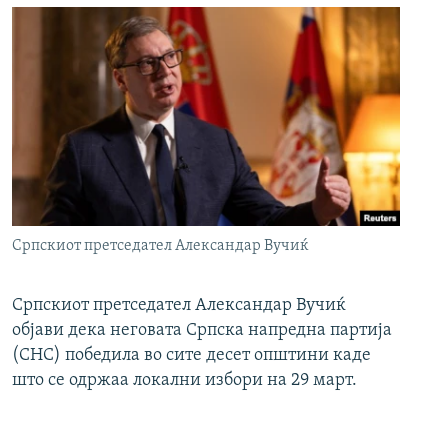
Српскиот претседател Александар Вучиќ
Српскиот претседател Александар Вучиќ
објави дека неговата Српска напредна партија
(СНС) победила во сите десет општини каде
што се одржаа локални избори на 29 март.