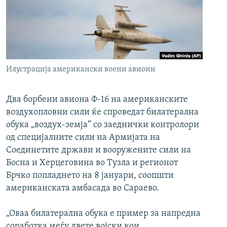
РСЕ веб страници
Илустрација американски воени авиони
Два борбени авиона Ф-16 на американските
воздухопловни сили ќе спроведат билатерална
обука „воздух-земја“ со заеднички контролори
од специјалните сили на Армијата на
Соединетите држави и вооружените сили на
Босна и Херцеговина во Тузла и регионот
Брчко попладнето на 8 јануари, соопшти
американската амбасада во Сараево.
„Оваа билатерална обука е пример за напредна
соработка меѓу двете војски кои