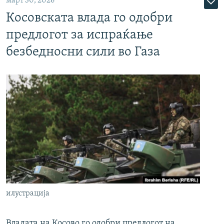
март 30, 2026
Косовската влада го одобри
предлогот за испраќање
безбедносни сили во Газа
илустрација
Владата на Косово го одобри предлогот на