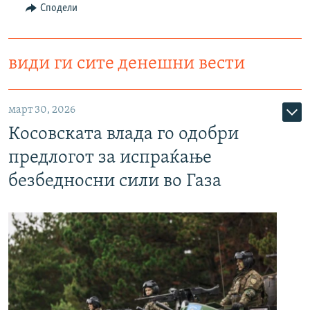
Сподели
види ги сите денешни вести
март 30, 2026
Косовската влада го одобри
предлогот за испраќање
безбедносни сили во Газа