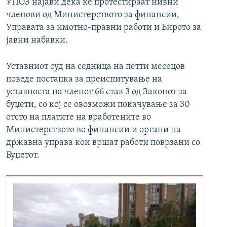
УПОЗ најави дека ќе протестираат нивни
членови од Министерството за финансии,
Управата за имотно-правни работи и Бирото за
јавни набавки.
Уставниот суд на седница на петти месецов
поведе постапка за преиспитување на
уставноста на членот 66 став 3 од Законот за
буџети, со кој се овозможи покачување за 30
отсто на платите на вработените во
Министерството во финансии и органи на
државна управа кои вршат работи поврзани со
Буџетот.