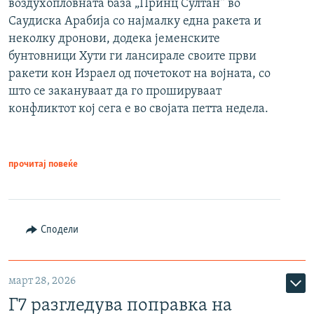
воздухопловната база „Принц Султан“ во
Саудиска Арабија со најмалку една ракета и
неколку дронови, додека јеменските
бунтовници Хути ги лансирале своите први
ракети кон Израел од почетокот на војната, со
што се закануваат да го прошируваат
конфликтот кој сега е во својата петта недела.
прочитај повеќе
Сподели
март 28, 2026
Г7 разгледува поправка на