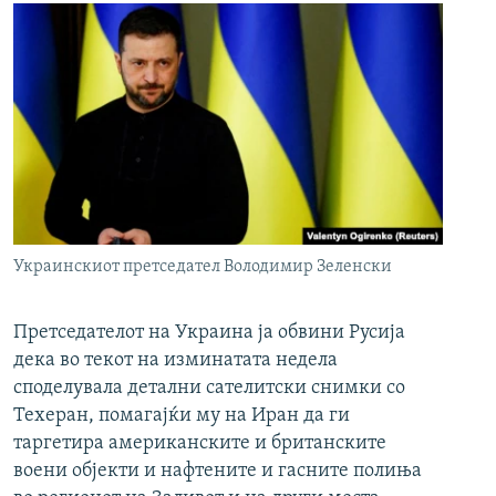
Украинскиот претседател Володимир Зеленски
Претседателот на Украина ја обвини Русија
дека во текот на изминатата недела
споделувала детални сателитски снимки со
Техеран, помагајќи му на Иран да ги
таргетира американските и британските
воени објекти и нафтените и гасните полиња