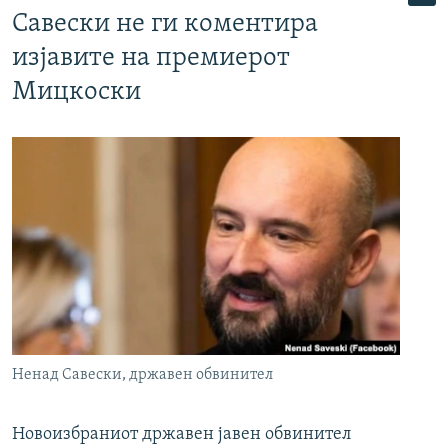
Савески не ги коментира
изјавите на премиерот
Мицкоски
Ненад Савески, државен обвинител
Новоизбраниот државен јавен обвинител