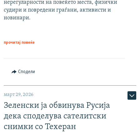
нерегуларности на повеќето места, физички
судири и повредени граѓани, активисти и
новинари.
прочитај повеќе
Сподели
март 29, 2026
Зеленски ја обвинува Русија
дека споделува сателитски
снимки со Техеран