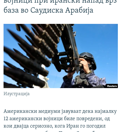
војници при ирански напад врз
база во Саудиска Арабија
Илустрација
Американски медиуми јавуваат дека најмалку
12 американски војници биле повредени, од
кои двајца сериозно, кога Иран го погодил