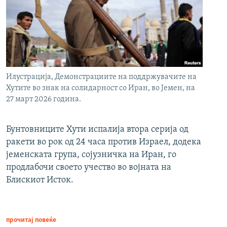
Илустрација, Демонстрациите на поддржувачите на
Хутите во знак на солидарност со Иран, во Јемен, на
27 март 2026 година.
Бунтовниците Хути испалија втора серија од
ракети во рок од 24 часа против Израел, додека
јеменската група, сојузничка на Иран, го
продлабочи своето учество во војната на
Блискиот Исток.
прочитај повеќе