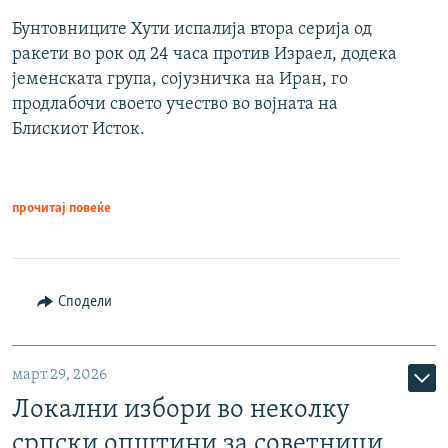
Бунтовниците Хути испалија втора серија од
ракети во рок од 24 часа против Израел, додека
јеменската група, сојузничка на Иран, го
продлабочи своето учество во војната на
Блискиот Исток.
прочитај повеќе
Сподели
март 29, 2026
Локални избори во неколку
српски општини за советници