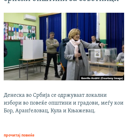
Денеска во Србија се одржуваат локални
избори во повеќе општини и градови, меѓу кои
Бор, Аранѓеловац, Кула и Књажевац.
прочитај повеќе