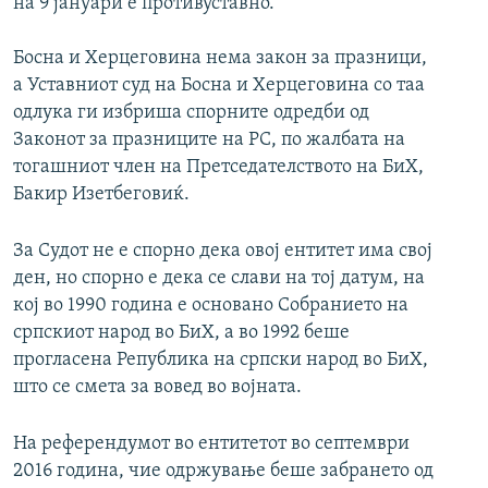
на 9 јануари е противуставно.
Босна и Херцеговина нема закон за празници,
а Уставниот суд на Босна и Херцеговина со таа
одлука ги избриша спорните одредби од
Законот за празниците на РС, по жалбата на
тогашниот член на Претседателството на БиХ,
Бакир Изетбеговиќ.
За Судот не е спорно дека овој ентитет има свој
ден, но спорно е дека се слави на тој датум, на
кој во 1990 година е основано Собранието на
српскиот народ во БиХ, а во 1992 беше
прогласена Република на српски народ во БиХ,
што се смета за вовед во војната.
На референдумот во ентитетот во септември
2016 година, чие одржување беше забрането од