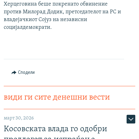
Херцеговина беше покренато обвинение
против Милорад Додик, претседателот на РС и
владејачкиот Сојуз на независни
социјалдемократи.
Сподели
види ги сите денешни вести
март 30, 2026
Косовската влада го одобри