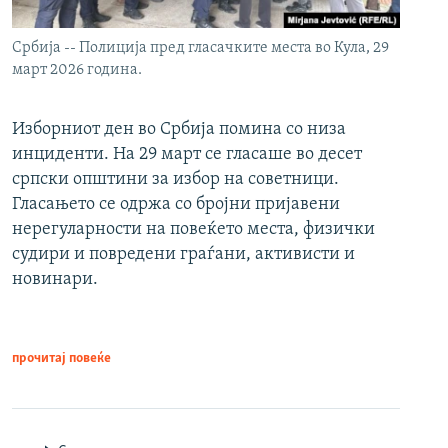
Србија -- Полиција пред гласачките места во Кула, 29
март 2026 година.
Изборниот ден во Србија помина со низа
инциденти. На 29 март се гласаше во десет
српски општини за избор на советници.
Гласањето се одржа со бројни пријавени
нерегуларности на повеќето места, физички
судири и повредени граѓани, активисти и
новинари.
прочитај повеќе