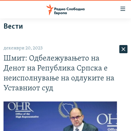
Достапни
линкови
Оди
Вести
на
МАКЕДОНИЈА
содржината
СВЕТ
Оди
декември 20, 2023
ВИЗУЕЛНО
на
Шмит: Одбележувањето на
главната
ВЕСТИ
навигација
Денот на Република Српска е
ШТО ТРЕБА ДА ЗНАЕТЕ
Премини
неисполнување на одлуките на
на
ПРИЈАВИ СЕ ЗА ЊУЗЛЕТЕР
Уставниот суд
пребарување
ПОДКАСТ ЗОШТО?
СЛЕДЕТЕ НЕ