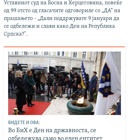
Уставниот суд на Босна и Херцеговина, повеќе
од 99 отсто од гласачите одговориле со „ДА“ на
прашањето - „Дали поддржувате 9 јануари да
се одбележи и слави како Ден на Република
Српска?".
ВИДЕТЕ И ОВА:
Во БиХ е Ден на државноста, се
одбележува само во еден ентитет