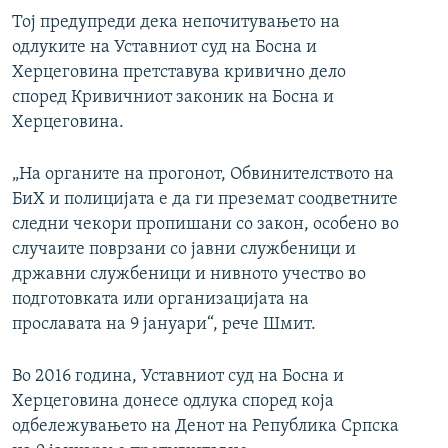
Тој предупреди дека непочитувањето на
одлуките на Уставниот суд на Босна и
Херцеговина претставува кривично дело
според Кривичниот законик на Босна и
Херцеговина.
„На органите на прогонот, Обвинителството на
БиХ и полицијата е да ги преземат соодветните
следни чекори пропишани со закон, особено во
случаите поврзани со јавни службеници и
државни службеници и нивното учество во
подготовката или организацијата на
прославата на 9 јануари“, рече Шмит.
Во 2016 година, Уставниот суд на Босна и
Херцеговина донесе одлука според која
одбележувањето на Денот на Република Српска