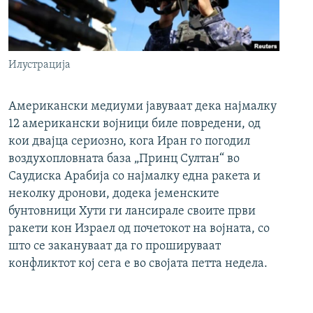
Илустрација
Американски медиуми јавуваат дека најмалку
12 американски војници биле повредени, од
кои двајца сериозно, кога Иран го погодил
воздухопловната база „Принц Султан“ во
Саудиска Арабија со најмалку една ракета и
неколку дронови, додека јеменските
бунтовници Хути ги лансирале своите први
ракети кон Израел од почетокот на војната, со
што се закануваат да го прошируваат
конфликтот кој сега е во својата петта недела.