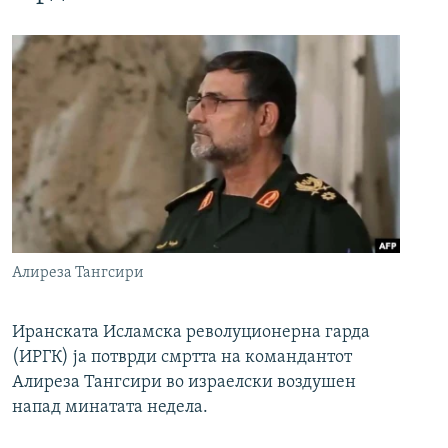
Алиреза Тангсири
Иранската Исламска револуционерна гарда
(ИРГК) ја потврди смртта на командантот
Алиреза Тангсири во израелски воздушен
напад минатата недела.