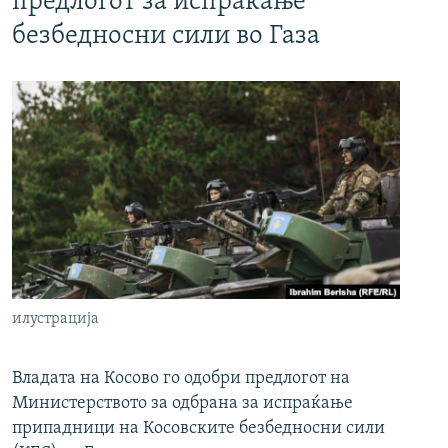
предлогот за испраќање
безбедносни сили во Газа
илустрација
Владата на Косово го одобри предлогот на
Министерството за одбрана за испраќање
припадници на Косовските безбедносни сили