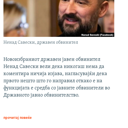
Ненад Савески, државен обвинител
Новоизбраниот државен јавен обвинител
Ненад Савески вели дека никогаш нема да
коментира ничија изјава, нагласувајќи дека
првото нешто што го направил откако е на
функцијата е средба со јавните обвинители во
Државното јавно обвинителство.
прочитај повеќе