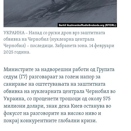
УКРАИНА – Напад со руски дрон врз заштитната
обвивка на Чернобил (нуклеарна централа
Чернобил) – последици. Забранета зона. 14 февруари
2025 година.
Министрите за надворешни работи од Групата
седум (Г7) разговараат за голем напор за
санирање на оштетувањата на заштитната
обвивка на нуклеарната централа Чернобил во
Украина, со проценети трошоци од околу 575
милиони долари, знак дека Киев останува во
фокусот на разговорите на високо ниво и
покрај конкурентните глобални кризи.