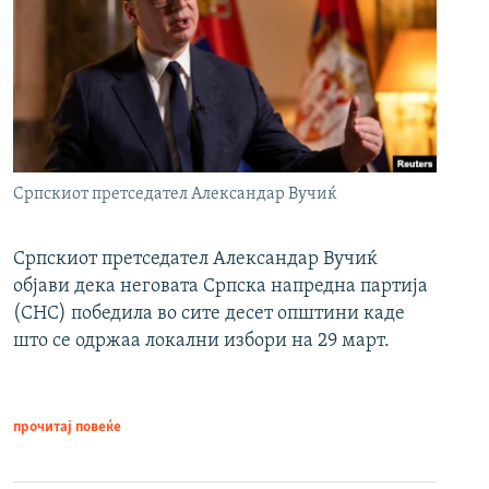
Српскиот претседател Александар Вучиќ
Српскиот претседател Александар Вучиќ
објави дека неговата Српска напредна партија
(СНС) победила во сите десет општини каде
што се одржаа локални избори на 29 март.
прочитај повеќе