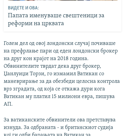
ВИДЕТЕ И ОВА:
Папата именуваше свештеници за
реформи на црквата
Голем дел од овој лондонски случај почиваше
на префрлање пари од еден лондонски брокер
на друг кон крајот на 2018 година.
Обвинителите тврдат дека друг брокер,
Џанлуиџи Торзи, го измамил Ватикан со
маневрирање за да обезбеди целосна контрола
врз зградата, од која се откажа дури кога
Ватикан му платил 15 милиони евра, пишува
АП.
За ватиканските обвинители ова претставува
изнуда. За одбраната - и британскиот судија
кој ги одби барањата на Ватикан за