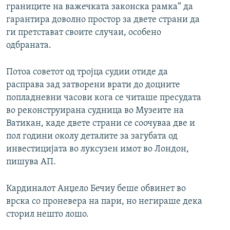
границите на важечката законска рамка“ да
гарантира доволно простор за двете страни да
ги претстават своите случаи, особено
одбраната.
Потоа советот од тројца судии отиде да
расправа зад затворени врати до доцните
попладневни часови кога се читаше пресудата
во реконструирана судница во Музеите на
Ватикан, каде двете страни се соочуваа две и
пол години околу деталите за загубата од
инвестицијата во луксузен имот во Лондон,
пишува АП.
Кардиналот Анџело Бечиу беше обвинет во
врска со проневера на пари, но негираше дека
сторил нешто лошо.