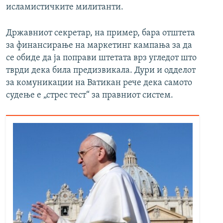
исламистичките милитанти.
Државниот секретар, на пример, бара отштета
за финансирање на маркетинг кампања за да
се обиде да ја поправи штетата врз угледот што
тврди дека била предизвикала. Дури и одделот
за комуникации на Ватикан рече дека самото
судење е „стрес тест“ за правниот систем.