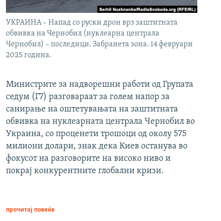
УКРАИНА – Напад со руски дрон врз заштитната
обвивка на Чернобил (нуклеарна централа
Чернобил) – последици. Забранета зона. 14 февруари
2025 година.
Министрите за надворешни работи од Групата
седум (Г7) разговараат за голем напор за
санирање на оштетувањата на заштитната
обвивка на нуклеарната централа Чернобил во
Украина, со проценети трошоци од околу 575
милиони долари, знак дека Киев останува во
фокусот на разговорите на високо ниво и
покрај конкурентните глобални кризи.
прочитај повеќе