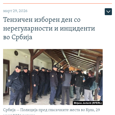
март 29, 2026
Тензичен изборен ден со
нерегуларности и инциденти
во Србија
Србија -- Полиција пред гласачките места во Кула, 29