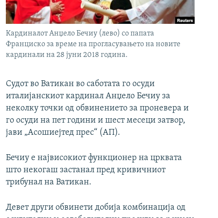
РСЕ веб страници
Кардиналот Анџело Бечиу (лево) со папата
Франциско за време на прогласувањето на новите
кардинали на 28 јуни 2018 година.
Судот во Ватикан во саботата го осуди
италијанскиот кардинал Анџело Бечиу за
неколку точки од обвинението за проневера и
го осуди на пет години и шест месеци затвор,
јави „Асошиејтед прес“ (АП).
Бечиу е највисокиот функционер на црквата
што некогаш застанал пред кривичниот
трибунал на Ватикан.
Девет други обвинети добија комбинација од