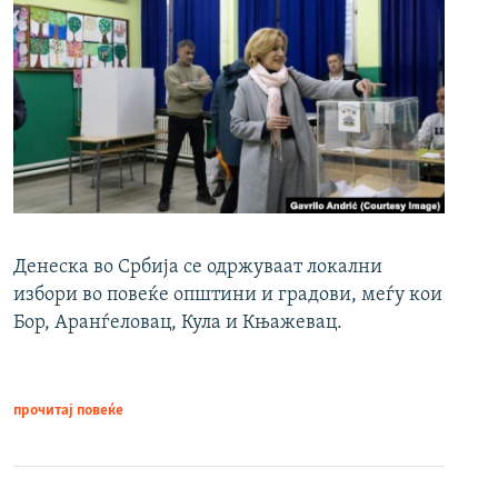
Денеска во Србија се одржуваат локални
избори во повеќе општини и градови, меѓу кои
Бор, Аранѓеловац, Кула и Књажевац.
прочитај повеќе