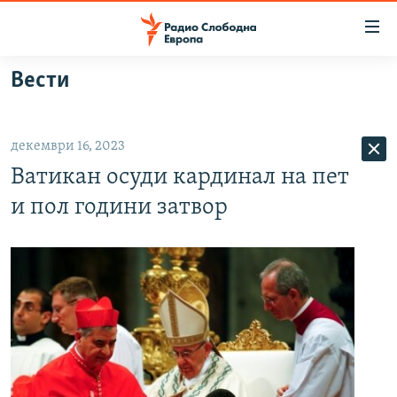
Достапни
линкови
Оди
Вести
на
МАКЕДОНИЈА
содржината
СВЕТ
Оди
декември 16, 2023
ВИЗУЕЛНО
на
Ватикан осуди кардинал на пет
главната
ВЕСТИ
навигација
и пол години затвор
ШТО ТРЕБА ДА ЗНАЕТЕ
Премини
на
ПРИЈАВИ СЕ ЗА ЊУЗЛЕТЕР
пребарување
ПОДКАСТ ЗОШТО?
СЛЕДЕТЕ НЕ