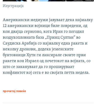
Илустрација
Американски медиуми јавуваат дека најмалку
12 американски војници биле повредени, од
кои двајца сериозно, кога Иран го погодил
воздухопловната база „Принц Султан“ во
Саудиска Арабија со најмалку една ракета и
неколку дронови, додека јеменските
бунтовници Хути ги лансирале своите први
ракети кон Израел од почетокот на војната, со
што се закануваат да го прошируваат
конфликтот кој сега е во својата петта недела.
прочитај повеќе