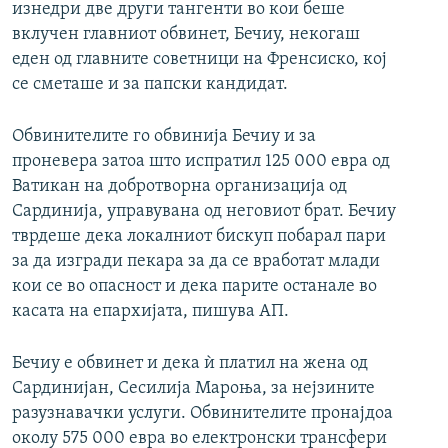
изнедри две други тангенти во кои беше
вклучен главниот обвинет, Бечиу, некогаш
еден од главните советници на Френсиско, кој
се сметаше и за папски кандидат.
Обвинителите го обвинија Бечиу и за
проневера затоа што испратил 125 000 евра од
Ватикан на добротворна организација од
Сардинија, управувана од неговиот брат. Бечиу
тврдеше дека локалниот бискуп побарал пари
за да изгради пекара за да се вработат млади
кои се во опасност и дека парите останале во
касата на епархијата, пишува АП.
Бечиу е обвинет и дека ѝ платил на жена од
Сардинијан, Сесилија Мароња, за нејзините
разузнавачки услуги. Обвинителите пронајдоа
околу 575 000 евра во електронски трансфери