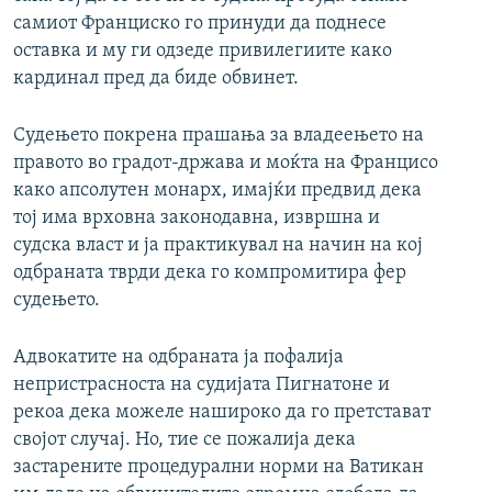
самиот Франциско го принуди да поднесе
оставка и му ги одзеде привилегиите како
кардинал пред да биде обвинет.
Судењето покрена прашања за владеењето на
правото во градот-држава и моќта на Францисо
како апсолутен монарх, имајќи предвид дека
тој има врховна законодавна, извршна и
судска власт и ја практикувал на начин на кој
одбраната тврди дека го компромитира фер
судењето.
Адвокатите на одбраната ја пофалија
непристрасноста на судијата Пигнатоне и
рекоа дека можеле нашироко да го претстават
својот случај. Но, тие се пожалија дека
застарените процедурални норми на Ватикан