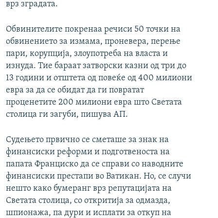
врз зградата.
Обвинителите покренаа речиси 50 точки на
обвинението за измама, проневера, перење
пари, корупција, злоупотреба на власта и
изнуда. Тие бараат затворски казни од три до
13 години и отштета од повеќе од 400 милиони
евра за да се обидат да ги повратат
проценетите 200 милиони евра што Светата
столица ги загуби, пишува АП.
Судењето првично се сметаше за знак на
финансиски реформи и подготвеноста на
папата Франциско да се справи со наводните
финансиски престапи во Ватикан. Но, се случи
нешто како бумеранг врз репутацијата на
Светата столица, со откритија за одмазда,
шпионажа, па дури и исплати за откуп на