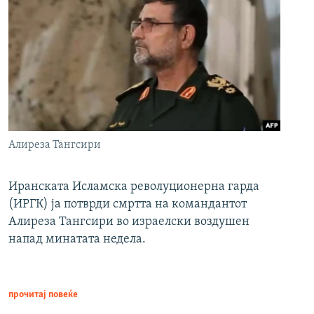
Алиреза Тангсири
Иранската Исламска револуционерна гарда
(ИРГК) ја потврди смртта на командантот
Алиреза Тангсири во израелски воздушен
напад минатата недела.
прочитај повеќе