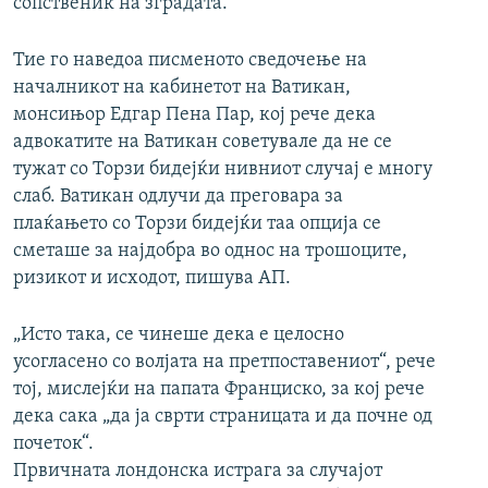
сопственик на зградата.
Тие го наведоа писменото сведочење на
началникот на кабинетот на Ватикан,
монсињор Едгар Пена Пар, кој рече дека
адвокатите на Ватикан советувале да не се
тужат со Торзи бидејќи нивниот случај е многу
слаб. Ватикан одлучи да преговара за
плаќањето со Торзи бидејќи таа опција се
сметаше за најдобра во однос на трошоците,
ризикот и исходот, пишува АП.
„Исто така, се чинеше дека е целосно
усогласено со волјата на претпоставениот“, рече
тој, мислејќи на папата Франциско, за кој рече
дека сака „да ја сврти страницата и да почне од
почеток“.
Првичната лондонска истрага за случајот