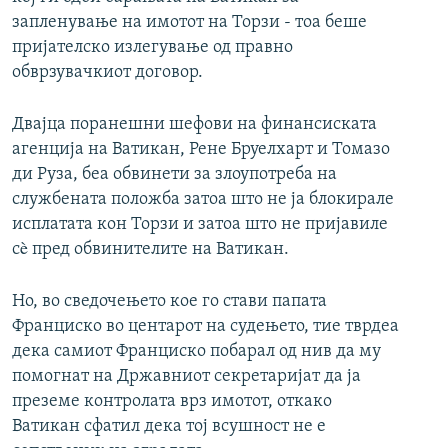
запленување на имотот на Торзи - тоа беше
пријателско излегување од правно
обврзувачкиот договор.
Двајца поранешни шефови на финансиската
агенција на Ватикан, Рене Бруелхарт и Томазо
ди Руза, беа обвинети за злоупотреба на
службената положба затоа што не ја блокирале
исплатата кон Торзи и затоа што не пријавиле
сè пред обвинителите на Ватикан.
Но, во сведочењето кое го стави папата
Франциско во центарот на судењето, тие тврдеа
дека самиот Франциско побарал од нив да му
помогнат на Државниот секретаријат да ја
преземе контролата врз имотот, откако
Ватикан сфатил дека тој всушност не е