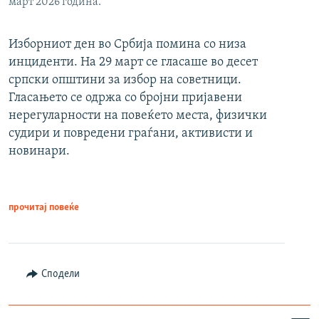
март 2026 година.
Изборниот ден во Србија помина со низа
инциденти. На 29 март се гласаше во десет
српски општини за избор на советници.
Гласањето се одржа со бројни пријавени
нерегуларности на повеќето места, физички
судири и повредени граѓани, активисти и
новинари.
прочитај повеќе
Сподели