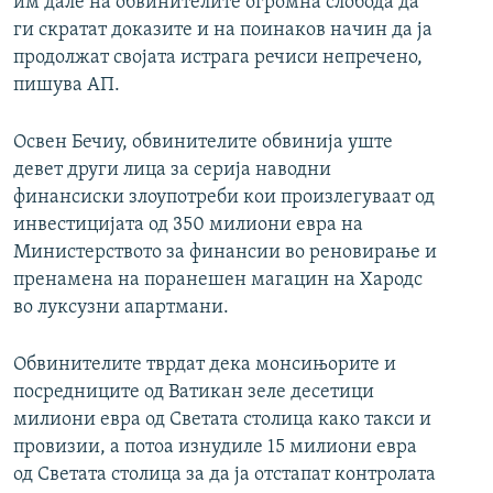
им дале на обвинителите огромна слобода да
ги скратат доказите и на поинаков начин да ја
продолжат својата истрага речиси непречено,
пишува АП.
Освен Бечиу, обвинителите обвинија уште
девет други лица за серија наводни
финансиски злоупотреби кои произлегуваат од
инвестицијата од 350 милиони евра на
Министерството за финансии во реновирање и
пренамена на поранешен магацин на Хародс
во луксузни апартмани.
Обвинителите тврдат дека монсињорите и
посредниците од Ватикан зеле десетици
милиони евра од Светата столица како такси и
провизии, а потоа изнудиле 15 милиони евра
од Светата столица за да ја отстапат контролата