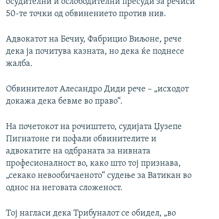
осудителни и ослободителни пресуди за речиси
50-те точки од обвинението против нив.
Адвокатот на Бечиу, Фабрицио Виљоне, рече
дека ја почитува казната, но дека ќе поднесе
жалба.
Обвинителот Алесандро Диди рече – „исходот
докажа дека бевме во право“.
На почетокот на рочиштето, судијата Џузепе
Пигнатоне ги пофали обвинителите и
адвокатите на одбраната за нивната
професионалност во, како што тој признава,
„секако невообичаеното“ судење за Ватикан во
однос на неговата сложеност.
Тој нагласи дека Трибуналот се обидел, „во