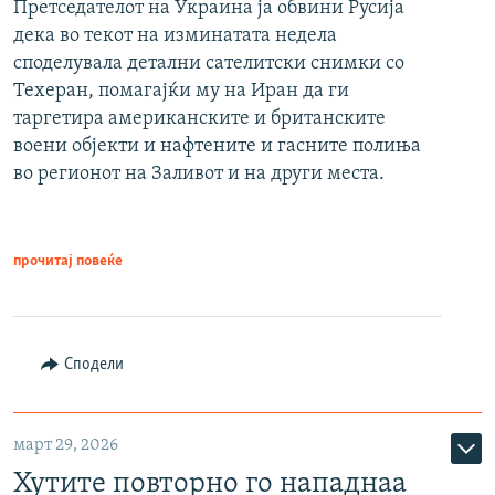
Претседателот на Украина ја обвини Русија
дека во текот на изминатата недела
споделувала детални сателитски снимки со
Техеран, помагајќи му на Иран да ги
таргетира американските и британските
воени објекти и нафтените и гасните полиња
во регионот на Заливот и на други места.
прочитај повеќе
Сподели
март 29, 2026
Хутите повторно го нападнаа