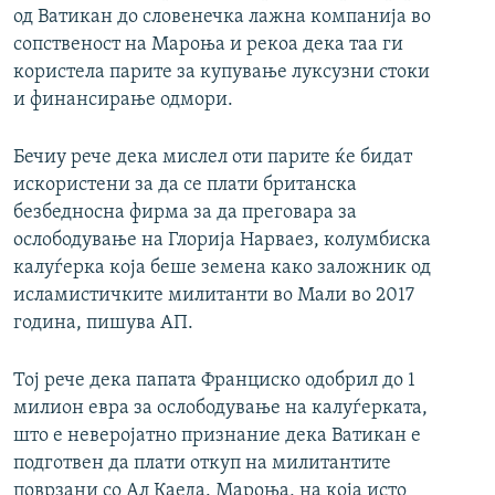
од Ватикан до словенечка лажна компанија во
сопственост на Мароња и рекоа дека таа ги
користела парите за купување луксузни стоки
и финансирање одмори.
Бечиу рече дека мислел оти парите ќе бидат
искористени за да се плати британска
безбедносна фирма за да преговара за
ослободување на Глорија Нарваез, колумбиска
калуѓерка која беше земена како заложник од
исламистичките милитанти во Мали во 2017
година, пишува АП.
Тој рече дека папата Франциско одобрил до 1
милион евра за ослободување на калуѓерката,
што е неверојатно признание дека Ватикан е
подготвен да плати откуп на милитантите
поврзани со Ал Каеда. Мароња, на која исто