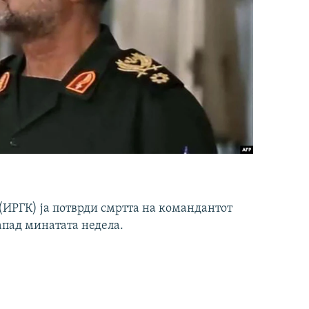
ИРГК) ја потврди смртта на командантот
апад минатата недела.