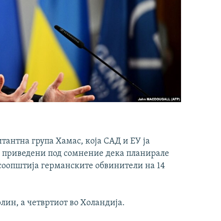
антна група Хамас, која САД и ЕУ ја
се приведени под сомнение дека планирале
 соопштија германските обвинители на 14
лин, а четвртиот во Холандија.