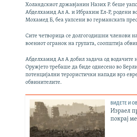
Холандскиот државјанин Назих Р. беше уапс
Абделхамид Ал А. и Ибрахим Ел-Р, родени в
Мохамед Б, беа уапсени во германската прес
Сите четворица се долгогодишни членови на
воениот огранок на групата, соопштија обви
Абделхамид Ал А добил задача од водачите н
Оружјето требаше да биде однесено во Берлин
потенцијални терористички напади врз евре
обвинителите.
ВИДЕТЕ И ОВ
Израел пр
покрај м