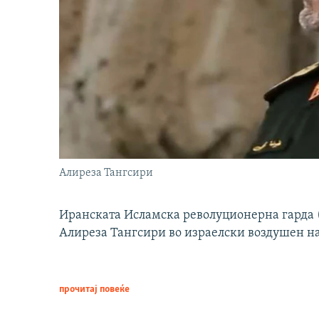
Алиреза Тангсири
Иранската Исламска револуционерна гарда (
Алиреза Тангсири во израелски воздушен н
прочитај повеќе