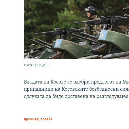
илустрација
Владата на Косово го одобри предлогот на М
припадници на Косовските безбедносни сили 
одлуката да биде доставена на разгледување
прочитај повеќе