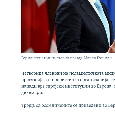
Германскиот министер за правда Марко Бушман
Четворица членови на исламистичката милит
прогласија за терористичка организација, 
напади врз еврејски институции во Европа,
декември.
Тројца од осомничените се приведени во Бер