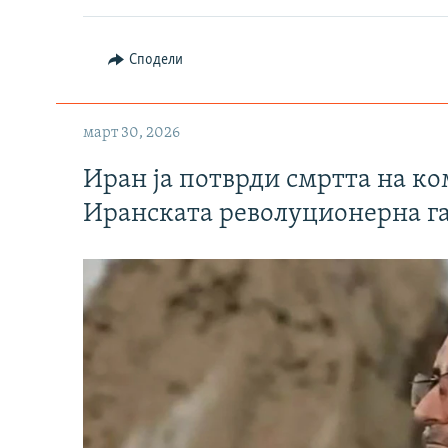
Сподели
март 30, 2026
Иран ја потврди смртта на к
Иранската револуционерна г