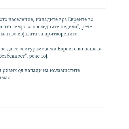
ото население, нападите врз Евреите во
шата земја во последните недели“, рече
ан во изјавата за притворените.
за да се осигураме дека Евреите во нашата
езбедност“, рече тој.
н ризик од напади на исламистите
амас.