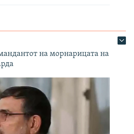
омандантот на морнарицата на
арда