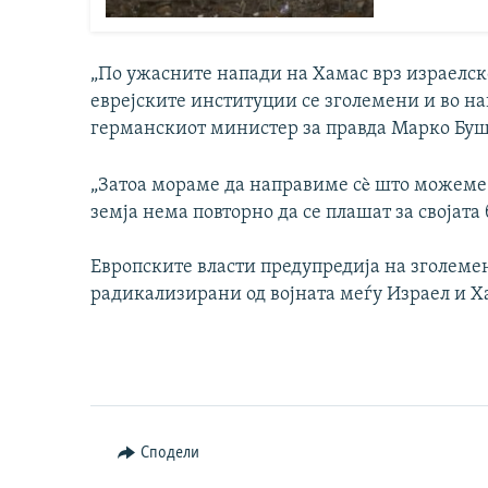
„По ужасните напади на Хамас врз израелск
еврејските институции се зголемени и во на
германскиот министер за правда Марко Бушм
„Затоа мораме да направиме сè што можеме 
земја нема повторно да се плашат за својата б
Европските власти предупредија на зголеме
радикализирани од војната меѓу Израел и Х
Сподели