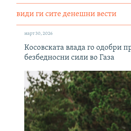
види ги сите денешни вести
март 30, 2026
Косовската влада го одобри п
безбедносни сили во Газа