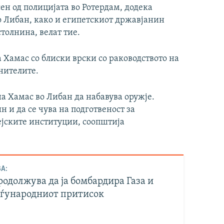
ен од полицијата во Ротердам, додека
о Либан, како и египетскиот државјанин
толнина, велат тие.
 Хамас со блиски врски со раководството на
нителите.
а Хамас во Либан да набавува оружје.
 и да се чува на подготвеност за
јските институции, соопштија
А:
одолжува да ја бомбардира Газа и
еѓународниот притисок