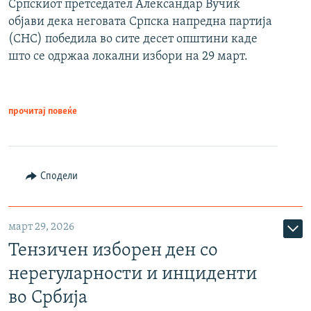
Српскиот претседател Александар Вучиќ
објави дека неговата Српска напредна партија
(СНС) победила во сите десет општини каде
што се одржаа локални избори на 29 март.
прочитај повеќе
Сподели
март 29, 2026
Тензичен изборен ден со
нерегуларности и инциденти
во Србија