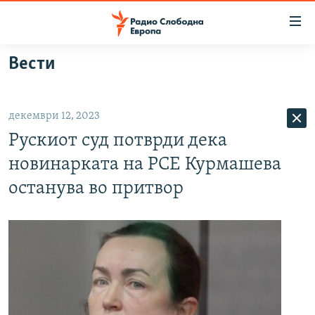
Достапни
линкови
Оди
Вести
на
МАКЕДОНИЈА
содржината
СВЕТ
Оди
декември 12, 2023
ВИЗУЕЛНО
на
Рускиот суд потврди дека
главната
ВЕСТИ
навигација
новинарката на РСЕ Курмашева
ШТО ТРЕБА ДА ЗНАЕТЕ
Премини
останува во притвор
на
ПРИЈАВИ СЕ ЗА ЊУЗЛЕТЕР
пребарување
ПОДКАСТ ЗОШТО?
СЛЕДЕТЕ НЕ