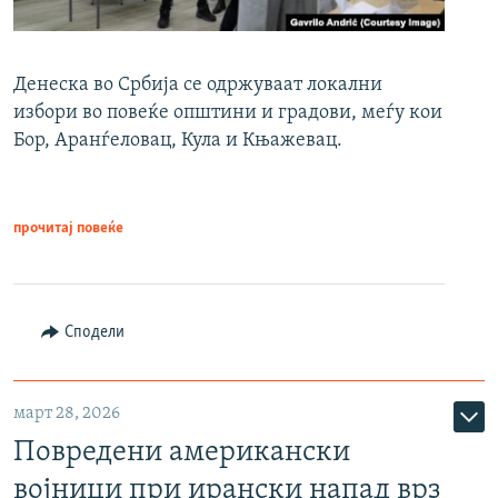
Денеска во Србија се одржуваат локални
избори во повеќе општини и градови, меѓу кои
Бор, Аранѓеловац, Кула и Књажевац.
прочитај повеќе
Сподели
март 28, 2026
Повредени американски
војници при ирански напад врз