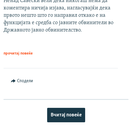
Ненад Савески вели дека никогаш нема да
коментира ничија изјава, нагласувајќи дека
првото нешто што го направил откако е на
функцијата е средба со јавните обвинители во
Државното јавно обвинителство.
прочитај повеќе
Сподели
Вчитај повеќе