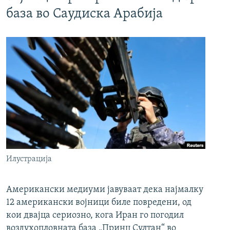
база во Саудиска Арабија
Илустрација
Американски медиуми јавуваат дека најмалку
12 американски војници биле повредени, од
кои двајца сериозно, кога Иран го погодил
воздухопловната база „Принц Султан“ во