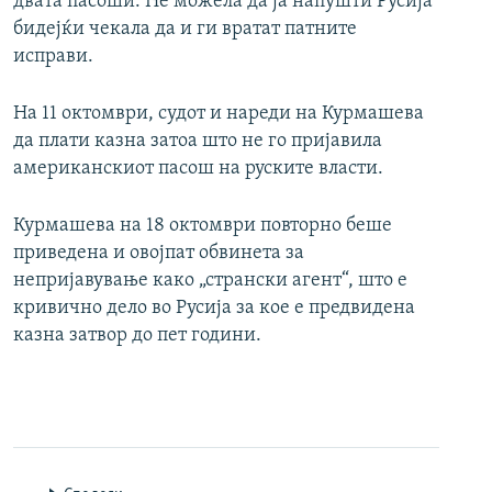
двата пасоши. Не можела да ја напушти Русија
бидејќи чекала да и ги вратат патните
исправи.
На 11 октомври, судот и нареди на Курмашева
да плати казна затоа што не го пријавила
американскиот пасош на руските власти.
Курмашева на 18 октомври повторно беше
приведена и овојпат обвинета за
непријавување како „странски агент“, што е
кривично дело во Русија за кое е предвидена
казна затвор до пет години.