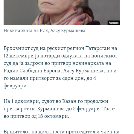
РСЕ веб страници
Новинарката на РСЕ, Алсу Курмашева
Врховниот суд на рускиот регион Татарстан на
12 декември ја потврди одлуката на понискиот
суд да ја задржи во притвор новинарката на
Радио Слободна Европа, Алсу Курмашева, но и
го намали притворот за еден ден, до 4
февруари.
На 1 декември, судот во Казан го продолжи
притворот на Курмашева до 5 февруари. Таа е
во притвор од 18 октомври.
Вршителот на должноста претседател и член на