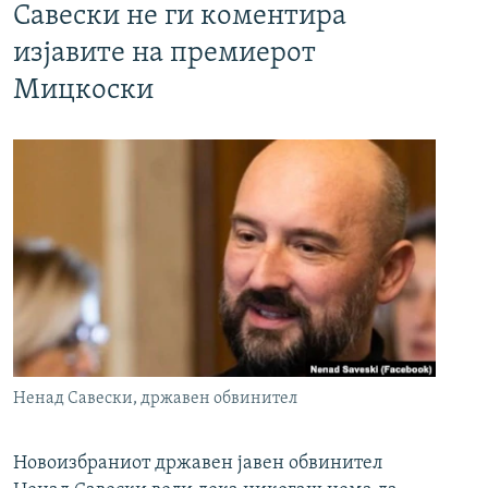
Савески не ги коментира
изјавите на премиерот
Мицкоски
Ненад Савески, државен обвинител
Новоизбраниот државен јавен обвинител