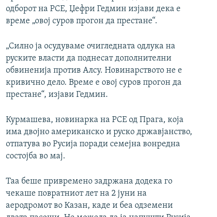
одборот на РСЕ, Џефри Гедмин изјави дека е
време „овој суров прогон да престане“.
„Силно ја осудуваме очигледната одлука на
руските власти да поднесат дополнителни
обвиненија против Алсу. Новинарството не е
кривично дело. Време е овој суров прогон да
престане“, изјави Гедмин.
Курмашева, новинарка на РСЕ од Прага, која
има двојно американско и руско државјанство,
отпатува во Русија поради семејна вонредна
состојба во мај.
Таа беше привремено задржана додека го
чекаше повратниот лет на 2 јуни на
аеродромот во Казан, каде и беа одземени