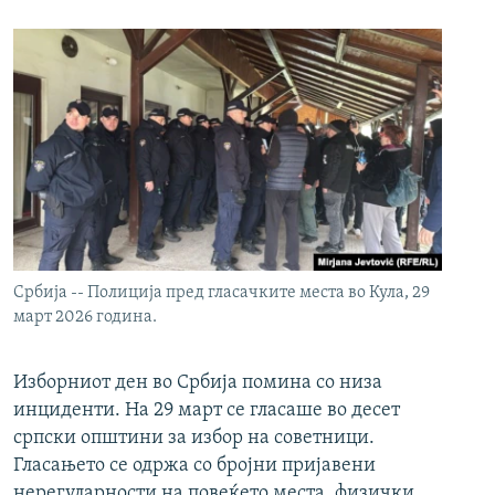
Србија -- Полиција пред гласачките места во Кула, 29
март 2026 година.
Изборниот ден во Србија помина со низа
инциденти. На 29 март се гласаше во десет
српски општини за избор на советници.
Гласањето се одржа со бројни пријавени
нерегуларности на повеќето места, физички