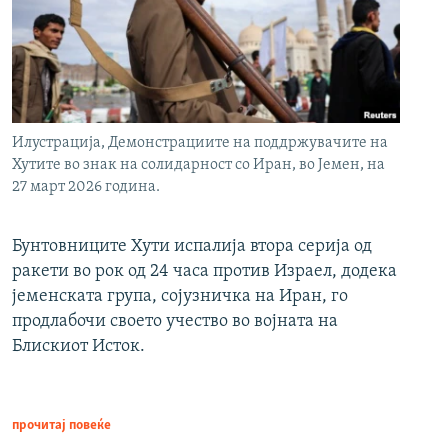
Илустрација, Демонстрациите на поддржувачите на
Хутите во знак на солидарност со Иран, во Јемен, на
27 март 2026 година.
Бунтовниците Хути испалија втора серија од
ракети во рок од 24 часа против Израел, додека
јеменската група, сојузничка на Иран, го
продлабочи своето учество во војната на
Блискиот Исток.
прочитај повеќе