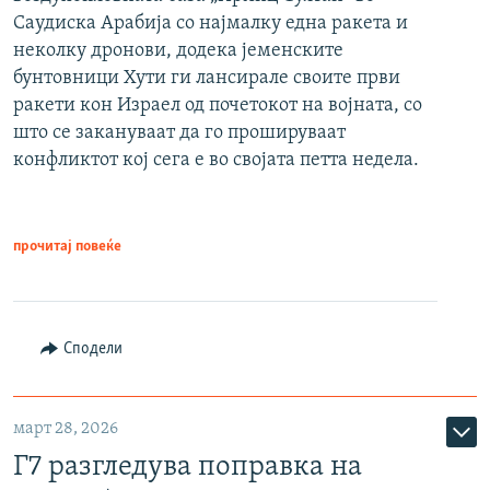
Саудиска Арабија со најмалку една ракета и
неколку дронови, додека јеменските
бунтовници Хути ги лансирале своите први
ракети кон Израел од почетокот на војната, со
што се закануваат да го прошируваат
конфликтот кој сега е во својата петта недела.
прочитај повеќе
Сподели
март 28, 2026
Г7 разгледува поправка на