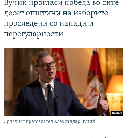
Вучиќ прогласи победа во сите
десет општини на изборите
проследени со напади и
нерегуларности
Српскиот претседател Александар Вучиќ