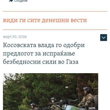
Сподели
види ги сите денешни вести
март 30, 2026
Косовската влада го одобри
предлогот за испраќање
безбедносни сили во Газа