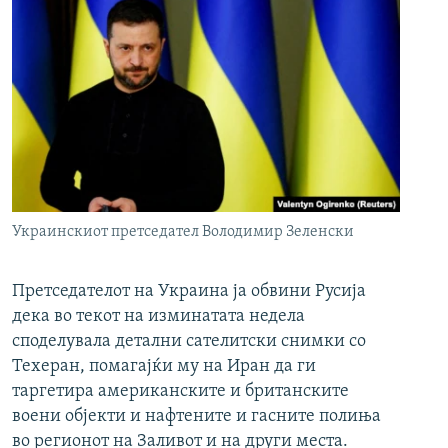
Украинскиот претседател Володимир Зеленски
Претседателот на Украина ја обвини Русија
дека во текот на изминатата недела
споделувала детални сателитски снимки со
Техеран, помагајќи му на Иран да ги
таргетира американските и британските
воени објекти и нафтените и гасните полиња
во регионот на Заливот и на други места.