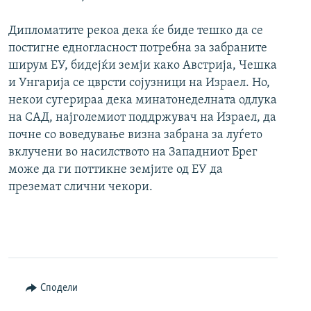
Дипломатите рекоа дека ќе биде тешко да се
постигне едногласност потребна за забраните
ширум ЕУ, бидејќи земји како Австрија, Чешка
и Унгарија се цврсти сојузници на Израел. Но,
некои сугерираа дека минатонеделната одлука
на САД, најголемиот поддржувач на Израел, да
почне со воведување визна забрана за луѓето
вклучени во насилството на Западниот Брег
може да ги поттикне земјите од ЕУ да
преземат слични чекори.
Сподели