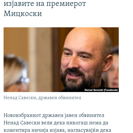
изјавите на премиерот
Мицкоски
Ненад Савески, државен обвинител
Новоизбраниот државен јавен обвинител
Ненад Савески вели дека никогаш нема да
коментира ничија изјава, нагласувајќи дека