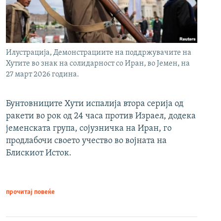
Илустрација, Демонстрациите на поддржувачите на
Хутите во знак на солидарност со Иран, во Јемен, на
27 март 2026 година.
Бунтовниците Хути испалија втора серија од
ракети во рок од 24 часа против Израел, додека
јеменската група, сојузничка на Иран, го
продлабочи своето учество во војната на
Блискиот Исток.
прочитај повеќе