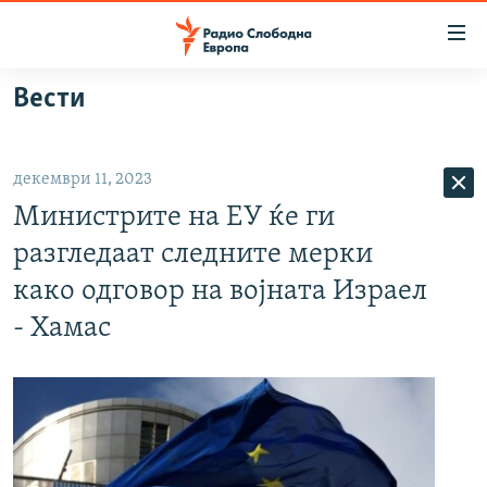
Достапни
линкови
Оди
Вести
на
МАКЕДОНИЈА
содржината
СВЕТ
Оди
декември 11, 2023
ВИЗУЕЛНО
на
Министрите на ЕУ ќе ги
главната
ВЕСТИ
навигација
разгледаат следните мерки
ШТО ТРЕБА ДА ЗНАЕТЕ
Премини
како одговор на војната Израел
на
ПРИЈАВИ СЕ ЗА ЊУЗЛЕТЕР
- Хамас
пребарување
ПОДКАСТ ЗОШТО?
СЛЕДЕТЕ НЕ