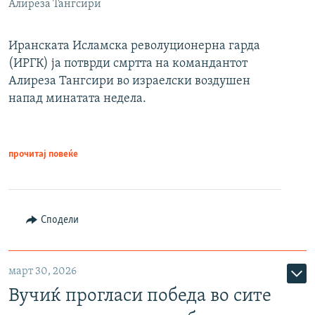
Алиреза Тангсири
Иранската Исламска револуционерна гарда
(ИРГК) ја потврди смртта на командантот
Алиреза Тангсири во израелски воздушен
напад минатата недела.
прочитај повеќе
Сподели
март 30, 2026
Вучиќ прогласи победа во сите