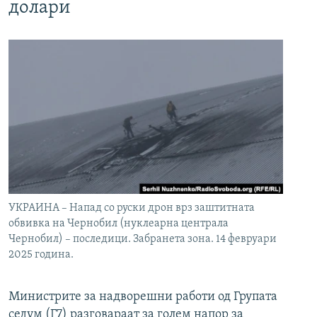
долари
УКРАИНА – Напад со руски дрон врз заштитната
обвивка на Чернобил (нуклеарна централа
Чернобил) – последици. Забранета зона. 14 февруари
2025 година.
Министрите за надворешни работи од Групата
седум (Г7) разговараат за голем напор за