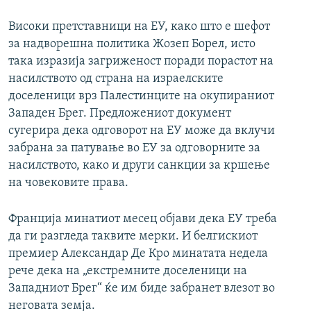
Високи претставници на ЕУ, како што е шефот
за надворешна политика Жозеп Борел, исто
така изразија загриженост поради порастот на
насилството од страна на израелските
доселеници врз Палестинците на окупираниот
Западен Брег. Предложениот документ
сугерира дека одговорот на ЕУ може да вклучи
забрана за патување во ЕУ за одговорните за
насилството, како и други санкции за кршење
на човековите права.
Франција минатиот месец објави дека ЕУ треба
да ги разгледа таквите мерки. И белгискиот
премиер Александар Де Кро минатата недела
рече дека на „екстремните доселеници на
Западниот Брег“ ќе им биде забранет влезот во
неговата земја.