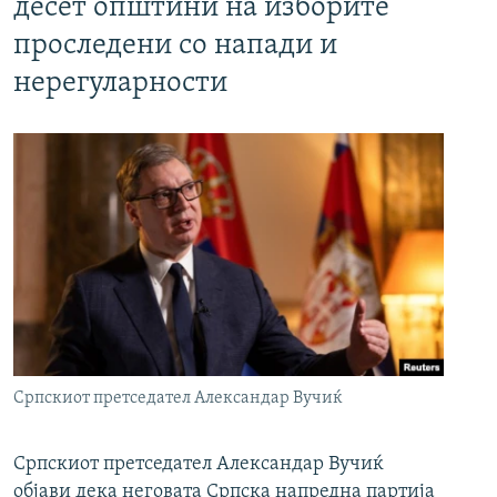
десет општини на изборите
проследени со напади и
нерегуларности
Српскиот претседател Александар Вучиќ
Српскиот претседател Александар Вучиќ
објави дека неговата Српска напредна партија