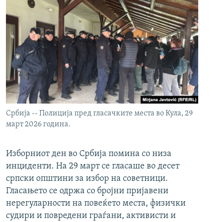
Србија -- Полиција пред гласачките места во Кула, 29
март 2026 година.
Изборниот ден во Србија помина со низа
инциденти. На 29 март се гласаше во десет
српски општини за избор на советници.
Гласањето се одржа со бројни пријавени
нерегуларности на повеќето места, физички
судири и повредени граѓани, активисти и