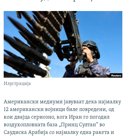
Илустрација
Американски медиуми јавуваат дека најмалку
12 американски војници биле повредени, од
кои двајца сериозно, кога Иран го погодил
воздухопловната база „Принц Султан“ во
Саудиска Арабија со најмалку една ракета и