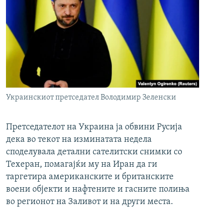
Украинскиот претседател Володимир Зеленски
Претседателот на Украина ја обвини Русија
дека во текот на изминатата недела
споделувала детални сателитски снимки со
Техеран, помагајќи му на Иран да ги
таргетира американските и британските
воени објекти и нафтените и гасните полиња
во регионот на Заливот и на други места.