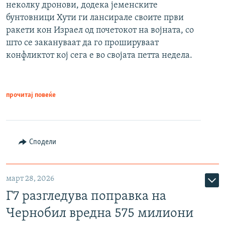
неколку дронови, додека јеменските
бунтовници Хути ги лансирале своите први
ракети кон Израел од почетокот на војната, со
што се закануваат да го прошируваат
конфликтот кој сега е во својата петта недела.
прочитај повеќе
Сподели
март 28, 2026
Г7 разгледува поправка на
Чернобил вредна 575 милиони