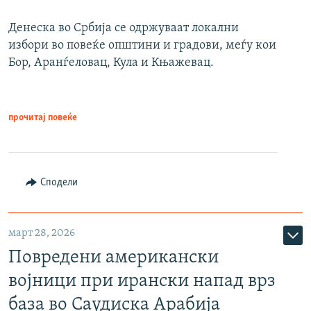
Денеска во Србија се одржуваат локални
избори во повеќе општини и градови, меѓу кои
Бор, Аранѓеловац, Кула и Књажевац.
прочитај повеќе
Сподели
март 28, 2026
Повредени американски
војници при ирански напад врз
база во Саудиска Арабија