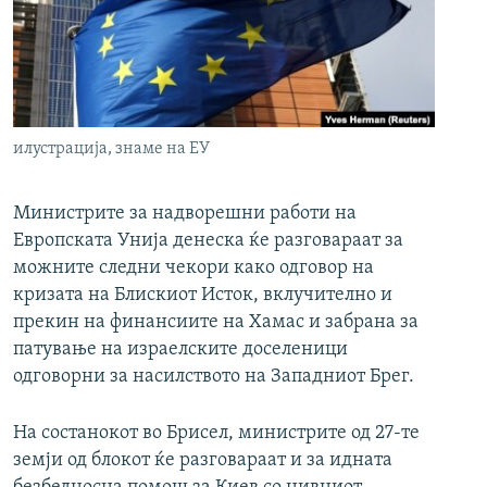
РСЕ веб страници
илустрација, знаме на ЕУ
Министрите за надворешни работи на
Европската Унија денеска ќе разговараат за
можните следни чекори како одговор на
кризата на Блискиот Исток, вклучително и
прекин на финансиите на Хамас и забрана за
патување на израелските доселеници
одговорни за насилството на Западниот Брег.
На состанокот во Брисел, министрите од 27-те
земји од блокот ќе разговараат и за идната