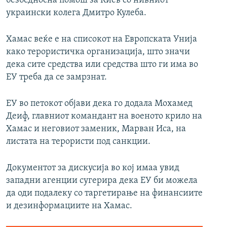
безбедносна помош за Киев со нивниот
украински колега Дмитро Кулеба.
Хамас веќе е на списокот на Европската Унија
како терористичка организација, што значи
дека сите средства или средства што ги има во
ЕУ треба да се замрзнат.
ЕУ во петокот објави дека го додала Мохамед
Деиф, главниот командант на военото крило на
Хамас и неговиот заменик, Марван Иса, на
листата на терористи под санкции.
Документот за дискусија во кој имаа увид
западни агенции сугерира дека ЕУ би можела
да оди подалеку со таргетирање на финансиите
и дезинформациите на Хамас.