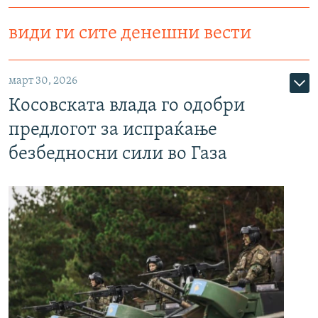
види ги сите денешни вести
март 30, 2026
Косовската влада го одобри
предлогот за испраќање
безбедносни сили во Газа