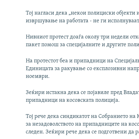
Тој нагласи дека „некои полициски објекти и
извршување на работата - не ги исполнуваат
Нивниот протест доаѓа околу три недели отк
пакет помош за специјалните и другите пол
На протестот беа и припадници на Специјал
Единицата за ракување со експлозивни напра
ноември.
Зеќири истакна дека се појавиле пред Владат
припадници на косовската полиција.
Тој рече дека синдикатот на Собранието на К
за незадоволството на припадниците на косов
следен. Зеќири рече дека се подготвени да р