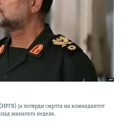
ИРГК) ја потврди смртта на командантот
апад минатата недела.