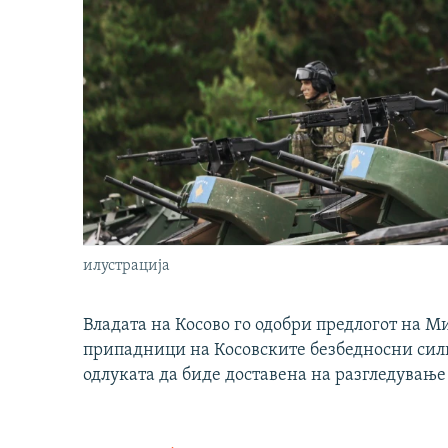
илустрација
Владата на Косово го одобри предлогот на М
припадници на Косовските безбедносни сили 
одлуката да биде доставена на разгледување