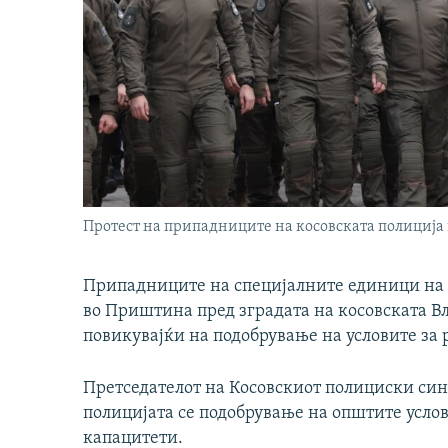
Протест на припадниците на косовската полиција
Припадниците на специјалните единици на к
во Приштина пред зградата на косовската Вла
повикувајќи на подобрување на условите за 
Претседателот на Косовскиот полициски син
полицијата се подобрување на општите услови
капацитети.