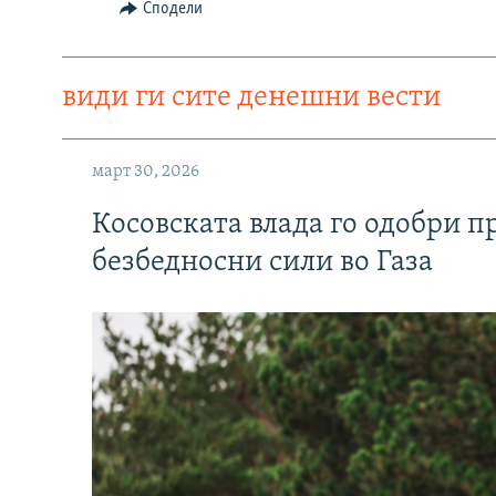
Сподели
види ги сите денешни вести
март 30, 2026
Косовската влада го одобри п
безбедносни сили во Газа