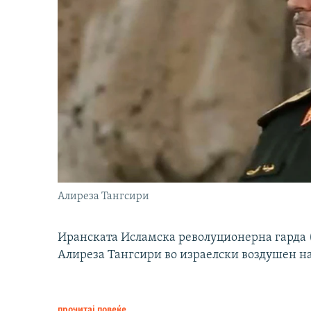
Алиреза Тангсири
Иранската Исламска револуционерна гарда (
Алиреза Тангсири во израелски воздушен н
прочитај повеќе