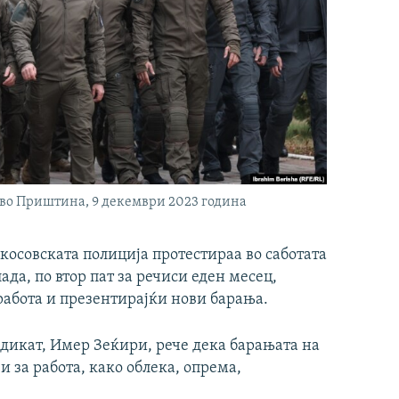
 во Приштина, 9 декември 2023 година
осовската полиција протестираа во саботата
да, по втор пат за речиси еден месец,
работа и презентирајќи нови барања.
дикат, Имер Зеќири, рече дека барањата на
 за работа, како облека, опрема,