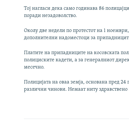
Тој нагласи дека само годинава 86 полицајц
поради незадоволство.
Околу две недели по протестот на 1 ноември,
дополнителни надоместоци за припадниците
Платите на припадниците на косовската поли
полициските кадети, а за генералниот дирек
месечно.
Полицијата на оваа земја, основана пред 24
различни чинови. Немаат ниту здравствено