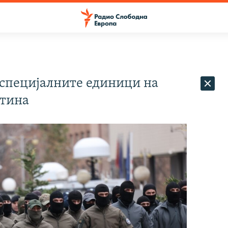
 специјалните единици на
штина