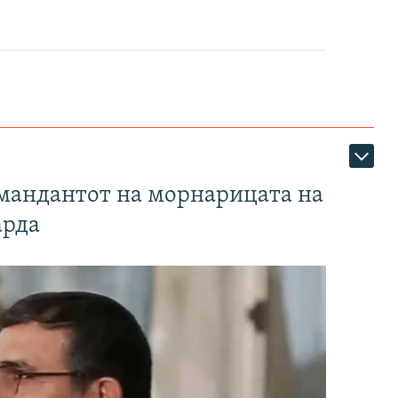
омандантот на морнарицата на
арда