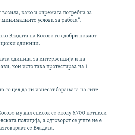
 возила, како и опремата потребна за
 минималните услови за работа“.
ако Владата на Косово го одобри новиот
ициски единици.
ната единица за интервенција и на
ви, кои исто така протестираа на 1
а со цел да ги изнесат барањата на сите
осово му дал список со околу 5.700 потписи
ската полиција, а одговорот се уште не е
азговараат со Владата.