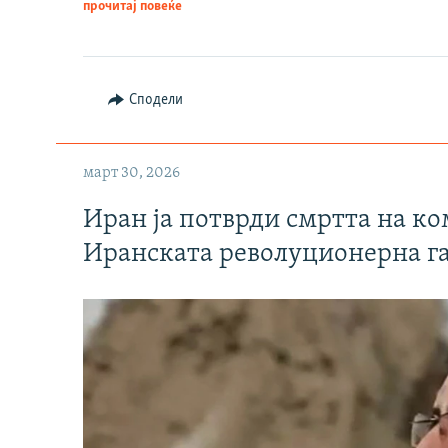
прочитај повеќе
Сподели
март 30, 2026
Иран ја потврди смртта на к
Иранската револуционерна г