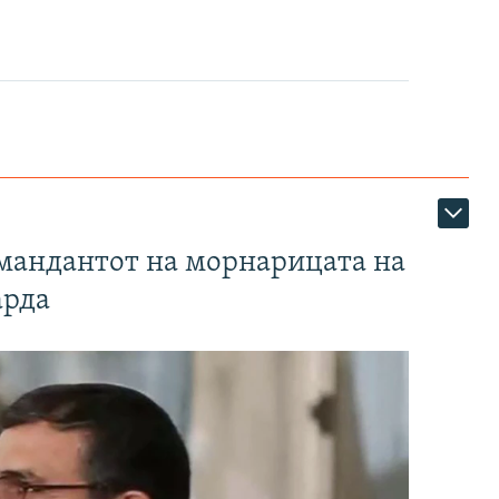
омандантот на морнарицата на
арда