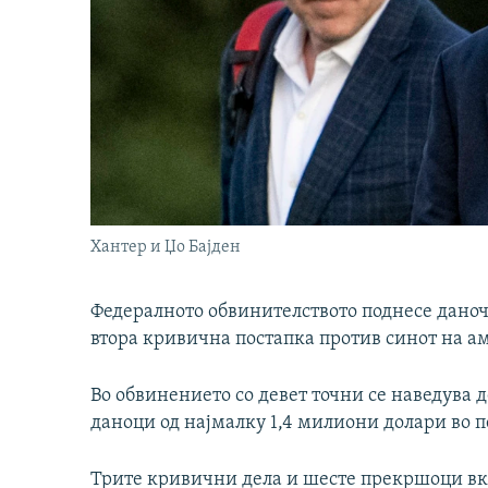
Хантер и Џо Бајден
Федералното обвинителството поднесе даноч
втора кривична постапка против синот на а
Во обвинението со девет точни се наведува 
даноци од најмалку 1,4 милиони долари во пе
Трите кривични дела и шесте прекршоци вк