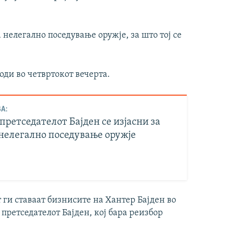
 нелегално поседување оружје, за што тој се
ди во четвртокот вечерта.
А:
претседателот Бајден се изјасни за
 нелегално поседување оружје
 ги ставаат бизнисите на Хантер Бајден во
претседателот Бајден, кој бара реизбор