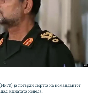
ИРГК) ја потврди смртта на командантот
апад минатата недела.