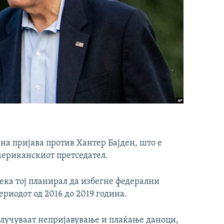
на пријава против Хантер Бајден, што е
мериканскиот претседател.
дека тој планирал да избегне федерални
риодот од 2016 до 2019 година.
лучуваат непријавување и плаќање даноци,