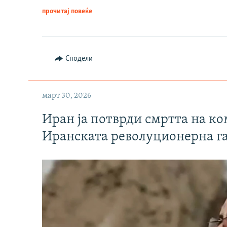
прочитај повеќе
Сподели
март 30, 2026
Иран ја потврди смртта на к
Иранската револуционерна г