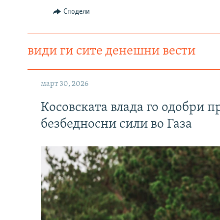
Сподели
види ги сите денешни вести
март 30, 2026
Косовската влада го одобри п
безбедносни сили во Газа