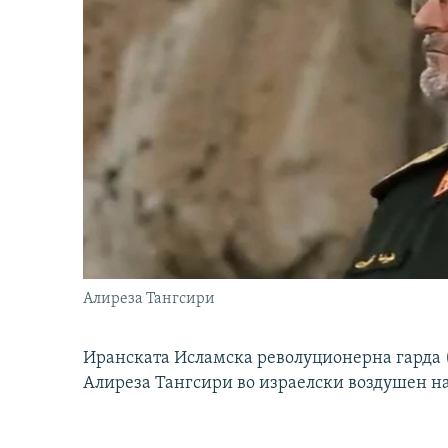
Алиреза Тангсири
Иранската Исламска револуционерна гарда (
Алиреза Тангсири во израелски воздушен н