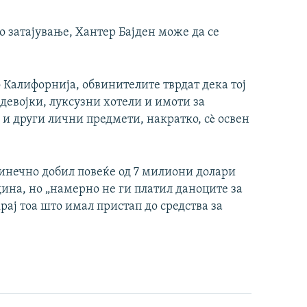
о затајување, Хантер Бајден може да се
 Калифорнија, обвинителите тврдат дека тој
девојки, луксузни хотели и имоти за
и други лични предмети, накратко, сè освен
динечно добил повеќе од 7 милиони долари
дина, но „намерно не ги платил даноците за
крај тоа што имал пристап до средства за