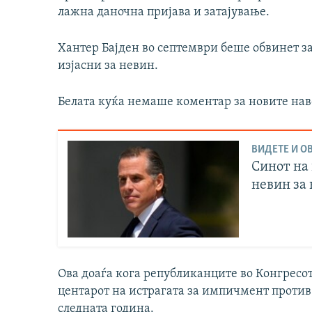
лажна даночна пријава и затајување.
Хантер Бајден во септември беше обвинет за
изјасни за невин.
Белата куќа немаше коментар за новите наво
ВИДЕТЕ И ОВ
Синот на 
невин за
Ова доаѓа кога републиканците во Конгресот
центарот на истрагата за импичмент против 
следната година.