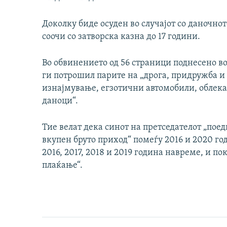
Доколку биде осуден во случајот со даночнот
соочи со затворска казна до 17 години.
Во обвинението од 56 страници поднесено во
ги потрошил парите на „дрога, придружба и 
изнајмување, егзотични автомобили, облека 
даноци“.
Тие велат дека синот на претседателот „пое
вкупен бруто приход“ помеѓу 2016 и 2020 го
2016, 2017, 2018 и 2019 година навреме, и по
плаќање“.