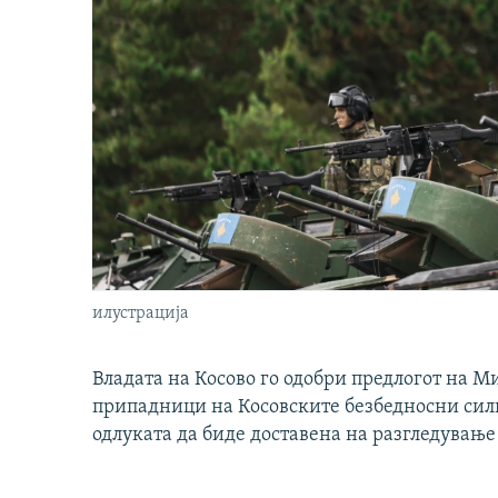
илустрација
Владата на Косово го одобри предлогот на М
припадници на Косовските безбедносни сили 
одлуката да биде доставена на разгледување