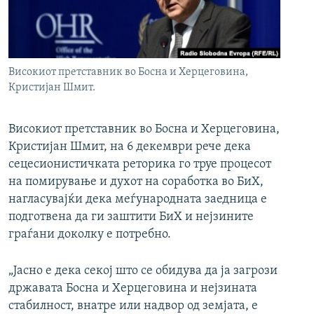
РСЕ веб страници
Високиот претставник во Босна и Херцеговина,
Кристијан Шмит.
Високиот претставник во Босна и Херцеговина,
Кристијан Шмит, на 6 декември рече дека
сецесионистичката реторика го труе процесот
на помирување и духот на соработка во БиХ,
нагласувајќи дека меѓународната заедница е
подготвена да ги заштити БиХ и нејзините
граѓани доколку е потребно.
„Јасно е дека секој што се обидува да ја загрози
државата Босна и Херцеговина и нејзината
стабилност, внатре или надвор од земјата, е