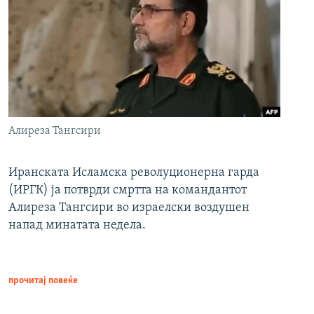
Алиреза Тангсири
Иранската Исламска револуционерна гарда
(ИРГК) ја потврди смртта на командантот
Алиреза Тангсири во израелски воздушен
напад минатата недела.
прочитај повеќе