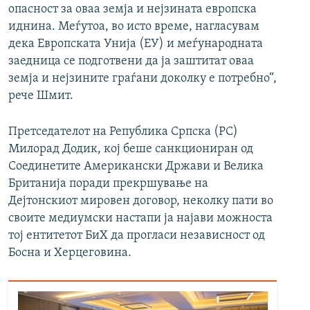
опасност за оваа земја и нејзината европска
иднина. Меѓутоа, во исто време, нагласувам
дека Европската Унија (ЕУ) и меѓународната
заедница се подготвени да ја заштитат оваа
земја и нејзините граѓани доколку е потребно“,
рече Шмит.
Претседателот на Република Српска (РС)
Милорад Додик, кој беше санкциониран од
Соединетите Американски Држави и Велика
Британија поради прекршување на
Дејтонскиот мировен договор, неколку пати во
своите медиумски настапи ја најави можноста
тој ентитетот БиХ да прогласи независност од
Босна и Херцеговина.