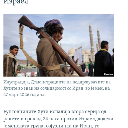
Израел
Илустрација, Демонстрациите на поддржувачите на
Хутите во знак на солидарност со Иран, во Јемен, на
27 март 2026 година.
Бунтовниците Хути испалија втора серија од
ракети во рок од 24 часа против Израел, додека
јеменската група, сојузничка на Иран, го