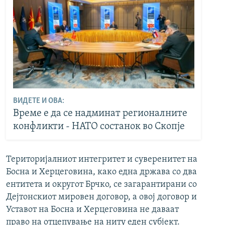
ВИДЕТЕ И ОВА:
Време е да се надминат регионалните
конфликти - НАТО состанок во Скопје
Територијалниот интегритет и суверенитет на
Босна и Херцеговина, како една држава со два
ентитета и округот Брчко, се загарантирани со
Дејтонскиот мировен договор, а овој договор и
Уставот на Босна и Херцеговина не даваат
право на отцепување на ниту еден субјект.