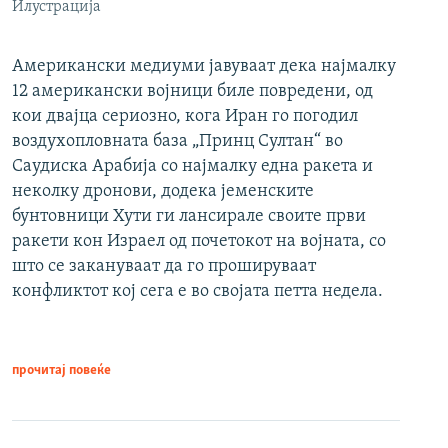
Илустрација
Американски медиуми јавуваат дека најмалку
12 американски војници биле повредени, од
кои двајца сериозно, кога Иран го погодил
воздухопловната база „Принц Султан“ во
Саудиска Арабија со најмалку една ракета и
неколку дронови, додека јеменските
бунтовници Хути ги лансирале своите први
ракети кон Израел од почетокот на војната, со
што се закануваат да го прошируваат
конфликтот кој сега е во својата петта недела.
прочитај повеќе