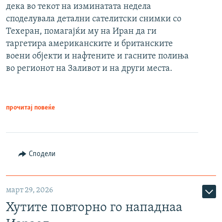
дека во текот на изминатата недела
споделувала детални сателитски снимки со
Техеран, помагајќи му на Иран да ги
таргетира американските и британските
воени објекти и нафтените и гасните полиња
во регионот на Заливот и на други места.
прочитај повеќе
Сподели
март 29, 2026
Хутите повторно го нападнаа