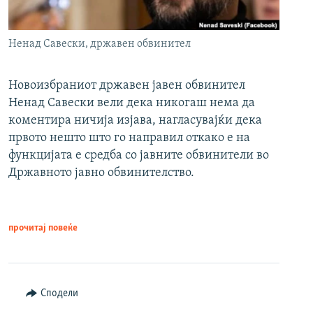
Ненад Савески, државен обвинител
Новоизбраниот државен јавен обвинител
Ненад Савески вели дека никогаш нема да
коментира ничија изјава, нагласувајќи дека
првото нешто што го направил откако е на
функцијата е средба со јавните обвинители во
Државното јавно обвинителство.
прочитај повеќе
Сподели