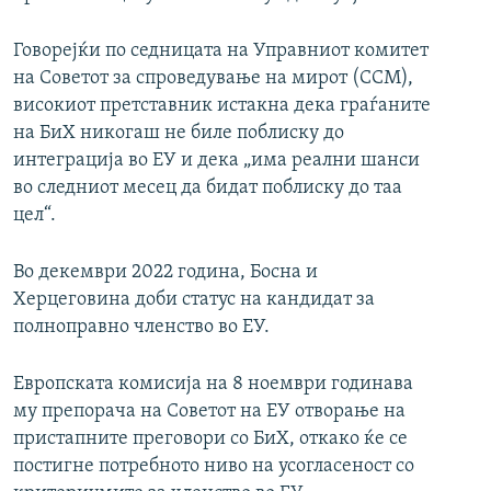
Говорејќи по седницата на Управниот комитет
на Советот за спроведување на мирот (ССМ),
високиот претставник истакна дека граѓаните
на БиХ никогаш не биле поблиску до
интеграција во ЕУ и дека „има реални шанси
во следниот месец да бидат поблиску до таа
цел“.
Во декември 2022 година, Босна и
Херцеговина доби статус на кандидат за
полноправно членство во ЕУ.
Европската комисија на 8 ноември годинава
му препорача на Советот на ЕУ отворање на
пристапните преговори со БиХ, откако ќе се
постигне потребното ниво на усогласеност со