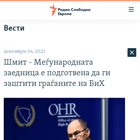
Достапни
линкови
Оди
Вести
на
МАКЕДОНИЈА
содржината
СВЕТ
Оди
декември 06, 2023
ВИЗУЕЛНО
на
Шмит - Меѓународната
главната
ВЕСТИ
навигација
заедница е подготвена да ги
ШТО ТРЕБА ДА ЗНАЕТЕ
Премини
заштити граѓаните на БиХ
на
ПРИЈАВИ СЕ ЗА ЊУЗЛЕТЕР
пребарување
ПОДКАСТ ЗОШТО?
СЛЕДЕТЕ НЕ