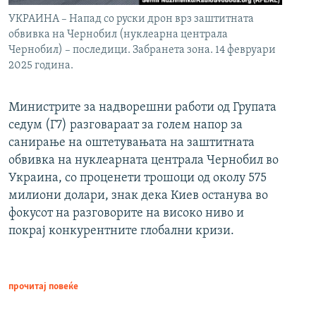
УКРАИНА – Напад со руски дрон врз заштитната
обвивка на Чернобил (нуклеарна централа
Чернобил) – последици. Забранета зона. 14 февруари
2025 година.
Министрите за надворешни работи од Групата
седум (Г7) разговараат за голем напор за
санирање на оштетувањата на заштитната
обвивка на нуклеарната централа Чернобил во
Украина, со проценети трошоци од околу 575
милиони долари, знак дека Киев останува во
фокусот на разговорите на високо ниво и
покрај конкурентните глобални кризи.
прочитај повеќе