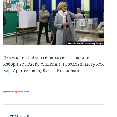
Денеска во Србија се одржуваат локални
избори во повеќе општини и градови, меѓу кои
Бор, Аранѓеловац, Кула и Књажевац.
прочитај повеќе
Сподели