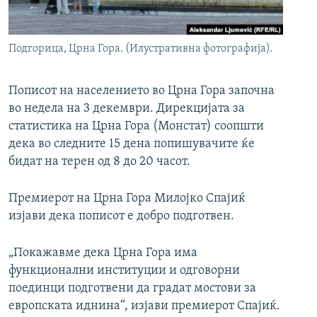
РСЕ веб страници
Подгорица, Црна Гора. (Илустративна фотографија).
Пописот на населението во Црна Гора започна
во недела на 3 декември. Дирекцијата за
статистика на Црна Гора (Монстат) соопшти
дека во следните 15 дена попишувачите ќе
бидат на терен од 8 до 20 часот.
Премиерот на Црна Гора Милојко Спајиќ
изјави дека пописот е добро подготвен.
„Покажавме дека Црна Гора има
функционални институции и одговорни
поединци подготвени да градат мостови за
европската иднина“, изјави премиерот Спајиќ.