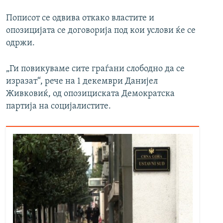
Пописот се одвива откако властите и
опозицијата се договорија под кои услови ќе се
одржи.
„Ги повикуваме сите граѓани слободно да се
изразат“, рече на 1 декември Данијел
Живковиќ, од опозициската Демократска
партија на социјалистите.