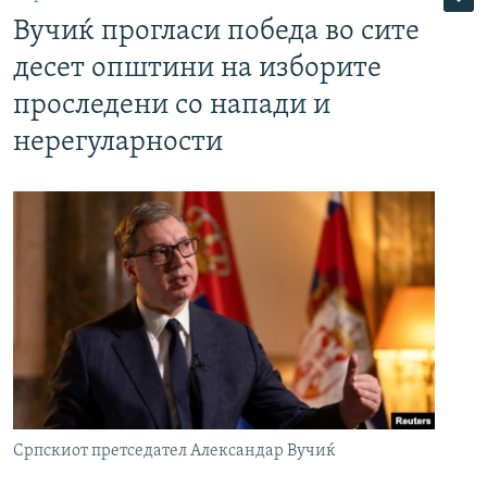
Вучиќ прогласи победа во сите
десет општини на изборите
проследени со напади и
нерегуларности
Српскиот претседател Александар Вучиќ