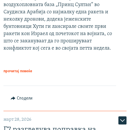
воздухопловната база „Принц Султан“ во
Саудиска Арабија со најмалку една ракета и
неколку дронови, додека јеменските
бунтовници Хути ги лансирале своите први
ракети кон Израел од почетокот на војната, со
што се закануваат да го прошируваат
конфликтот кој сега е во својата петта недела.
прочитај повеќе
Сподели
март 28, 2026
Г7 разгледува поправка на