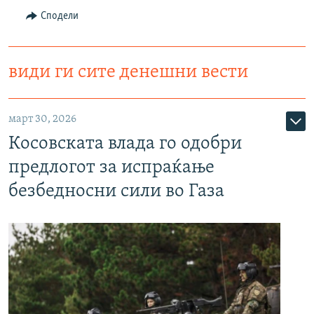
Сподели
види ги сите денешни вести
март 30, 2026
Косовската влада го одобри
предлогот за испраќање
безбедносни сили во Газа