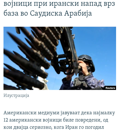
војници при ирански напад врз
база во Саудиска Арабија
Илустрација
Американски медиуми јавуваат дека најмалку
12 американски војници биле повредени, од
кои двајца сериозно, кога Иран го погодил