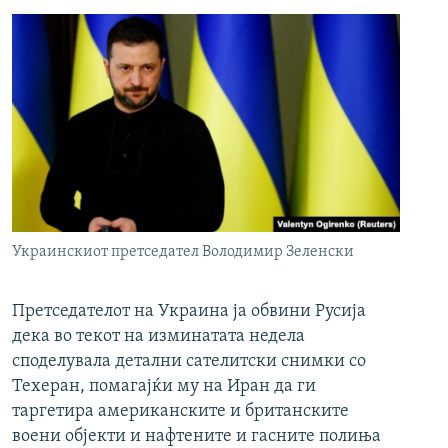
Украинскиот претседател Володимир Зеленски
Претседателот на Украина ја обвини Русија
дека во текот на изминатата недела
споделувала детални сателитски снимки со
Техеран, помагајќи му на Иран да ги
таргетира американските и британските
воени објекти и нафтените и гасните полиња