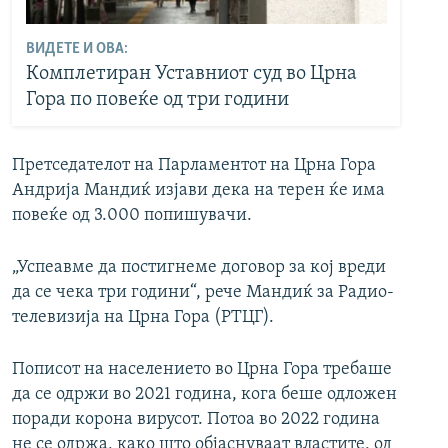
ВИДЕТЕ И ОВА:
Комплетиран Уставниот суд во Црна
Гора по повеќе од три години
Претседателот на Парламентот на Црна Гора
Андрија Мандиќ изјави дека на терен ќе има
повеќе од 3.000 попишувачи.
„Успеавме да постигнеме договор за кој вреди
да се чека три години“, рече Мандиќ за Радио-
телевизија на Црна Гора (РТЦГ).
Пописот на населението во Црна Гора требаше
да се одржи во 2021 година, кога беше одложен
поради корона вирусот. Потоа во 2022 година
не се одржа, како што објаснуваат властите, од