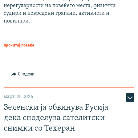
нерегуларности на повеќето места, физички
судири и повредени граѓани, активисти и
новинари.
прочитај повеќе
Сподели
март 29, 2026
Зеленски ја обвинува Русија
дека споделува сателитски
снимки со Техеран