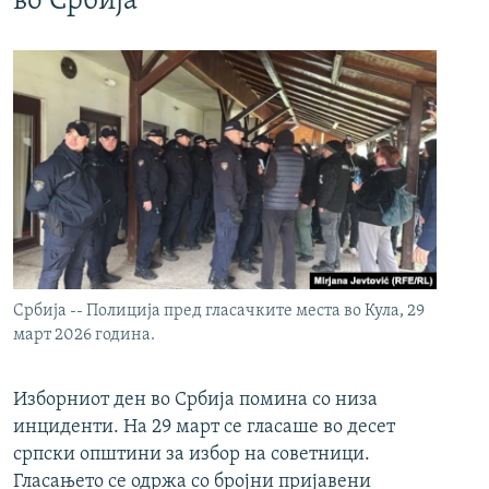
во Србија
Србија -- Полиција пред гласачките места во Кула, 29
март 2026 година.
Изборниот ден во Србија помина со низа
инциденти. На 29 март се гласаше во десет
српски општини за избор на советници.
Гласањето се одржа со бројни пријавени