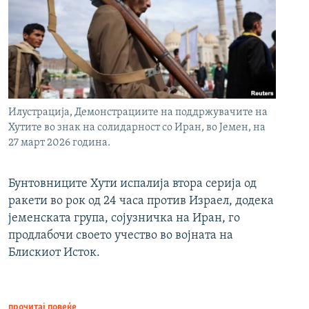
Илустрација, Демонстрациите на поддржувачите на
Хутите во знак на солидарност со Иран, во Јемен, на
27 март 2026 година.
Бунтовниците Хути испалија втора серија од
ракети во рок од 24 часа против Израел, додека
јеменската група, сојузничка на Иран, го
продлабочи своето учество во војната на
Блискиот Исток.
прочитај повеќе