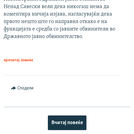
Ненад Савески вели дека никогаш нема да
коментира ничија изјава, нагласувајќи дека
првото нешто што го направил откако е на
функцијата е средба со јавните обвинители во
Државното јавно обвинителство.
прочитај повеќе
Сподели
Вчитај повеќе