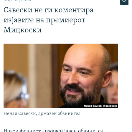
март 27, 2026
Савески не ги коментира
изјавите на премиерот
Мицкоски
Ненад Савески, државен обвинител
Новоизбраниот државен јавен обвинител