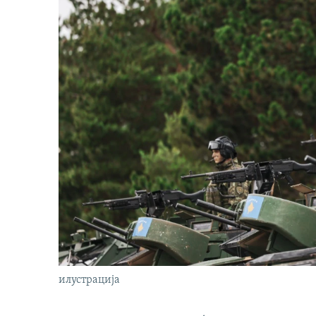
илустрација