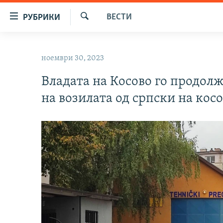
Достапни
ВЕСТИ
РУБРИКИ
линкови
Барај
Оди
МАКЕДОНИЈА
на
ноември 30, 2023
СВЕТ
содржината
Оди
Владата на Косово го продолж
ВИЗУЕЛНО
на
на возилата од српски на кос
ВЕСТИ
главната
навигација
ШТО ТРЕБА ДА ЗНАЕТЕ
Премини
ПРИЈАВИ СЕ ЗА ЊУЗЛЕТЕР
на
пребарување
ПОДКАСТ ЗОШТО?