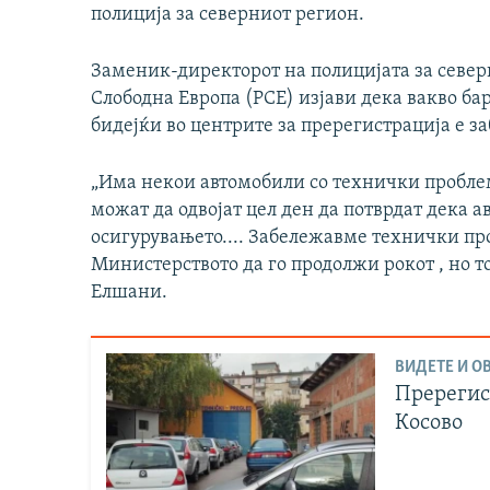
полиција за северниот регион.
Заменик-директорот на полицијата за север
Слободна Европа (РСЕ) изјави дека вакво ба
бидејќи во центрите за пререгистрација е з
„Има некои автомобили со технички пробле
можат да одвојат цел ден да потврдат дека а
осигурувањето.... Забележавме технички пр
Министерството да го продолжи рокот , но то
Елшани.
ВИДЕТЕ И ОВ
Пререгис
Косово