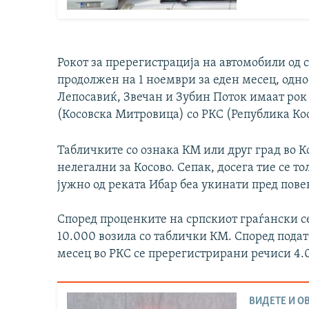
Рокот за пререгистрација на автомобили од 
продолжен на 1 ноември за еден месец, одн
Лепосавиќ, Звечан и Зубин Поток имаат рок
(Косовска Митровица) со РКС (Република Кос
Табличките со ознака КМ или друг град во К
нелегални за Косово. Сепак, досега тие се то
јужно од реката Ибар беа укинати пред пове
Според проценките на српскиот граѓански с
10.000 возила со таблички КМ. Според подат
месец во РКС се пререгистрирани речиси 4.
ВИДЕТЕ И ОВ