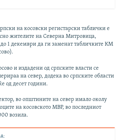
српски на косовски регистарски таблички е
осно жителите на Северна Митровица,
 до 1 декември да ги заменат табличките КМ
ово).
осово и издадени од српските власти се
лерираа на север, додека во српските области
ќе од десет години.
ектор, во општините на север имало околу
оците на косовското МВР, во последниот
000 возила.
А: