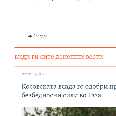
Сподели
види ги сите денешни вести
март 30, 2026
Косовската влада го одобри п
безбедносни сили во Газа