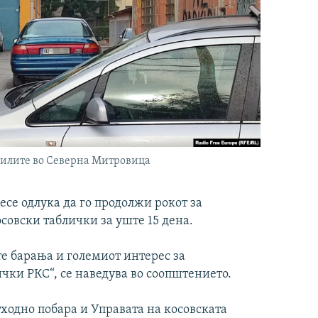
обилите во Северна Митровица
есе одлука да го продолжи рокот за
осовски таблички за уште 15 дена.
те барања и големиот интерес за
ички РКС“, се наведува во соопштението.
ходно побара и Управата на косовската