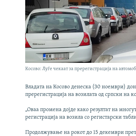
Косово: Луѓе чекаат за пререгистрација на автом
Владата на Косово денеска (30 ноември) дон
пререгистрација на возилата од српски на к
„Оваа промена дојде како резултат на многу
регистрација на возила со регистарски табл
Продолжување на рокот до 15 декември прет