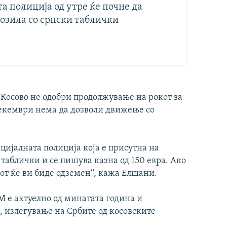
а полиција од утре ќе почне да
возила со српски таблички
Косово не одобри продолжување на рокот за
 декември нема да дозволи движење со
цијалната полиција која е присутна на
 таблички и се пишува казна од 150 евра. Ако
от ќе ви биде одземен“, кажа Елшани.
 е актуелно од минатата година и
, излегување на Србите од косовските