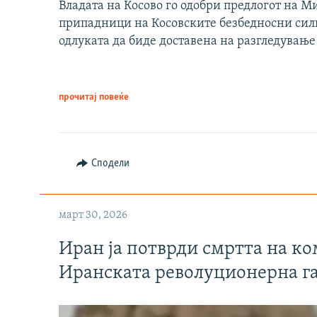
Владата на Косово го одобри предлогот на М
припадници на Косовските безбедносни сили 
одлуката да биде доставена на разгледување
прочитај повеќе
Сподели
март 30, 2026
Иран ја потврди смртта на к
Иранската револуционерна г