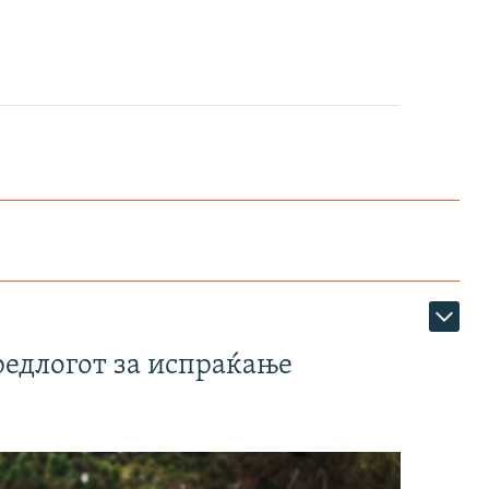
редлогот за испраќање