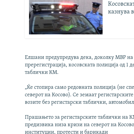
Косовскат
казнува 
Елшани предупредува дека, доколку МВР на 
пререгистрација, косовската полиција од 1
таблички КМ.
„Ќе стопира само редовната полиција (не спе
северот на Косово). Се земаат регистарските
возите без регистарски таблички, автомобил
Прашањето за регистарските таблички на КМ
предизвика низа кризи на северот на Косово
институции, протести и барикади