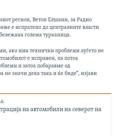
ниот регион, Ветон Елшани, за Радио
рање е испратено до централните власти
абележана голема турканица.
ми, ако има технички проблеми луѓето не
втомобилот е исправен, па потоа
облеми и затоа побаравме од
а не значи дека така и ќе биде“, изјави
А:
трација на автомобили на северот на