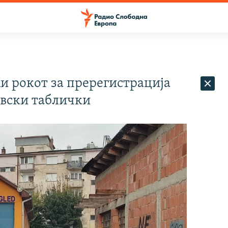
и рокот за пререгистрација
овски таблички