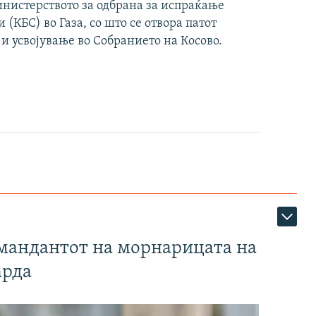
инистерството за одбрана за испраќање
(КБС) во Газа, со што се отвора патот
 и усвојување во Собранието на Косово.
омандантот на морнарицата на
арда