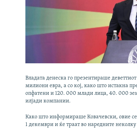
Владата денеска го презентираше деветтиот
милиони евра, а со кој, како што истакна п
опфатени и 120. 000 млади лица, 40. 000 зе
илјади компании.
Како што информираше Ковачевски, овие сет
1 декември и ќе траат во наредните неколку