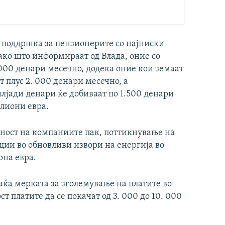
и поддршка за пензионерите со најниски
ако што информираат од Влада, оние со
.000 денари месечно, додека оние кои земаат
т плус 2. 000 денари месечно, а
 илјади денари ќе добиваат по 1.500 денари
илиони евра.
дност на компаниите пак, поттикнување на
ии во обновливи извори на енергија во
она евра.
раќа мерката за зголемување на платите во
т платите да се покачат од 3. 000 до 10. 000