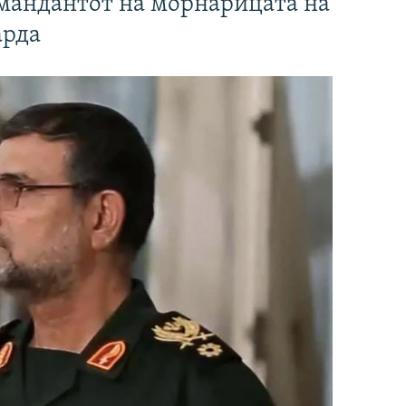
омандантот на морнарицата на
арда