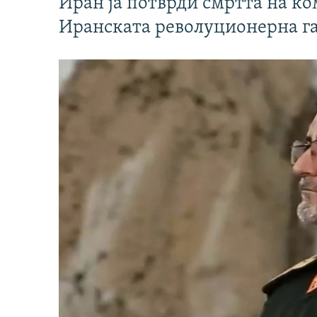
Иран ја потврди смртта на к
Иранската револуционерна г