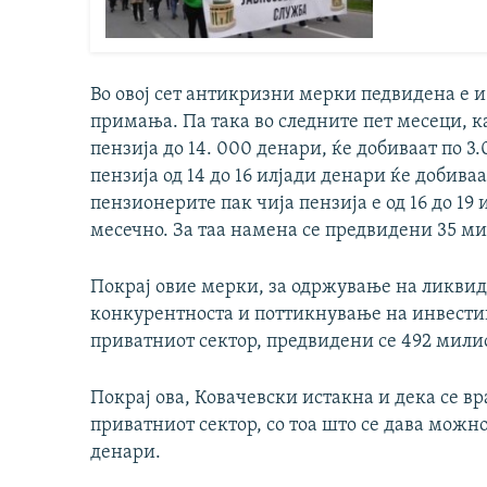
Во овој сет антикризни мерки педвидена е 
примања. Па така во следните пет месеци, к
пензија до 14. 000 денари, ќе добиваат по 3
пензија од 14 до 16 илјади денари ќе добиваа
пензионерите пак чија пензија е од 16 до 19
месечно. За таа намена се предвидени 35 м
Покрај овие мерки, за одржување на ликви
конкурентноста и поттикнување на инвестиц
приватниот сектор, предвидени се 492 мили
Покрај ова, Ковачевски истакна и дека се в
приватниот сектор, со тоа што се дава можнос
денари.