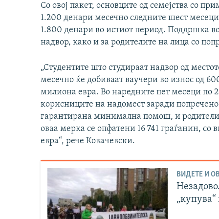
Со овој пакет, основците од семејства со пр
1.200 денари месечно следните шест месеци,
1.800 денари во истиот период. Поддршка во
надвор, како и за родителите на лица со поп
„Студентите што студираат надвор од место
месечно ќе добиваат ваучери во износ од 60
милиона евра. Во наредните пет месеци по 
корисниците на надомест заради попречено
гарантирана минимална помош, и родители н
оваа мерка се опфатени 16 741 граѓанин, со
евра“, рече Ковачевски.
ВИДЕТЕ И ОВ
Незадово
„купува“