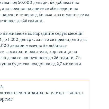
имања под 50.000 денари, ќе добиваат по
 а за средношколците се обезбедени по
 наредниот период ќе има и за студентите од
реченост до 26 години.
то на живеење во наредните седум месеци
0 до 1.200 денари, за што се предвидени два
2.000 денари месечно ќе добиваат
ст, самохрани родители, корисници на
а деца со попреченост до 26 години. Со
 вкупна буџетска поддршка од 2,7 милиони
А:
лството експлодира на улица – власта
 време