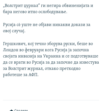
„Волстрит џурнал“ ги негира обвиненијата и
бара негово итно ослободување.
Русија сè уште не објави никакви докази за
овој случај.
Гершкович, кој течно зборува руски, беше во
Лондон во февруари кога Русија ја започна
својата инвазија на Украина и се подготвуваше
да се врати во Русија за да започне да известува
за Волстрит журнал, откако претходно
работеше за АФП.