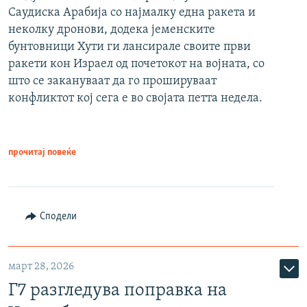
Саудиска Арабија со најмалку една ракета и
неколку дронови, додека јеменските
бунтовници Хути ги лансирале своите први
ракети кон Израел од почетокот на војната, со
што се закануваат да го прошируваат
конфликтот кој сега е во својата петта недела.
прочитај повеќе
Сподели
март 28, 2026
Г7 разгледува поправка на