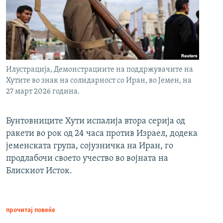
Илустрација, Демонстрациите на поддржувачите на
Хутите во знак на солидарност со Иран, во Јемен, на
27 март 2026 година.
Бунтовниците Хути испалија втора серија од
ракети во рок од 24 часа против Израел, додека
јеменската група, сојузничка на Иран, го
продлабочи своето учество во војната на
Блискиот Исток.
прочитај повеќе