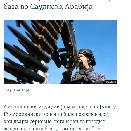
база во Саудиска Арабија
Илустрација
Американски медиуми јавуваат дека најмалку
12 американски војници биле повредени, од
кои двајца сериозно, кога Иран го погодил
воздухопловната база „Принц Султан“ во