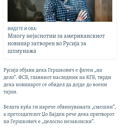
ВИДЕТЕ И ОВА:
Многу нејаснотии за американскиот
новинар затворен во Русија за
шпиунажа
Русија објави дека Гершкович е фатен „на
дело“. ФСБ, главниот наследник на КГБ, тврди
дека новинарот се обидел да дојде до воени
тајни.
Белата куќа ги нарече обвинувањата „смешни“,
а претседателот Џо Бајден рече дека притворот
на Гершкович е „целосно незаконски“.