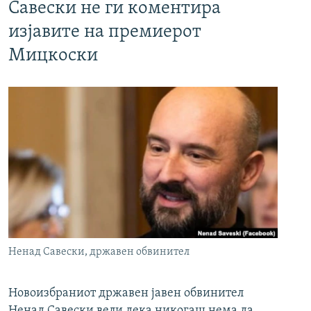
Савески не ги коментира
изјавите на премиерот
Мицкоски
Ненад Савески, државен обвинител
Новоизбраниот државен јавен обвинител
Ненад Савески вели дека никогаш нема да