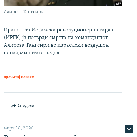
Алиреза Тангсири
Иранската Исламска револуционерна гарда
(ИРГК) ја потврди смртта на командантот
Алиреза Тангсири во израелски воздушен
напад минатата недела.
прочитај повеќе
Сподели
март 30, 2026