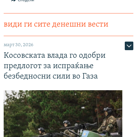
Сподели
види ги сите денешни вести
март 30, 2026
Косовската влада го одобри
предлогот за испраќање
безбедносни сили во Газа