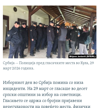
Србија -- Полиција пред гласачките места во Кула, 29
март 2026 година.
Изборниот ден во Србија помина со низа
инциденти. На 29 март се гласаше во десет
српски општини за избор на советници.
Гласањето се одржа со бројни пријавени
нерегуларности на повеќето места, физички