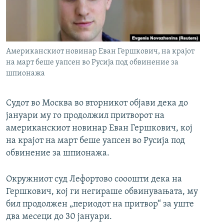
РСЕ веб страници
Американскиот новинар Еван Гершкович, на крајот
на март беше уапсен во Русија под обвинение за
шпионажа
Судот во Москва во вторникот објави дека до
јануари му го продолжил притворот на
американскиот новинар Еван Гершкович, кој
на крајот на март беше уапсен во Русија под
обвинение за шпионажа.
Окружниот суд Лефортово сооошти дека на
Гершкович, кој ги негираше обвинувањата, му
бил продолжен „периодот на притвор“ за уште
два месеци до 30 јануари.