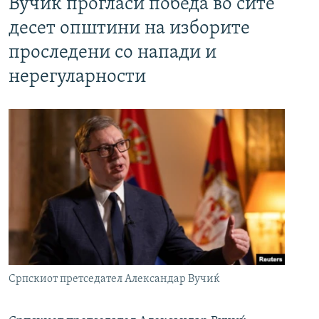
Вучиќ прогласи победа во сите
десет општини на изборите
проследени со напади и
нерегуларности
Српскиот претседател Александар Вучиќ