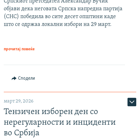
Српскиот претседател Александар Вучиќ
објави дека неговата Српска напредна партија
(СНС) победила во сите десет општини каде
што се одржаа локални избори на 29 март.
прочитај повеќе
Сподели
март 29, 2026
Тензичен изборен ден со
нерегуларности и инциденти
во Србија