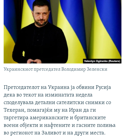
Украинскиот претседател Володимир Зеленски
Претседателот на Украина ја обвини Русија
дека во текот на изминатата недела
споделувала детални сателитски снимки со
Техеран, помагајќи му на Иран да ги
таргетира американските и британските
воени објекти и нафтените и гасните полиња
во регионот на Заливот и на други места.