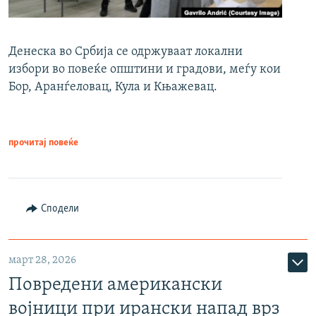
Денеска во Србија се одржуваат локални
избори во повеќе општини и градови, меѓу кои
Бор, Аранѓеловац, Кула и Књажевац.
прочитај повеќе
Сподели
март 28, 2026
Повредени американски
војници при ирански напад врз