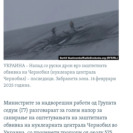
УКРАИНА – Напад со руски дрон врз заштитната
обвивка на Чернобил (нуклеарна централа
Чернобил) – последици. Забранета зона. 14 февруари
2025 година.
Министрите за надворешни работи од Групата
седум (Г7) разговараат за голем напор за
санирање на оштетувањата на заштитната
обвивка на нуклеарната централа Чернобил во
Украина, со проценети трошоци од околу 575