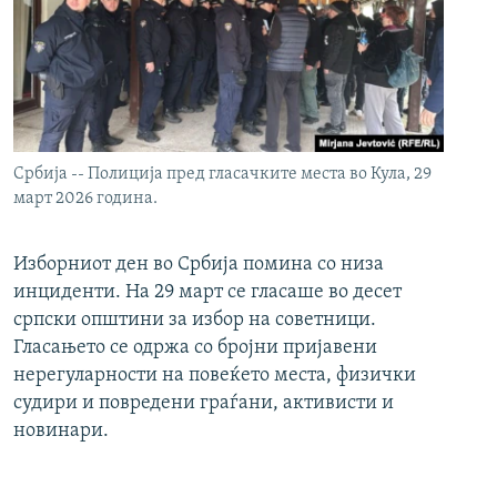
Србија -- Полиција пред гласачките места во Кула, 29
март 2026 година.
Изборниот ден во Србија помина со низа
инциденти. На 29 март се гласаше во десет
српски општини за избор на советници.
Гласањето се одржа со бројни пријавени
нерегуларности на повеќето места, физички
судири и повредени граѓани, активисти и
новинари.