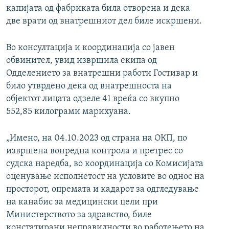
капијата од фабриката била отворена и дека
две врати од внатрешниот дел биле искршени.
Во консултација и координација со јавен
обвинител, увид извршила екипа од
Одделението за внатрешни работи Гостивар и
било утврдено дека од внатрешноста на
објектот лицата одзеле 41 вреќа со вкупно
552,85 килограми марихуана.
„Имено, на 04.10.2023 од страна на ОКП, по
извршена вонредна контрола и претрес со
судска наредба, во координација со Комисијата
оценување исполнетост на условите во однос на
просторот, опремата и кадарот за одгледување
на канабис за медицински цели при
Министерството за здравство, биле
констатирани неправилности во работењето на