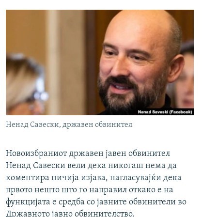
Ненад Савески, државен обвинител
Новоизбраниот државен јавен обвинител
Ненад Савески вели дека никогаш нема да
коментира ничија изјава, нагласувајќи дека
првото нешто што го направил откако е на
функцијата е средба со јавните обвинители во
Државното јавно обвинителство.