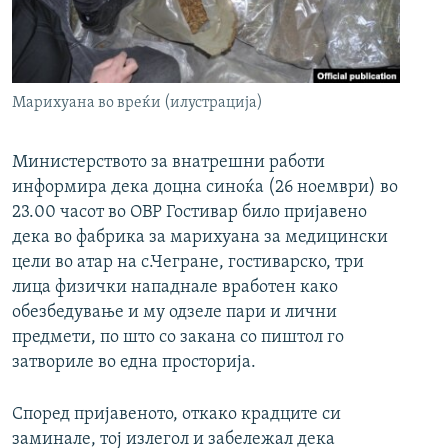
РСЕ веб страници
Марихуана во вреќи (илустрација)
Министерството за внатрешни работи
информира дека доцна синоќа (26 ноември) во
23.00 часот во ОВР Гостивар било пријавено
дека во фабрика за марихуана за медицински
цели во атар на с.Чегране, гостиварско, три
лица физички нападнале вработен како
обезбедување и му одзеле пари и лични
предмети, по што со закана со пиштол го
затвориле во една просторија.
Според пријавеното, откако крадците си
заминале, тој излегол и забележал дека