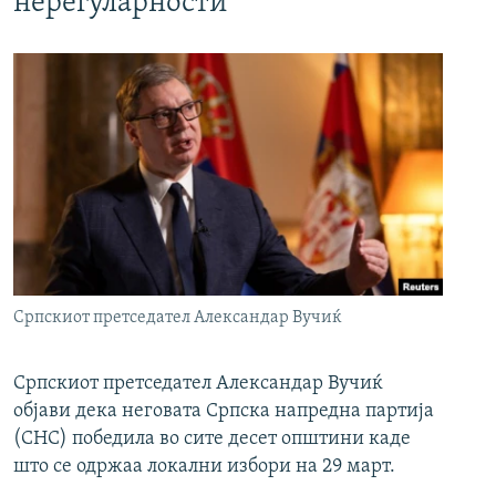
нерегуларности
Српскиот претседател Александар Вучиќ
Српскиот претседател Александар Вучиќ
објави дека неговата Српска напредна партија
(СНС) победила во сите десет општини каде
што се одржаа локални избори на 29 март.