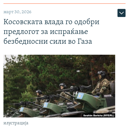
март 30, 2026
Косовската влада го одобри
предлогот за испраќање
безбедносни сили во Газа
илустрација