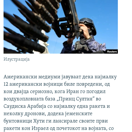
Илустрација
Американски медиуми јавуваат дека најмалку
12 американски војници биле повредени, од
кои двајца сериозно, кога Иран го погодил
воздухопловната база „Принц Султан“ во
Саудиска Арабија со најмалку една ракета и
неколку дронови, додека јеменските
бунтовници Хути ги лансирале своите први
ракети кон Израел од почетокот на војната, со