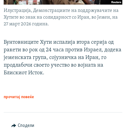
Илустрација, Демонстрациите на поддржувачите на
Хутите во знак на солидарност со Иран, во Јемен, на
27 март 2026 година.
Бунтовниците Хути испалија втора серија од
ракети во рок од 24 часа против Израел, додека
јеменската група, сојузничка на Иран, го
продлабочи своето учество во војната на
Блискиот Исток.
прочитај повеќе
Сподели