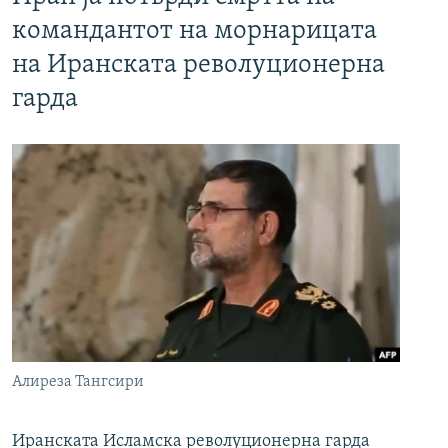
командантот на морнарицата
на Иранската револуционерна
гарда
Алиреза Тангсири
Иранската Исламска револуционерна гарда