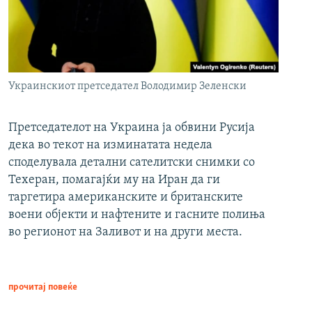
Украинскиот претседател Володимир Зеленски
Претседателот на Украина ја обвини Русија
дека во текот на изминатата недела
споделувала детални сателитски снимки со
Техеран, помагајќи му на Иран да ги
таргетира американските и британските
воени објекти и нафтените и гасните полиња
во регионот на Заливот и на други места.
прочитај повеќе