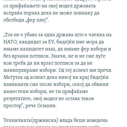
со прифаќањето на овој модел државата
испраќа порака дека не може поинаку да
обезбеди „фер плеј“.
„Тоа не е убаво за една држава што е членка на
НАТО, кандидат за ЕУ, бидејќи ние мора да
имаме капацитет наш, да имаме фер избори и
без врзани потписи. Значи, не и не сме луѓе
кои треба да ни врзат потписи за да не
манипулираме избори. Од тој аспект ми пречи.
Меѓутоа од аспект дека никој на крај бидејќи
навикнати сме после избори, секој да обвини
наместени избори, не ги прифаќаме
резултатите, овој модел не остава таков
простор“, рече Османи.
Техничката(пржинска) влада беше воведена