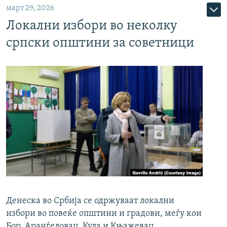
март 29, 2026
Локални избори во неколку
српски општини за советници
Денеска во Србија се одржуваат локални
избори во повеќе општини и градови, меѓу кои
Бор, Аранѓеловац, Кула и Књажевац.