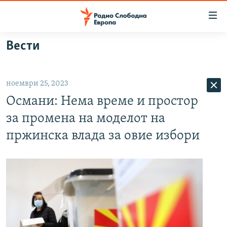
Достапни
линкови
Оди
Вести
на
МАКЕДОНИЈА
содржината
СВЕТ
Оди
ноември 25, 2023
ВИЗУЕЛНО
на
Османи: Нема време и простор
главната
ВЕСТИ
навигација
за промена на моделот на
ШТО ТРЕБА ДА ЗНАЕТЕ
Премини
пржинска влада за овие избори
на
ПРИЈАВИ СЕ ЗА ЊУЗЛЕТЕР
пребарување
ПОДКАСТ ЗОШТО?
СЛЕДЕТЕ НЕ