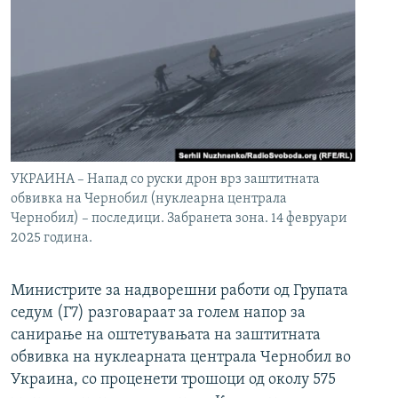
УКРАИНА – Напад со руски дрон врз заштитната
обвивка на Чернобил (нуклеарна централа
Чернобил) – последици. Забранета зона. 14 февруари
2025 година.
Министрите за надворешни работи од Групата
седум (Г7) разговараат за голем напор за
санирање на оштетувањата на заштитната
обвивка на нуклеарната централа Чернобил во
Украина, со проценети трошоци од околу 575