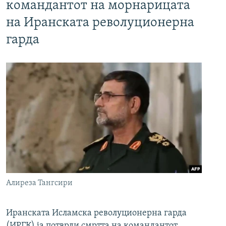
командантот на морнарицата
на Иранската револуционерна
гарда
Алиреза Тангсири
Иранската Исламска револуционерна гарда
(ИРГК) ја потврди смртта на командантот