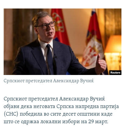
Српскиот претседател Александар Вучиќ
Српскиот претседател Александар Вучиќ
објави дека неговата Српска напредна партија
(СНС) победила во сите десет општини каде
што се одржаа локални избори на 29 март.