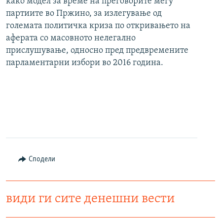
како модел за време на преговорите меѓу
партиите во Пржино, за излегување од
големата политичка криза по откривањето на
аферата со масовното нелегално
прислушување, односно пред предвремените
парламентарни избори во 2016 година.
Сподели
види ги сите денешни вести