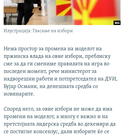
РСЕ веб страници
Илустрација: Гласање на избори
Нема простор за промена на моделот на
пржинска влада на овие избори, преблиску
сме за да ги смениме правилата на игра во
последен момент, рече министерот за
надворешни работи и потпретседател на ДУИ,
Бујар Османи, на денешната средба со
новинарите.
Според него, за овие избори не може да има
промени на моделот, а многу е важно и на
претстојната лидерска средба во декември да
се постигне консензус, дали изборите ќе се