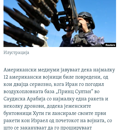
Илустрација
Американски медиуми јавуваат дека најмалку
12 американски војници биле повредени, од
кои двајца сериозно, кога Иран го погодил
воздухопловната база „Принц Султан“ во
Саудиска Арабија со најмалку една ракета и
неколку дронови, додека јеменските
бунтовници Хути ги лансирале своите први
ракети кон Израел од почетокот на војната, со
што се закануваат да го прошируваат