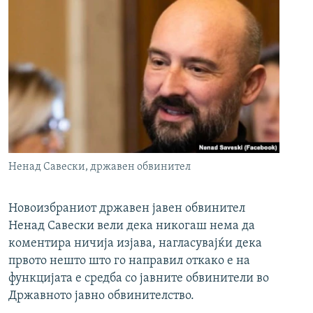
Ненад Савески, државен обвинител
Новоизбраниот државен јавен обвинител
Ненад Савески вели дека никогаш нема да
коментира ничија изјава, нагласувајќи дека
првото нешто што го направил откако е на
функцијата е средба со јавните обвинители во
Државното јавно обвинителство.