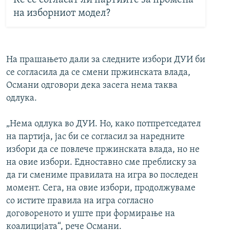
на изборниот модел?
На прашањето дали за следните избори ДУИ би
се согласила да се смени пржинската влада,
Османи одговори дека засега нема таква
одлука.
„Нема одлука во ДУИ. Но, како потпретседател
на партија, јас би се согласил за наредните
избори да се повлече пржинската влада, но не
на овие избори. Едноставно сме преблиску за
да ги смениме правилата на игра во последен
момент. Сега, на овие избори, продолжуваме
со истите правила на игра согласно
договореното и уште при формирање на
коалицијата“, рече Османи.