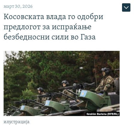
март 30, 2026
Косовската влада го одобри
предлогот за испраќање
безбедносни сили во Газа
илустрација