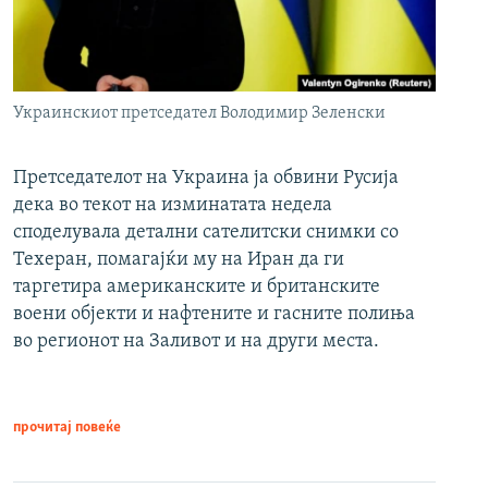
Украинскиот претседател Володимир Зеленски
Претседателот на Украина ја обвини Русија
дека во текот на изминатата недела
споделувала детални сателитски снимки со
Техеран, помагајќи му на Иран да ги
таргетира американските и британските
воени објекти и нафтените и гасните полиња
во регионот на Заливот и на други места.
прочитај повеќе