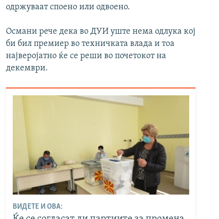
одржуваат споено или одвоено.
Османи рече дека во ДУИ уште нема одлука кој
би бил премиер во техничката влада и тоа
најверојатно ќе се реши во почетокот на
декември.
ВИДЕТЕ И ОВА:
Ќе се согласат ли партиите за промена