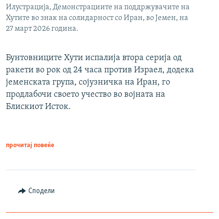
Илустрација, Демонстрациите на поддржувачите на
Хутите во знак на солидарност со Иран, во Јемен, на
27 март 2026 година.
Бунтовниците Хути испалија втора серија од
ракети во рок од 24 часа против Израел, додека
јеменската група, сојузничка на Иран, го
продлабочи своето учество во војната на
Блискиот Исток.
прочитај повеќе
Сподели