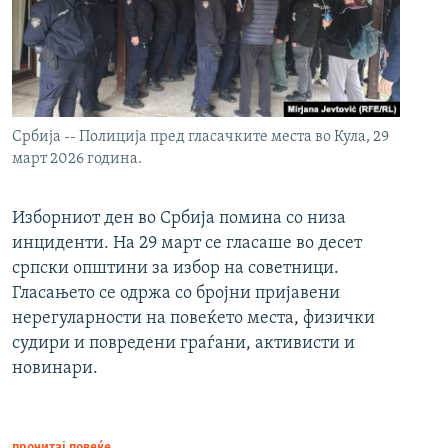
Србија -- Полиција пред гласачките места во Кула, 29
март 2026 година.
Изборниот ден во Србија помина со низа
инциденти. На 29 март се гласаше во десет
српски општини за избор на советници.
Гласањето се одржа со бројни пријавени
нерегуларности на повеќето места, физички
судири и повредени граѓани, активисти и
новинари.
прочитај повеќе