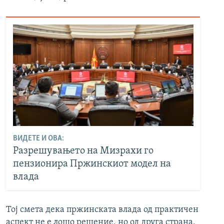
ВИДЕТЕ И ОВА:
Разрешувањето на Мизрахи го
пензионира Пржинскиот модел на
влада
Тој смета дека пржинската влада од практичен
аспект не е лошо решение, но од друга страна,