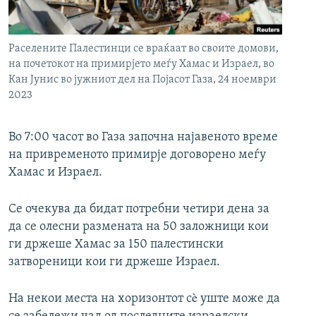
РСЕ веб страници
Раселените Палестинци се враќаат во своите домови,
на почетокот на примирјето меѓу Хамас и Израел, во
Кан Јунис во јужниот дел на Појасот Газа, 24 ноември
2023
Во 7:00 часот во Газа започна најавеното време
на привременото примирје договорено меѓу
Хамас и Израел.
Се очекува да бидат потребни четири дена за
да се олесни размената на 50 заложници кои
ги држеше Хамас за 150 палестински
затвореници кои ги држеше Израел.
На некои места на хоризонтот сè уште може да