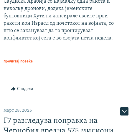
Саудиска Арабија со најмалку една ракета и
неколку дронови, додека јеменските
бунтовници Хути ги лансирале своите први
ракети кон Израел од почетокот на војната, со
што се закануваат да го прошируваат
конфликтот кој сега е во својата петта недела.
прочитај повеќе
Сподели
март 28, 2026
Г7 разгледува поправка на
Чернобил вредна 575 милиони