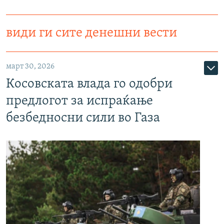
види ги сите денешни вести
март 30, 2026
Косовската влада го одобри
предлогот за испраќање
безбедносни сили во Газа