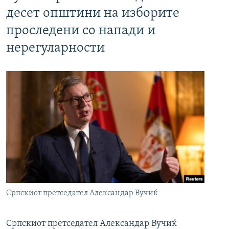
десет општини на изборите
проследени со напади и
нерегуларности
Српскиот претседател Александар Вучиќ
Српскиот претседател Александар Вучиќ