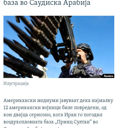
база во Саудиска Арабија
Илустрација
Американски медиуми јавуваат дека најмалку
12 американски војници биле повредени, од
кои двајца сериозно, кога Иран го погодил
воздухопловната база „Принц Султан“ во