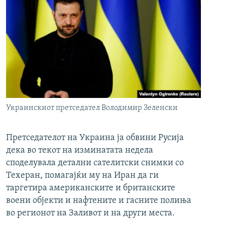
Украинскиот претседател Володимир Зеленски
Претседателот на Украина ја обвини Русија
дека во текот на изминатата недела
споделувала детални сателитски снимки со
Техеран, помагајќи му на Иран да ги
таргетира американските и британските
воени објекти и нафтените и гасните полиња
во регионот на Заливот и на други места.