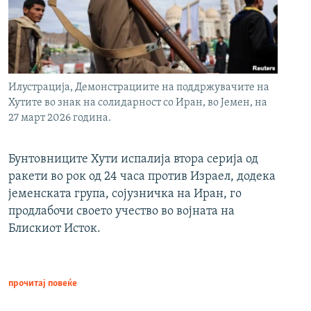
Илустрација, Демонстрациите на поддржувачите на
Хутите во знак на солидарност со Иран, во Јемен, на
27 март 2026 година.
Бунтовниците Хути испалија втора серија од
ракети во рок од 24 часа против Израел, додека
јеменската група, сојузничка на Иран, го
продлабочи своето учество во војната на
Блискиот Исток.
прочитај повеќе