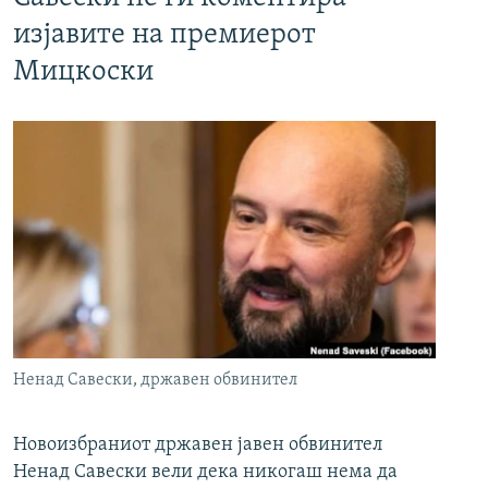
изјавите на премиерот
Мицкоски
Ненад Савески, државен обвинител
Новоизбраниот државен јавен обвинител
Ненад Савески вели дека никогаш нема да