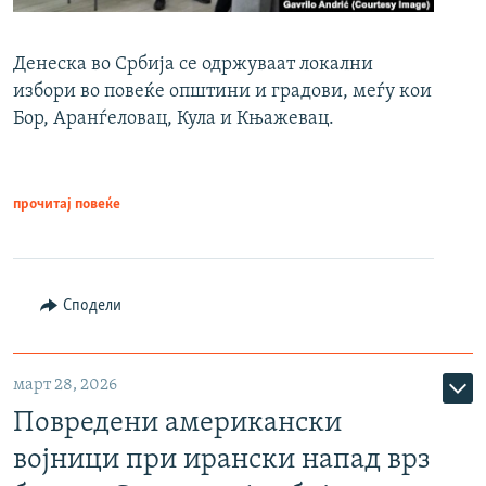
Денеска во Србија се одржуваат локални
избори во повеќе општини и градови, меѓу кои
Бор, Аранѓеловац, Кула и Књажевац.
прочитај повеќе
Сподели
март 28, 2026
Повредени американски
војници при ирански напад врз