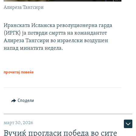
Алиреза Тангсири
Иранската Исламска револуционерна гарда
(ИРГК) ја потврди смртта на командантот
Алиреза Тангсири во израелски воздушен
напад минатата недела.
прочитај повеќе
Сподели
март 30, 2026
Вучиќ прогласи победа во сите