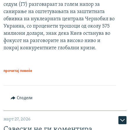
седум (Г7) разговараат за голем напор за
санирање на оштетувањата на заштитната
обвивка на нуклеарната централа Чернобил во
Украина, со проценети трошоци од околу 575
милиони долари, знак дека Киев останува во
фокусот на разговорите на високо ниво и
покрај конкурентните глобални кризи.
прочитај повеќе
Сподели
март 27, 2026
Савески не ги коментира