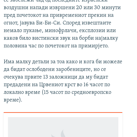
се забележи чад од последните израелски
воздушни напади извршени 20 или 30 минути
пред почетокот на привремениот прекин на
огнот, јавува Би-Би-Си. Според извештаите
немало пукање, минофрлачи, експлозии или
каков било вистински звук на борби најмалку
половина час по почетокот на примирјето.
Има малку детали за тоа како и кога би можеле
да бидат ослободени заробениците, но се
очекува првите 13 заложници да му бидат
предадени на Црвениот крст во 16 часот по
локално време (15 часот по средноевропско
време).