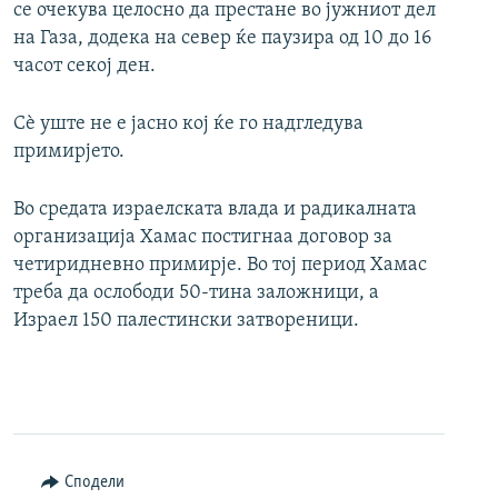
се очекува целосно да престане во јужниот дел
на Газа, додека на север ќе паузира од 10 до 16
часот секој ден.
Сѐ уште не е јасно кој ќе го надгледува
примирјето.
Во средата израелската влада и радикалната
организација Хамас постигнаа договор за
четиридневно примирје. Во тој период Хамас
треба да ослободи 50-тина заложници, а
Израел 150 палестински затвореници.
Сподели