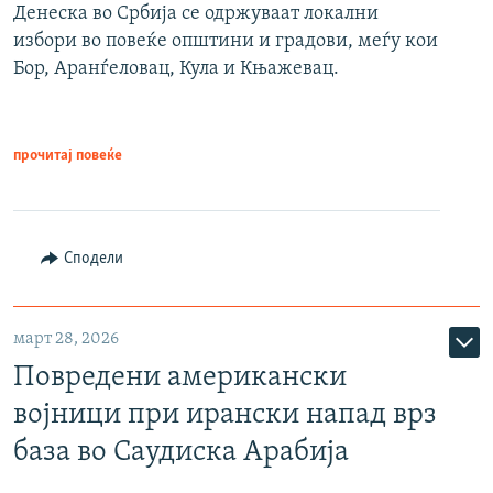
Денеска во Србија се одржуваат локални
избори во повеќе општини и градови, меѓу кои
Бор, Аранѓеловац, Кула и Књажевац.
прочитај повеќе
Сподели
март 28, 2026
Повредени американски
војници при ирански напад врз
база во Саудиска Арабија