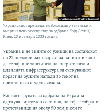
РСЕ веб страници
Украинскиот претседател Володимир Зеленски и
американскиот секретар за одбрана Лојд Остин,
Киев, 20 ноември 2023 година
Украина и нејзините сојузници на состанокот
на 22 ноември разговараат за начините како
да се зајакне заштитата на енергетската и
цивилната инфраструктура од очекуваниот
пораст на руските напади во текот на
претстојната студена сезона.
Контакт-групата за одбрана на Украина
одржува виртуелен состанок, на кој се собрани
претставници на околу 50 земји кои го