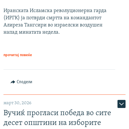
Иранската Исламска револуционерна гарда
(ИРГК) ја потврди смртта на командантот
Алиреза Тангсири во израелски воздушен
напад минатата недела.
прочитај повеќе
Сподели
март 30, 2026
Вучиќ прогласи победа во сите
десет општини на изборите