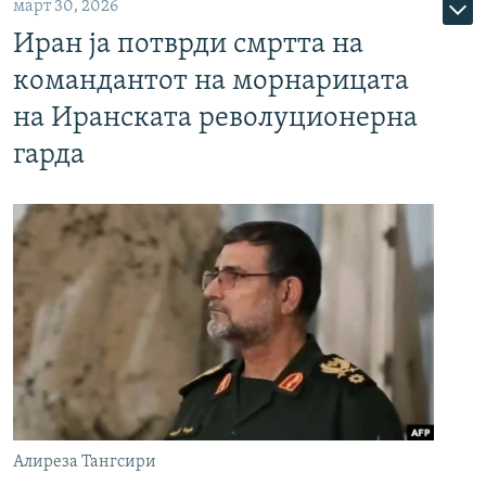
март 30, 2026
Иран ја потврди смртта на
командантот на морнарицата
на Иранската револуционерна
гарда
Алиреза Тангсири