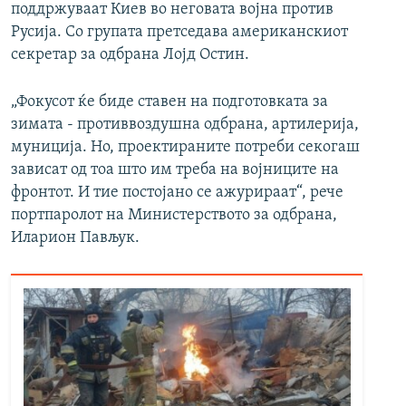
поддржуваат Киев во неговата војна против
Русија. Со групата претседава американскиот
секретар за одбрана Лојд Остин.
„Фокусот ќе биде ставен на подготовката за
зимата - противвоздушна одбрана, артилерија,
муниција. Но, проектираните потреби секогаш
зависат од тоа што им треба на војниците на
фронтот. И тие постојано се ажурираат“, рече
портпаролот на Министерството за одбрана,
Иларион Пављук.