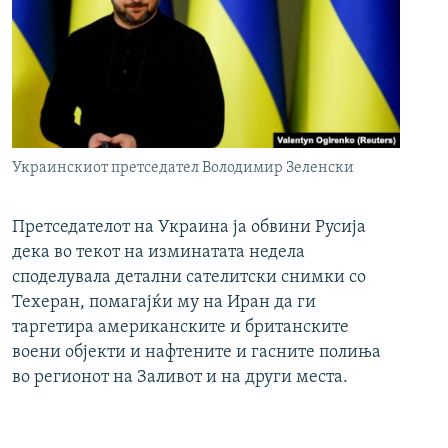
Украинскиот претседател Володимир Зеленски
Претседателот на Украина ја обвини Русија
дека во текот на изминатата недела
споделувала детални сателитски снимки со
Техеран, помагајќи му на Иран да ги
таргетира американските и британските
воени објекти и нафтените и гасните полиња
во регионот на Заливот и на други места.