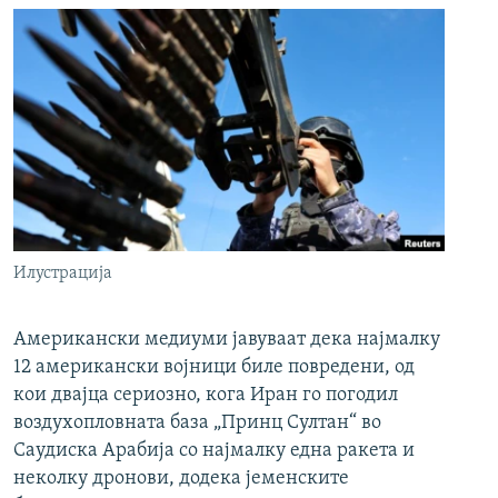
Илустрација
Американски медиуми јавуваат дека најмалку
12 американски војници биле повредени, од
кои двајца сериозно, кога Иран го погодил
воздухопловната база „Принц Султан“ во
Саудиска Арабија со најмалку една ракета и
неколку дронови, додека јеменските