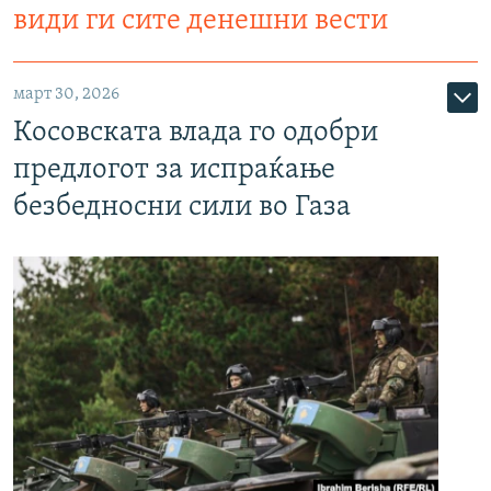
види ги сите денешни вести
март 30, 2026
Косовската влада го одобри
предлогот за испраќање
безбедносни сили во Газа