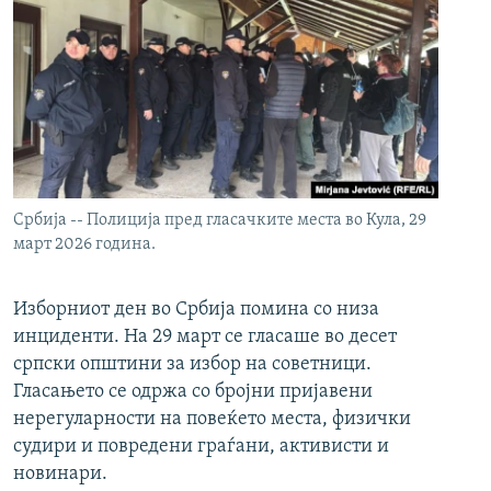
Србија -- Полиција пред гласачките места во Кула, 29
март 2026 година.
Изборниот ден во Србија помина со низа
инциденти. На 29 март се гласаше во десет
српски општини за избор на советници.
Гласањето се одржа со бројни пријавени
нерегуларности на повеќето места, физички
судири и повредени граѓани, активисти и
новинари.