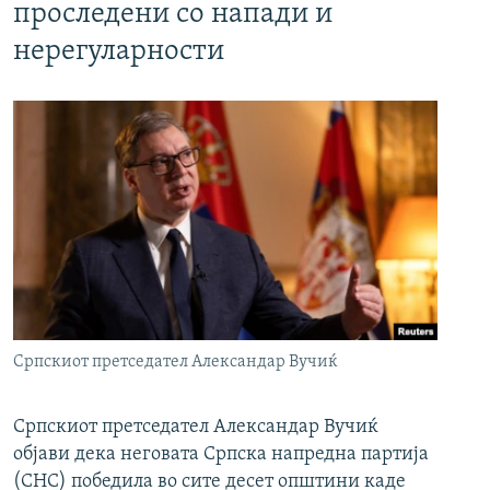
проследени со напади и
нерегуларности
Српскиот претседател Александар Вучиќ
Српскиот претседател Александар Вучиќ
објави дека неговата Српска напредна партија
(СНС) победила во сите десет општини каде