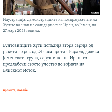
Илустрација, Демонстрациите на поддржувачите на
Хутите во знак на солидарност со Иран, во Јемен, на
27 март 2026 година.
Бунтовниците Хути испалија втора серија од
ракети во рок од 24 часа против Израел, додека
јеменската група, сојузничка на Иран, го
продлабочи своето учество во војната на
Блискиот Исток.
прочитај повеќе