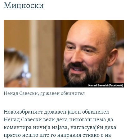
Мицкоски
Ненад Савески, државен обвинител
Новоизбраниот државен јавен обвинител
Ненад Савески вели дека никогаш нема да
коментира ничија изјава, нагласувајќи дека
првото нешто што го направил откако е на