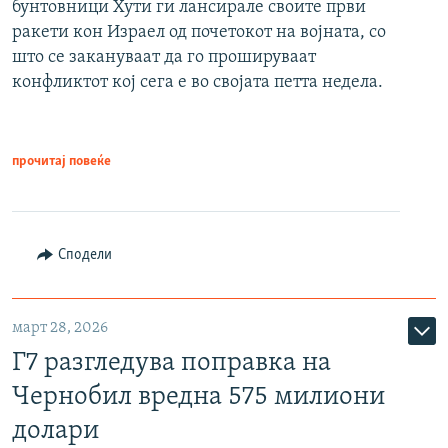
бунтовници Хути ги лансирале своите први
ракети кон Израел од почетокот на војната, со
што се закануваат да го прошируваат
конфликтот кој сега е во својата петта недела.
прочитај повеќе
Сподели
март 28, 2026
Г7 разгледува поправка на
Чернобил вредна 575 милиони
долари