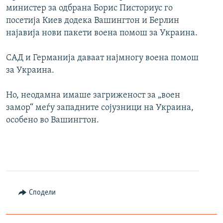
министер за одбрана Борис Писториус го
посетија Киев додека Вашингтон и Берлин
најавија нови пакети воена помош за Украина.
САД и Германија даваат најмногу воена помош
за Украина.
Но, неодамна имаше загриженост за „воен
замор“ меѓу западните сојузници на Украина,
особено во Вашингтон.
Сподели