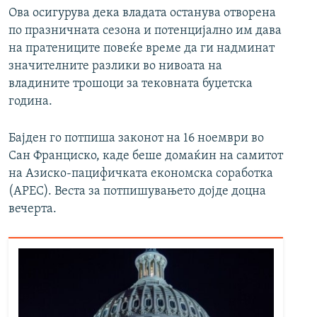
Ова осигурува дека владата останува отворена
по празничната сезона и потенцијално им дава
на пратениците повеќе време да ги надминат
значителните разлики во нивоата на
владините трошоци за тековната буџетска
година.
Бајден го потпиша законот на 16 ноември во
Сан Франциско, каде беше домаќин на самитот
на Азиско-пацифичката економска соработка
(APEC). Веста за потпишувањето дојде доцна
вечерта.