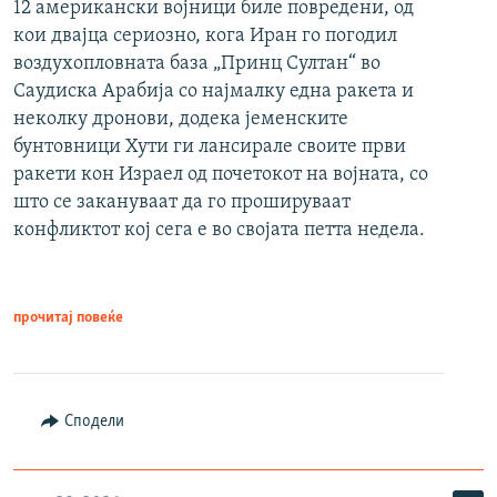
12 американски војници биле повредени, од
кои двајца сериозно, кога Иран го погодил
воздухопловната база „Принц Султан“ во
Саудиска Арабија со најмалку една ракета и
неколку дронови, додека јеменските
бунтовници Хути ги лансирале своите први
ракети кон Израел од почетокот на војната, со
што се закануваат да го прошируваат
конфликтот кој сега е во својата петта недела.
прочитај повеќе
Сподели