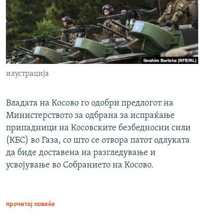
илустрација
Владата на Косово го одобри предлогот на
Министерството за одбрана за испраќање
припадници на Косовските безбедносни сили
(КБС) во Газа, со што се отвора патот одлуката
да биде доставена на разгледување и
усвојување во Собранието на Косово.
прочитај повеќе