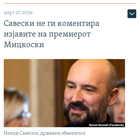
март 27, 2026
Савески не ги коментира
изјавите на премиерот
Мицкоски
Ненад Савески, државен обвинител