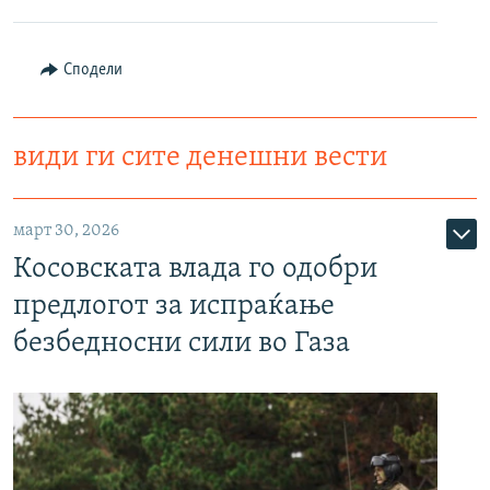
Сподели
види ги сите денешни вести
март 30, 2026
Косовската влада го одобри
предлогот за испраќање
безбедносни сили во Газа