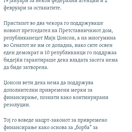
19 јануари за некои федерални агенции и 2
февруари за останатите.
Пристапот во два чекора го поддржуваше
новиот претседател на Претставничкиот дом,
републиканецот Мајк Џонсон, а на многумина
во Сенатот не им се допадна, иако сите освен
еден демократ и 10 републиканци го поддржаа
бидејќи гарантираше дека владата засега нема
да биде затворена.
Џонсон вети дека нема да поддржува
дополнителни привремени мерки за
финансирање, познати како континуирани
резолуции.
Тој го воведе нацрт-законот за привремено
финансирање како основа за „борба“ за