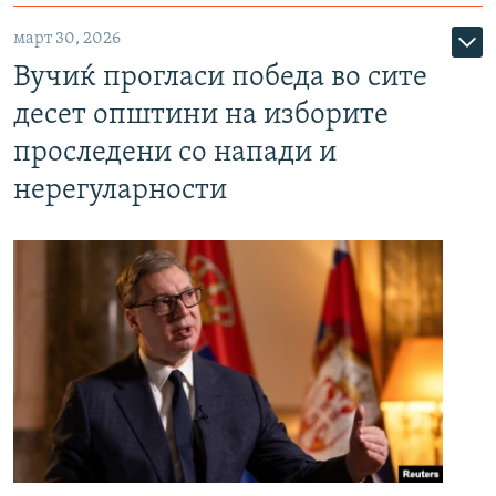
март 30, 2026
Вучиќ прогласи победа во сите
десет општини на изборите
проследени со напади и
нерегуларности