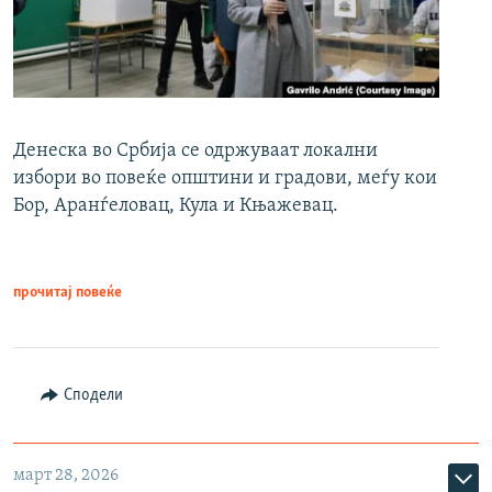
Денеска во Србија се одржуваат локални
избори во повеќе општини и градови, меѓу кои
Бор, Аранѓеловац, Кула и Књажевац.
прочитај повеќе
Сподели
март 28, 2026