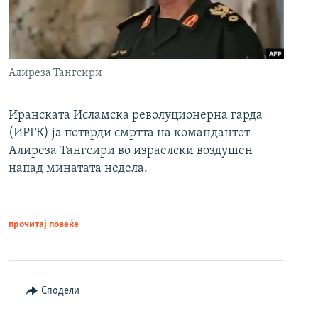
Алиреза Тангсири
Иранската Исламска револуционерна гарда
(ИРГК) ја потврди смртта на командантот
Алиреза Тангсири во израелски воздушен
напад минатата недела.
прочитај повеќе
Сподели