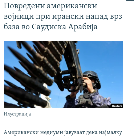
Повредени американски
војници при ирански напад врз
база во Саудиска Арабија
Илустрација
Американски медиуми јавуваат дека најмалку