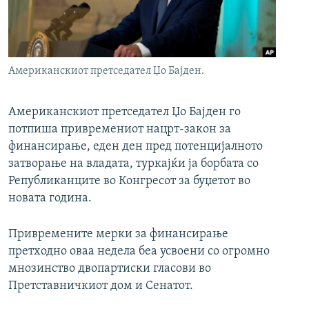
РСЕ веб страници
Американскиот претседател Џо Бајден.
Американскиот претседател Џо Бајден го
потпиша привремениот нацрт-закон за
финансирање, еден ден пред потенцијалното
затворање на владата, туркајќи ја борбата со
Републиканците во Конгресот за буџетот во
новата година.
Привремените мерки за финансирање
претходно оваа недела беа усвоени со огромно
мнозинство двопартиски гласови во
Претставничкиот дом и Сенатот.