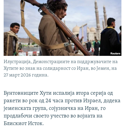
Илустрација, Демонстрациите на поддржувачите на
Хутите во знак на солидарност со Иран, во Јемен, на
27 март 2026 година.
Бунтовниците Хути испалија втора серија од
ракети во рок од 24 часа против Израел, додека
јеменската група, сојузничка на Иран, го
продлабочи своето учество во војната на
Блискиот Исток.