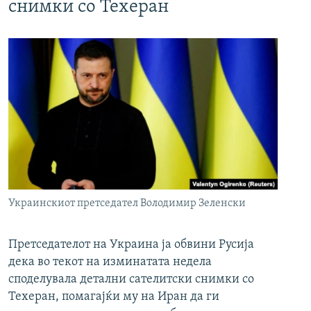
снимки со Техеран
Украинскиот претседател Володимир Зеленски
Претседателот на Украина ја обвини Русија
дека во текот на изминатата недела
споделувала детални сателитски снимки со
Техеран, помагајќи му на Иран да ги