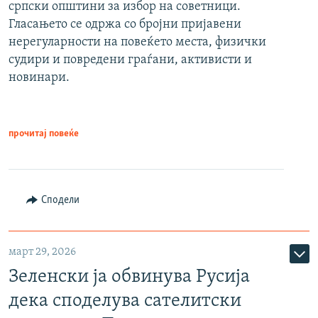
српски општини за избор на советници.
Гласањето се одржа со бројни пријавени
нерегуларности на повеќето места, физички
судири и повредени граѓани, активисти и
новинари.
прочитај повеќе
Сподели
март 29, 2026
Зеленски ја обвинува Русија
дека споделува сателитски