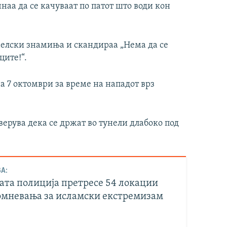
наа да се качуваат по патот што води кон
раелски знамиња и скандираа „Нема да се
ите!“.
а 7 октомври за време на нападот врз
 верува дека се држат во тунели длабоко под
А:
ата полиција претресе 54 локации
омневања за исламски екстремизам