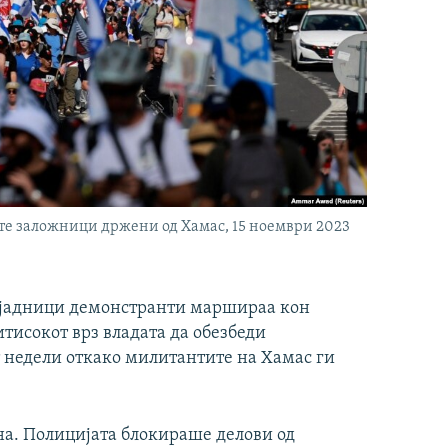
ите заложници држени од Хамас, 15 ноември 2023
лјадници демонстранти маршираа кон
итисокот врз владата да обезбеди
 недели откако милитантите на Хамас ги
на. Полицијата блокираше делови од