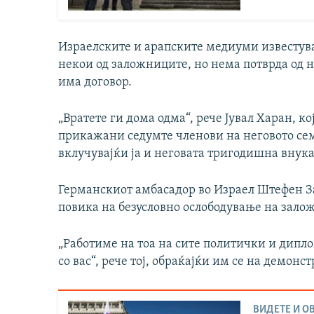
Израелските и арапските медиуми известува
некои од заложниците, но нема потврда од н
има договор.
„Вратете ги дома одма“, рече Јувал Харан, к
прикажани седумте членови на неговото сем
вклучувајќи ја и неговата тригодишна внука
Германскиот амбасадор во Израел Штефен За
повика на безусловно ослободување на зало
„Работиме на тоа на сите политички и дипл
со вас“, рече тој, обраќајќи им се на демон
ВИДЕТЕ И ОВ