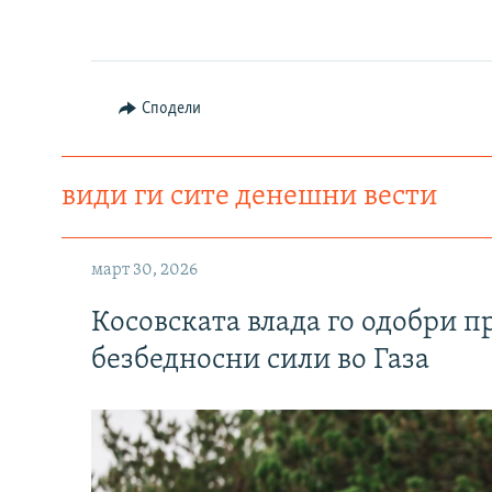
Сподели
види ги сите денешни вести
март 30, 2026
Косовската влада го одобри п
безбедносни сили во Газа