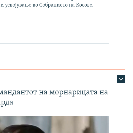
 и усвојување во Собранието на Косово.
омандантот на морнарицата на
арда