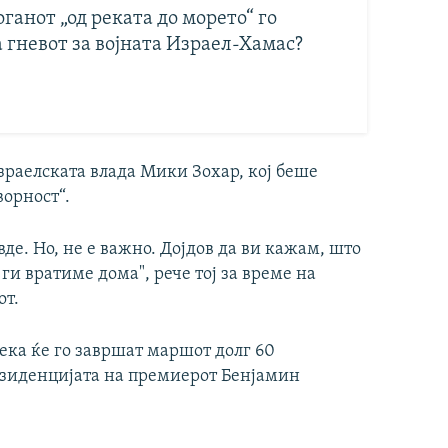
ганот „од реката до морето“ го
 гневот за војната Израел-Хамас?
зраелската влада Мики Зохар, кој беше
ворност“.
вде. Но, не е важно. Дојдов да ви кажам, што
 ги вратиме дома", рече тој за време на
от.
ека ќе го завршат маршот долг 60
резиденцијата на премиерот Бенјамин