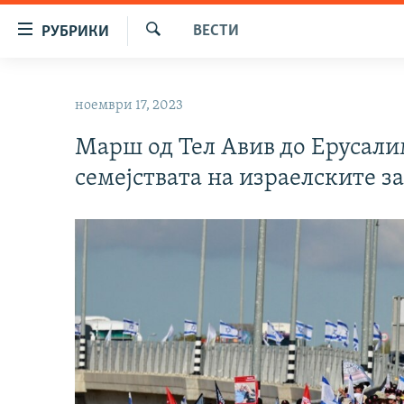
Достапни
ВЕСТИ
РУБРИКИ
линкови
Барај
Оди
МАКЕДОНИЈА
на
ноември 17, 2023
СВЕТ
содржината
Оди
Марш од Тел Авив до Ерусали
ВИЗУЕЛНО
на
семејствата на израелските 
ВЕСТИ
главната
навигација
ШТО ТРЕБА ДА ЗНАЕТЕ
Премини
ПРИЈАВИ СЕ ЗА ЊУЗЛЕТЕР
на
пребарување
ПОДКАСТ ЗОШТО?