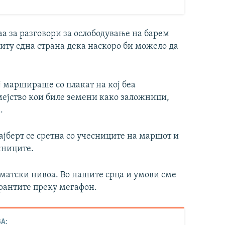
а за разговори за ослободување на барем
иту една страна дека наскоро би можело да
ој маршираше со плакат на кој беа
ејство кои биле земени како заложници,
.
јберт се сретна со учесниците на маршот и
жниците.
оматски нивоа. Во нашите срца и умови сме
странтите преку мегафон.
А: