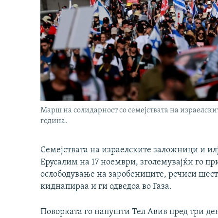
Марш на солидарност со семејствата на израелск
година.
Семејствата на израелските заложници и и
Ерусалим на 17 ноември, зголемувајќи го пр
ослободување на заробениците, речиси шест
киднапираа и ги одведоа во Газа.
Поворката го напушти Тел Авив пред три де