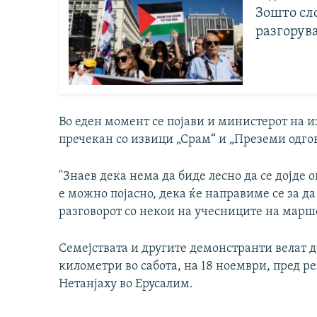
Зошто сло
разгорува
Во еден момент се појави и министерот на и
пречекан со извици „Срам“ и „Преземи одго
"Знаев дека нема да биде лесно да се дојде о
е можно појасно, дека ќе направиме се за да
разговорот со некои на учесниците на марш
Семејствата и другите демонстранти велат д
километри во сабота, на 18 ноември, пред 
Нетанјаху во Ерусалим.