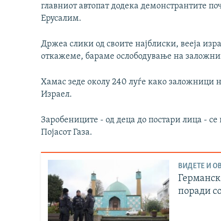
главниот автопат додека демонстрантите поч
Ерусалим.
Држеа слики од своите најблиски, вееја из
откажеме, бараме ослободување на заложниц
Хамас зеде околу 240 луѓе како заложници н
Израел.
Заробениците - од деца до постари лица - се
Појасот Газа.
ВИДЕТЕ И ОВ
Германск
поради с