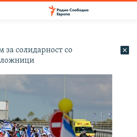
м за солидарност со
заложници