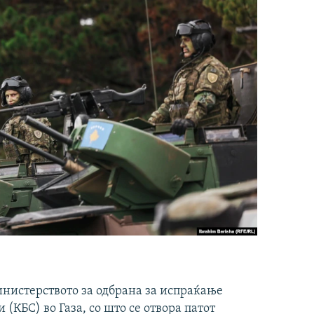
инистерството за одбрана за испраќање
(КБС) во Газа, со што се отвора патот