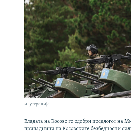
илустрација
Владата на Косово го одобри предлогот на М
припадници на Косовските безбедносни сили 