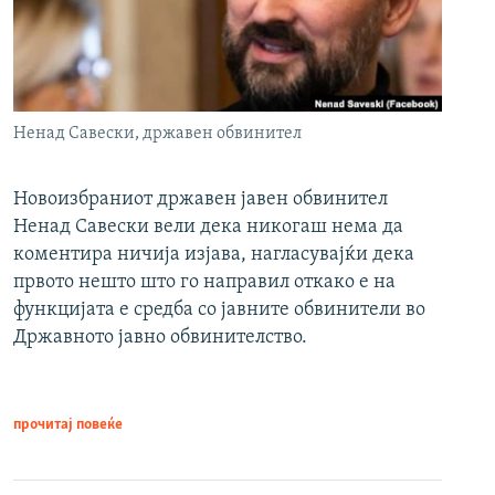
Ненад Савески, државен обвинител
Новоизбраниот државен јавен обвинител
Ненад Савески вели дека никогаш нема да
коментира ничија изјава, нагласувајќи дека
првото нешто што го направил откако е на
функцијата е средба со јавните обвинители во
Државното јавно обвинителство.
прочитај повеќе