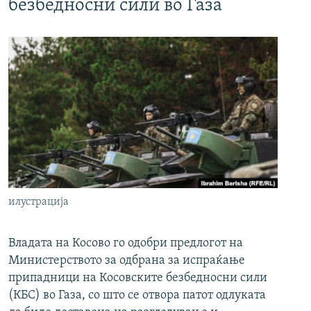
безбедносни сили во Газа
илустрација
Владата на Косово го одобри предлогот на
Министерството за одбрана за испраќање
припадници на Косовските безбедносни сили
(КБС) во Газа, со што се отвора патот одлуката