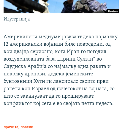
Илустрација
Американски медиуми јавуваат дека најмалку
12 американски војници биле повредени, од
кои двајца сериозно, кога Иран го погодил
воздухопловната база „Принц Султан“ во
Саудиска Арабија со најмалку една ракета и
неколку дронови, додека јеменските
бунтовници Хути ги лансирале своите први
ракети кон Израел од почетокот на војната, со
што се закануваат да го прошируваат
конфликтот кој сега е во својата петта недела.
прочитај повеќе