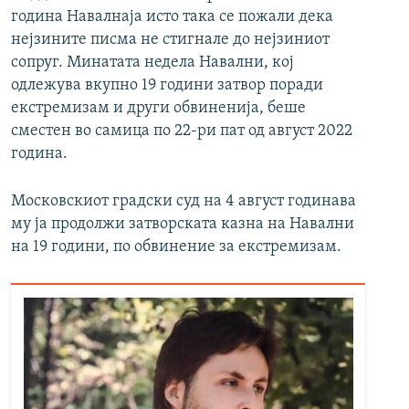
година Навалнаја исто така се пожали дека
нејзините писма не стигнале до нејзиниот
сопруг. Минатата недела Навални, кој
одлежува вкупно 19 години затвор поради
екстремизам и други обвиненија, беше
сместен во самица по 22-ри пат од август 2022
година.
Московскиот градски суд на 4 август годинава
му ја продолжи затворската казна на Навални
на 19 години, по обвинение за екстремизам.