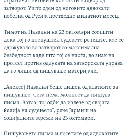
ограничат неговите контакти надвор од
затворот. Уште еден од неговите адвокати
побегна од Русија претходно минатиот месец.
Тимот на Навални на 23 октомври соопшти
дека тој го пропуштил судското рочиште, кое се
одржувало во затворот со максимална
безбедност каде што тој се наоѓа, во знак на
протест против одлуката на затворската управа
да го лиши од пишување материјали.
„Алексеј Навални беше лишен од алатките за
пишување. Сега нема можност да пишува
писма. Затоа, тој одби да излезе од својата
ќелија на судењето“, рече Јармиш на
социјалните мрежи на 23 октомври.
Пишувањето писма и посетите од адвокатите