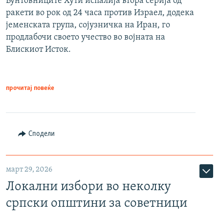
Бунтовниците Хути испалија втора серија од
ракети во рок од 24 часа против Израел, додека
јеменската група, сојузничка на Иран, го
продлабочи своето учество во војната на
Блискиот Исток.
прочитај повеќе
Сподели
март 29, 2026
Локални избори во неколку
српски општини за советници