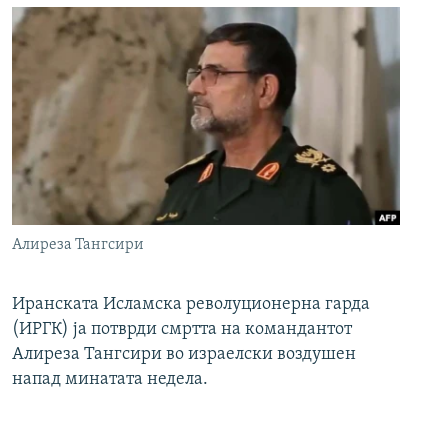
Алиреза Тангсири
Иранската Исламска револуционерна гарда
(ИРГК) ја потврди смртта на командантот
Алиреза Тангсири во израелски воздушен
напад минатата недела.