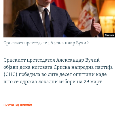
Српскиот претседател Александар Вучиќ
Српскиот претседател Александар Вучиќ
објави дека неговата Српска напредна партија
(СНС) победила во сите десет општини каде
што се одржаа локални избори на 29 март.
прочитај повеќе