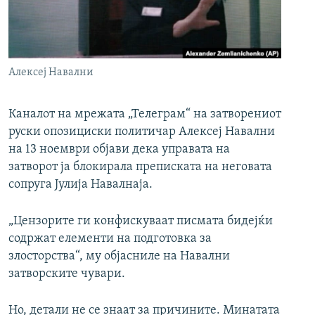
РСЕ веб страници
Алексеј Навални
Каналот на мрежата „Телеграм“ на затворениот
руски опозициски политичар Алексеј Навални
на 13 ноември објави дека управата на
затворот ја блокирала преписката на неговата
сопруга Јулија Навалнаја.
„Цензорите ги конфискуваат писмата бидејќи
содржат елементи на подготовка за
злосторства“, му објасниле на Навални
затворските чувари.
Но, детали не се знаат за причините. Минатата