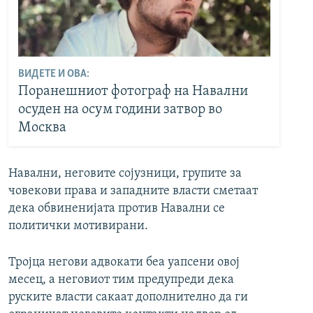
ВИДЕТЕ И ОВА:
Поранешниот фотограф на Навални
осуден на осум години затвор во
Москва
Навални, неговите сојузници, групите за
човекови права и западните власти сметаат
дека обвиненијата против Навални се
политички мотивирани.
Тројца негови адвокати беа уапсени овој
месец, а неговиот тим предупреди дека
руските власти сакаат дополнително да ги