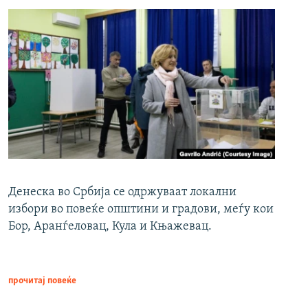
Денеска во Србија се одржуваат локални
избори во повеќе општини и градови, меѓу кои
Бор, Аранѓеловац, Кула и Књажевац.
прочитај повеќе