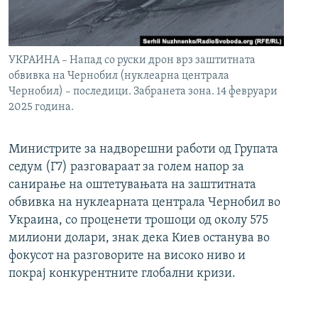
УКРАИНА – Напад со руски дрон врз заштитната
обвивка на Чернобил (нуклеарна централа
Чернобил) – последици. Забранета зона. 14 февруари
2025 година.
Министрите за надворешни работи од Групата
седум (Г7) разговараат за голем напор за
санирање на оштетувањата на заштитната
обвивка на нуклеарната централа Чернобил во
Украина, со проценети трошоци од околу 575
милиони долари, знак дека Киев останува во
фокусот на разговорите на високо ниво и
покрај конкурентните глобални кризи.