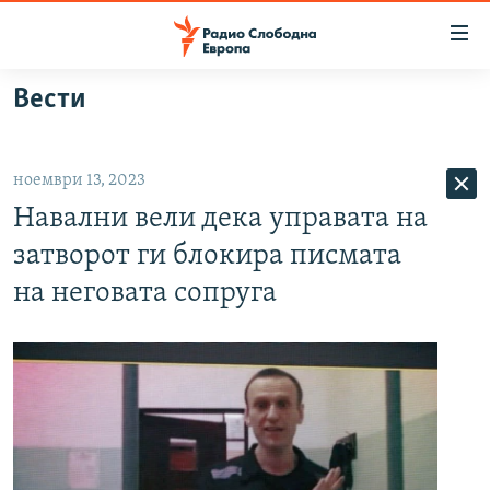
Достапни
линкови
Оди
Вести
на
МАКЕДОНИЈА
содржината
СВЕТ
Оди
ноември 13, 2023
ВИЗУЕЛНО
на
Навални вели дека управата на
главната
ВЕСТИ
навигација
затворот ги блокира писмата
ШТО ТРЕБА ДА ЗНАЕТЕ
Премини
на неговата сопруга
на
ПРИЈАВИ СЕ ЗА ЊУЗЛЕТЕР
пребарување
ПОДКАСТ ЗОШТО?
СЛЕДЕТЕ НЕ