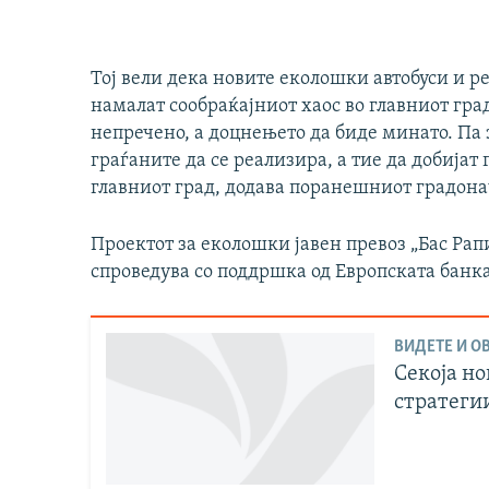
Тој вели дека новите еколошки автобуси и р
намалат сообраќајниот хаос во главниот град
непречено, а доцнењето да биде минато. Па з
граѓаните да се реализира, а тие да добијат
главниот град, додава поранешниот градон
Проектот за еколошки јавен превоз „Бас Рап
спроведува со поддршка од Европската банка 
ВИДЕТЕ И ОВ
Секоја но
стратеги