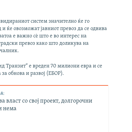
евидираниот систем значително ќе го
 и ќе овозможат јавниот превоз да се одвива
атоа е важно сè што е во интерес на
 градски превоз како што доликува на
ачалник.
ид Транзит“ е вреден 70 милиони евра и се
за обнова и развој (ЕБОР).
А:
ва власт со свој проект, долгорочни
и нема