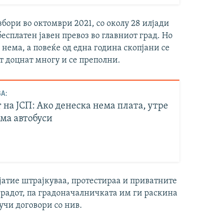
бори во октомври 2021, со околу 28 илјади
есплатен јавен превоз во главниот град. Но
нема, а повеќе од една година скопјани се
т доцнат многу и се преполни.
А:
на ЈСП: Ако денеска нема плата, утре
има автобуси
јатие штрајкуваа, протестираа и приватните
 градот, па градоначалничката им ги раскина
учи договори со нив.