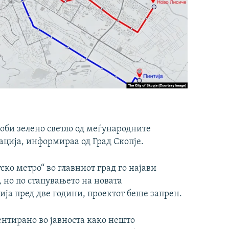
доби зелено светло од меѓународните
ација, информираа од Град Скопје.
ско метро“ во главниот град го најави
но по стапувањето на новата
ја пред две години, проектот беше запрен.
ентирано во јавноста како нешто