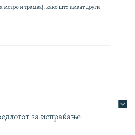
ма метро и трамвај, како што имаат други
редлогот за испраќање