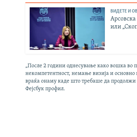
ВИДЕТЕ И ОВ
Арсовска
или „Ско
„После 2 години однесување како вошка во 
некомпетентност, немање визија и основно 
враќа онаму каде што требаше да продолжи 
Фејсбук профил.