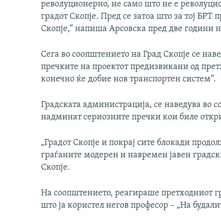
револуционерно, не само што не е револуцио
градот Скопје. Пред се затоа што за тој БРТ 
Скопје,“ напиша Арсовска пред две години на
Сега во соопштението на Град Скопје се нав
пречките на проектот предизвикани од претх
конечно ќе добие нов транспортен систем“.
Градската администрација, се наведува во с
надминат сериозните пречки кои биле откри
„Градот Скопје и покрај сите блокади продо
граѓаните модерен и навремен јавен градски
Скопје.
На соопштението, реагираше претходниот г
што ја користел негов професор – „На будали