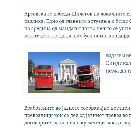
Арсовска го победи Шилегов на локалните из
разлика. Едно од главните ветувања и беше б
на средина од мандатот такво нешто се уште 
жалат дека градски автобуси нема, ако дојда
ВИДЕТЕ И ОВ
Синдикат 
нема да 
Вработените во Јавното сообраќајно претпри
превозници кои се дел од јавниот превоз во
договорите, за по неколку месеци пак да скл