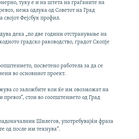
нерно, туку е и на штета на граѓаните на
превоз, нема одлука од Советот на Град
 својот Фејсбук профил.
едува дека „по две години отстранување на
одното градско раководство, градот Скопје
оопштението, посветено работела за да се
ени во основниот проект.
лжува со заложбите кои ќе им овозможат на
 превоз“, стои во соопштението од Град
радоначалник Шилегов, употребувајќи фраза
те од после им текнува“.