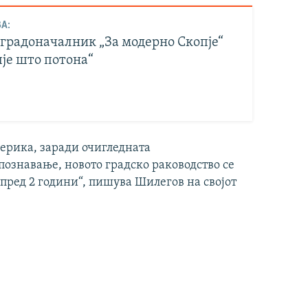
А:
 градоначалник „За модерно Скопје“
пје што потона“
перика, заради очигледната
познавање, новото градско раководство се
пред 2 години“, пишува Шилегов на својот