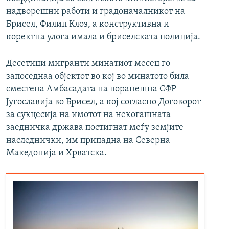
надворешни работи и градоначалникот на
Брисел, Филип Клоз, а конструктивна и
коректна улога имала и бриселската полиција.
Десетици мигранти минатиот месец го
запоседнаа објектот во кој во минатото била
сместена Амбасадата на поранешна СФР
Југославија во Брисел, а кој согласно Договорот
за сукцесија на имотот на некогашната
заедничка држава постигнат меѓу земјите
наследнички, им припадна на Северна
Македонија и Хрватска.