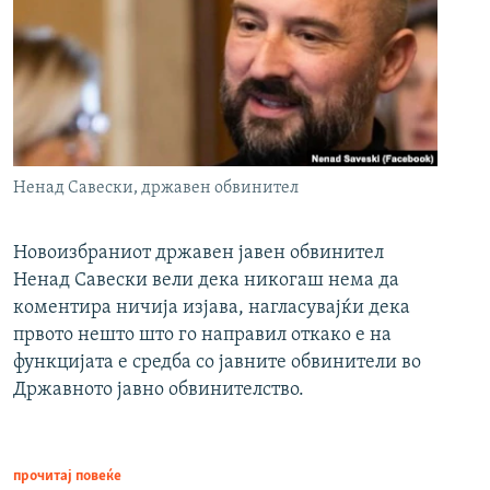
Ненад Савески, државен обвинител
Новоизбраниот државен јавен обвинител
Ненад Савески вели дека никогаш нема да
коментира ничија изјава, нагласувајќи дека
првото нешто што го направил откако е на
функцијата е средба со јавните обвинители во
Државното јавно обвинителство.
прочитај повеќе