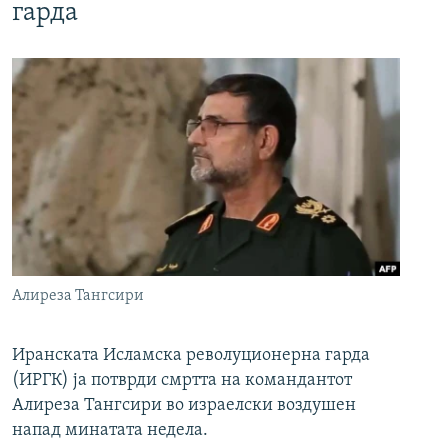
гарда
Алиреза Тангсири
Иранската Исламска револуционерна гарда
(ИРГК) ја потврди смртта на командантот
Алиреза Тангсири во израелски воздушен
напад минатата недела.