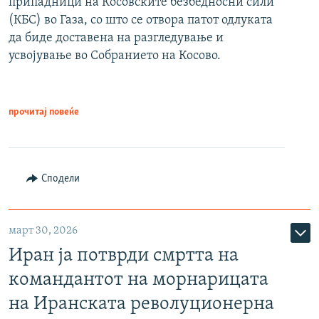
припадници на Косовските безбедносни сили
(КБС) во Газа, со што се отвора патот одлуката
да биде доставена на разгледување и
усвојување во Собранието на Косово.
прочитај повеќе
Сподели
март 30, 2026
Иран ја потврди смртта на
командантот на морнарицата
на Иранската револуционерна