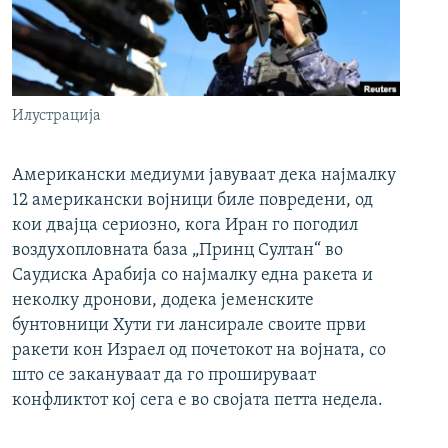
Илустрација
Американски медиуми јавуваат дека најмалку
12 американски војници биле повредени, од
кои двајца сериозно, кога Иран го погодил
воздухопловната база „Принц Султан“ во
Саудиска Арабија со најмалку една ракета и
неколку дронови, додека јеменските
бунтовници Хути ги лансирале своите први
ракети кон Израел од почетокот на војната, со
што се закануваат да го прошируваат
конфликтот кој сега е во својата петта недела.