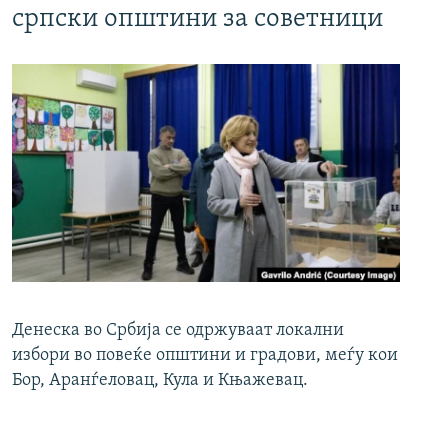
српски општини за советници
Денеска во Србија се одржуваат локални
избори во повеќе општини и градови, меѓу кои
Бор, Аранѓеловац, Кула и Књажевац.