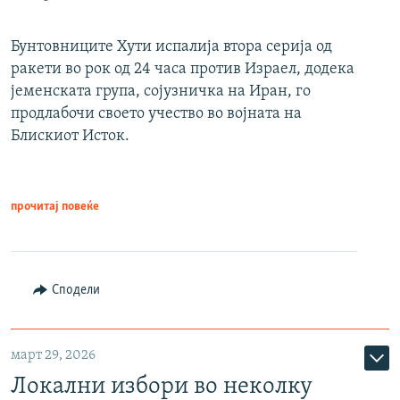
Бунтовниците Хути испалија втора серија од
ракети во рок од 24 часа против Израел, додека
јеменската група, сојузничка на Иран, го
продлабочи своето учество во војната на
Блискиот Исток.
прочитај повеќе
Сподели
март 29, 2026
Локални избори во неколку