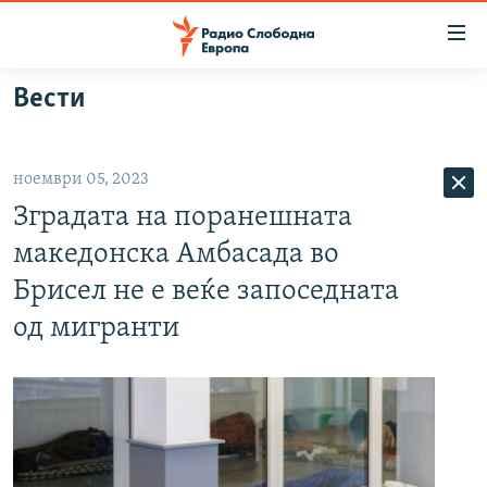
Достапни
линкови
Оди
Вести
на
МАКЕДОНИЈА
содржината
СВЕТ
Оди
ноември 05, 2023
ВИЗУЕЛНО
на
Зградата на поранешната
главната
ВЕСТИ
навигација
македонска Амбасада во
ШТО ТРЕБА ДА ЗНАЕТЕ
Премини
Брисел не е веќе запоседната
на
ПРИЈАВИ СЕ ЗА ЊУЗЛЕТЕР
од мигранти
пребарување
ПОДКАСТ ЗОШТО?
СЛЕДЕТЕ НЕ