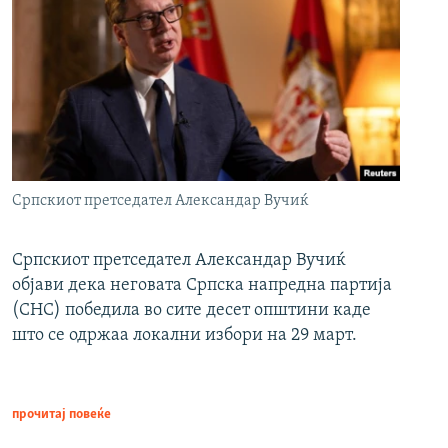
Српскиот претседател Александар Вучиќ
Српскиот претседател Александар Вучиќ
објави дека неговата Српска напредна партија
(СНС) победила во сите десет општини каде
што се одржаа локални избори на 29 март.
прочитај повеќе