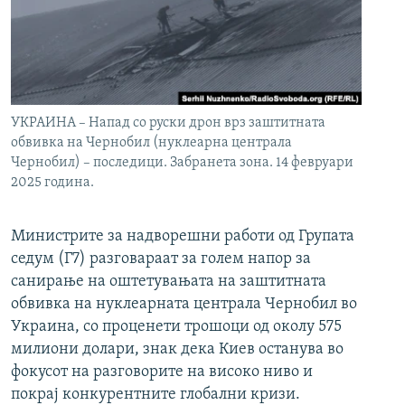
УКРАИНА – Напад со руски дрон врз заштитната
обвивка на Чернобил (нуклеарна централа
Чернобил) – последици. Забранета зона. 14 февруари
2025 година.
Министрите за надворешни работи од Групата
седум (Г7) разговараат за голем напор за
санирање на оштетувањата на заштитната
обвивка на нуклеарната централа Чернобил во
Украина, со проценети трошоци од околу 575
милиони долари, знак дека Киев останува во
фокусот на разговорите на високо ниво и
покрај конкурентните глобални кризи.