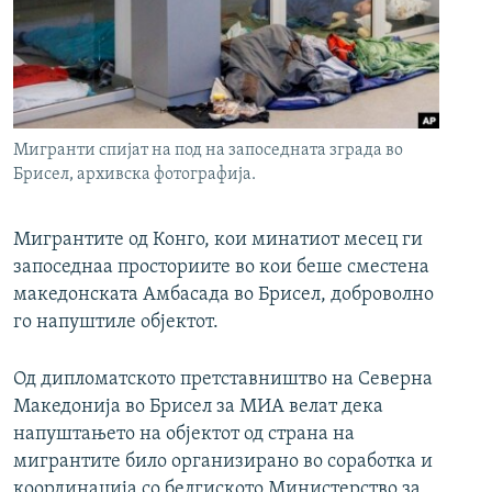
РСЕ веб страници
Мигранти спијат на под на запоседната зграда во
Брисел, архивска фотографија.
Мигрантите од Конго, кои минатиот месец ги
запоседнаа просториите во кои беше сместена
македонската Амбасада во Брисел, доброволно
го напуштиле објектот.
Од дипломатското претставништво на Северна
Македонија во Брисел за МИА велат дека
напуштањето на објектот од страна на
мигрантите било организирано во соработка и
координација со белгиското Министерство за