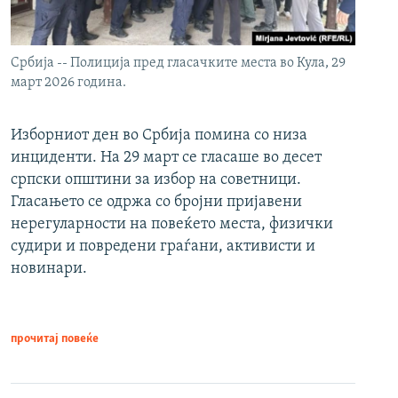
Србија -- Полиција пред гласачките места во Кула, 29
март 2026 година.
Изборниот ден во Србија помина со низа
инциденти. На 29 март се гласаше во десет
српски општини за избор на советници.
Гласањето се одржа со бројни пријавени
нерегуларности на повеќето места, физички
судири и повредени граѓани, активисти и
новинари.
прочитај повеќе