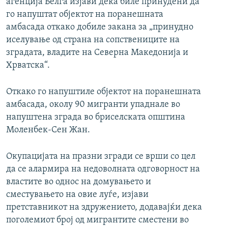
агенција Белга изјави дека биле принудени да
го напуштат објектот на поранешната
амбасада откако добиле закана за „принудно
иселување од страна на сопствениците на
зградата, владите на Северна Македонија и
Хрватска“.
Откако го напуштиле објектот на поранешната
амбасада, околу 90 мигранти упаднале во
напуштена зграда во бриселската општина
Моленбек-Сен Жан.
Окупацијата на празни згради се врши со цел
да се алармира на недоволната одговорност на
властите во однос на домувањето и
сместувањето на овие луѓе, изјави
претставникот на здружението, додавајќи дека
поголемиот број од мигрантите сместени во