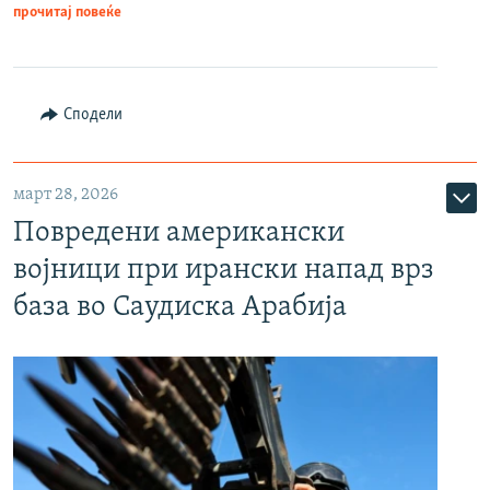
прочитај повеќе
Сподели
март 28, 2026
Повредени американски
војници при ирански напад врз
база во Саудиска Арабија