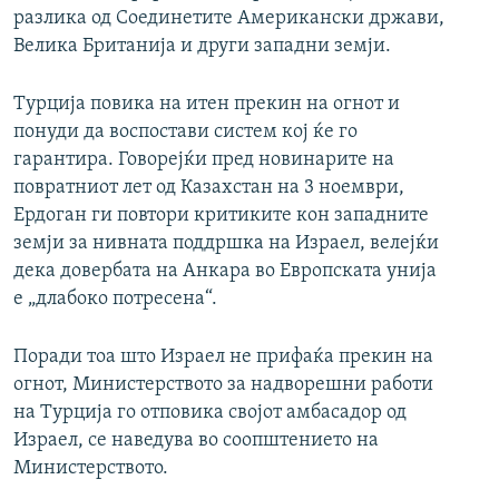
разлика од Соединетите Американски држави,
Велика Британија и други западни земји.
Турција повика на итен прекин на огнот и
понуди да воспостави систем кој ќе го
гарантира. Говорејќи пред новинарите на
повратниот лет од Казахстан на 3 ноември,
Ердоган ги повтори критиките кон западните
земји за нивната поддршка на Израел, велејќи
дека довербата на Анкара во Европската унија
е „длабоко потресена“.
Поради тоа што Израел не прифаќа прекин на
огнот, Министерството за надворешни работи
на Турција го отповика својот амбасадор од
Израел, се наведува во соопштението на
Министерството.