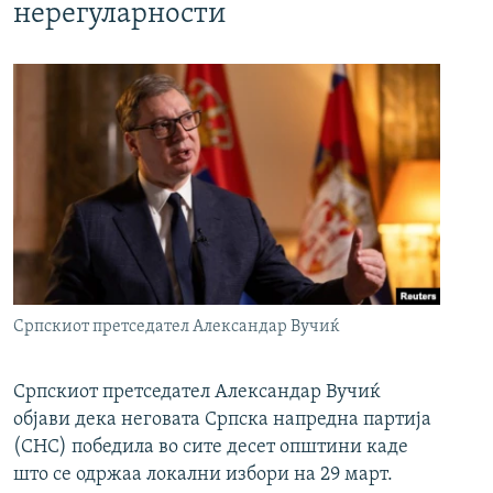
нерегуларности
Српскиот претседател Александар Вучиќ
Српскиот претседател Александар Вучиќ
објави дека неговата Српска напредна партија
(СНС) победила во сите десет општини каде
што се одржаа локални избори на 29 март.