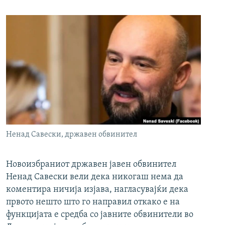
Ненад Савески, државен обвинител
Новоизбраниот државен јавен обвинител
Ненад Савески вели дека никогаш нема да
коментира ничија изјава, нагласувајќи дека
првото нешто што го направил откако е на
функцијата е средба со јавните обвинители во