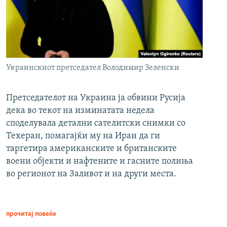
Украинскиот претседател Володимир Зеленски
Претседателот на Украина ја обвини Русија
дека во текот на изминатата недела
споделувала детални сателитски снимки со
Техеран, помагајќи му на Иран да ги
таргетира американските и британските
воени објекти и нафтените и гасните полиња
во регионот на Заливот и на други места.
прочитај повеќе