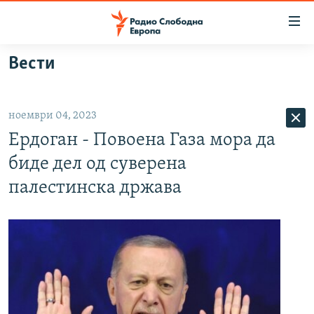
Достапни
линкови
Оди
Вести
на
МАКЕДОНИЈА
содржината
СВЕТ
Оди
ноември 04, 2023
ВИЗУЕЛНО
на
Ердоган - Повоена Газа мора да
главната
ВЕСТИ
навигација
биде дел од суверена
ШТО ТРЕБА ДА ЗНАЕТЕ
Премини
палестинска држава
на
ПРИЈАВИ СЕ ЗА ЊУЗЛЕТЕР
пребарување
ПОДКАСТ ЗОШТО?
СЛЕДЕТЕ НЕ