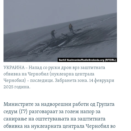
УКРАИНА – Напад со руски дрон врз заштитната
обвивка на Чернобил (нуклеарна централа
Чернобил) – последици. Забранета зона. 14 февруари
2025 година.
Министрите за надворешни работи од Групата
седум (Г7) разговараат за голем напор за
санирање на оштетувањата на заштитната
обвивка на нуклеарната централа Чернобил во