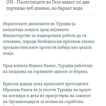
ОН - Палестиците во Газа имаат по две
парчиња леб дневно, но бараат вода
Израелските дипломати во Турција ја
напуштија земјата пред нејзиното
Министерство за надворешни работи да ги
отповика, поради безбедносни причини откако
пропалестинските протести избија низ целата
земја.
Пред војната Израел-Хамас, Турција работеше
на поправка на горливите односи со Израел.
Ердоган додаде дека иранскиот претседател
Ебрахим Раиси ќе ја посети Турција на крајот
на ноември и дека ќе присуствува на самитот
на Организацијата за исламска соработка