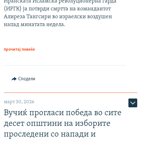
Иранската Исламска револуционерна гарда
(ИРГК) ја потврди смртта на командантот
Алиреза Тангсири во израелски воздушен
напад минатата недела.
прочитај повеќе
Сподели
март 30, 2026
Вучиќ прогласи победа во сите
десет општини на изборите
проследени со напади и