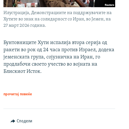
Илустрација, Демонстрациите на поддржувачите на
Хутите во знак на солидарност со Иран, во Јемен, на
27 март 2026 година.
Бунтовниците Хути испалија втора серија од
ракети во рок од 24 часа против Израел, додека
јеменската група, сојузничка на Иран, го
продлабочи своето учество во војната на
Блискиот Исток.
прочитај повеќе
Сподели