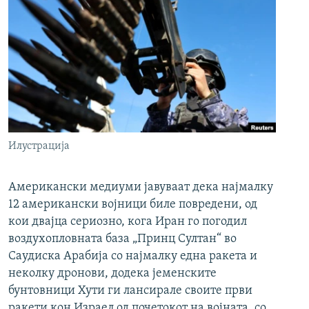
Илустрација
Американски медиуми јавуваат дека најмалку
12 американски војници биле повредени, од
кои двајца сериозно, кога Иран го погодил
воздухопловната база „Принц Султан“ во
Саудиска Арабија со најмалку една ракета и
неколку дронови, додека јеменските
бунтовници Хути ги лансирале своите први
ракети кон Израел од почетокот на војната, со