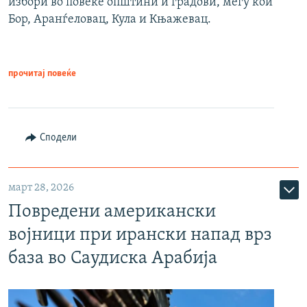
избори во повеќе општини и градови, меѓу кои
Бор, Аранѓеловац, Кула и Књажевац.
прочитај повеќе
Сподели
март 28, 2026
Повредени американски
војници при ирански напад врз
база во Саудиска Арабија