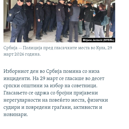
Србија -- Полиција пред гласачките места во Кула, 29
март 2026 година.
Изборниот ден во Србија помина со низа
инциденти. На 29 март се гласаше во десет
српски општини за избор на советници.
Гласањето се одржа со бројни пријавени
нерегуларности на повеќето места, физички
судири и повредени граѓани, активисти и
новинари.