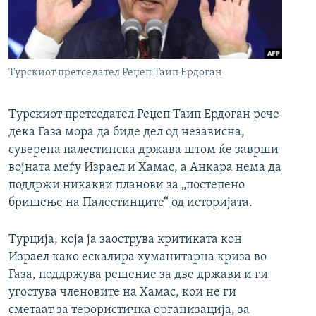
РСЕ веб страници
Турскиот претседател Реџеп Таип Ердоган
Турскиот претседател Реџеп Таип Ердоган рече
дека Газа мора да биде дел од независна,
суверена палестинска држава штом ќе заврши
војната меѓу Израел и Хамас, а Анкара нема да
поддржи никакви планови за „постепено
бришење на Палестинците“ од историјата.
Турција, која ја заострува критиката кон
Израел како ескалира хуманитарна криза во
Газа, поддржува решение за две држави и ги
угостува членовите на Хамас, кои не ги
сметаат за терористичка организација, за