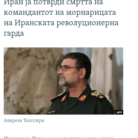
Иран ја потврди смртта на
командантот на морнарицата
на Иранската револуционерна
гарда
Алиреза Тангсири