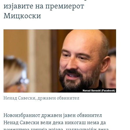
изјавите на премиерот
Мицкоски
Ненад Савески, државен обвинител
Новоизбраниот државен јавен обвинител
Ненад Савески вели дека никогаш нема да