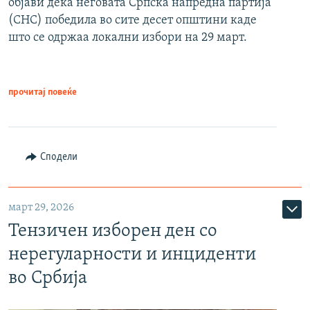
објави дека неговата Српска напредна партија
(СНС) победила во сите десет општини каде
што се одржаа локални избори на 29 март.
прочитај повеќе
Сподели
март 29, 2026
Тензичен изборен ден со
нерегуларности и инциденти
во Србија