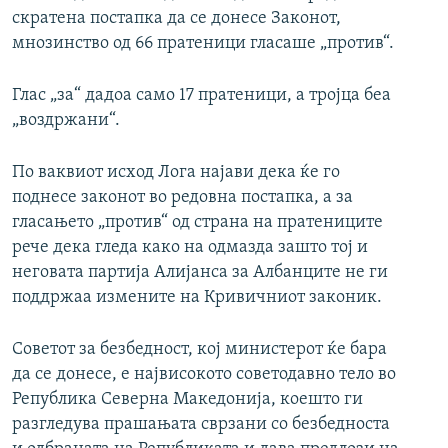
скратена постапка да се донесе Законот,
мнозинство од 66 пратеници гласаше „против“.
Глас „за“ дадоа само 17 пратеници, а тројца беа
„воздржани“.
По ваквиот исход Лога најави дека ќе го
поднесе законот во редовна постапка, а за
гласањето „против“ од страна на пратениците
рече дека гледа како на одмазда зашто тој и
неговата партија Алијанса за Албанците не ги
поддржаа измените на Кривичниот законик.
Советот за безбедност, кој министерот ќе бара
да се донесе, е највисокото советодавно тело во
Република Северна Македонија, коешто ги
разгледува прашањата сврзани со безбедноста