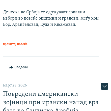
Денеска во Србија се одржуваат локални
избори во повеќе општини и градови, меѓу кои
Бор, Аранѓеловац, Кула и Књажевац.
прочитај повеќе
Сподели
март 28, 2026
Повредени американски
војници при ирански напад врз