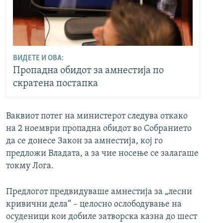
ВИДЕТЕ И ОВА:
Пропадна обидот за амнестија по
скратена постапка
Ваквиот потег на министерот следува откако
на 2 ноември пропадна обидот во Собранието
да се донесе Закон за амнестија, кој го
предложи Владата, а за чие носење се залагаше
токму Лога.
Предлогот предвидуваше амнестија за „лесни
кривични дела“ – целосно ослободување на
осуденици кои добиле затворска казна до шест