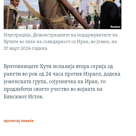
Илустрација, Демонстрациите на поддржувачите на
Хутите во знак на солидарност со Иран, во Јемен, на
27 март 2026 година.
Бунтовниците Хути испалија втора серија од
ракети во рок од 24 часа против Израел, додека
јеменската група, сојузничка на Иран, го
продлабочи своето учество во војната на
Блискиот Исток.
прочитај повеќе