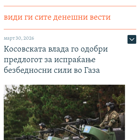
види ги сите денешни вести
март 30, 2026
Косовската влада го одобри
предлогот за испраќање
безбедносни сили во Газа