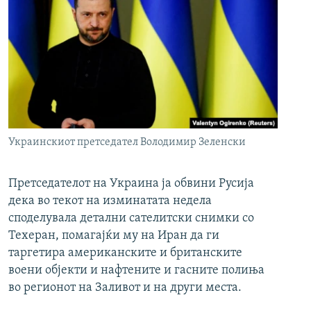
Украинскиот претседател Володимир Зеленски
Претседателот на Украина ја обвини Русија
дека во текот на изминатата недела
споделувала детални сателитски снимки со
Техеран, помагајќи му на Иран да ги
таргетира американските и британските
воени објекти и нафтените и гасните полиња
во регионот на Заливот и на други места.