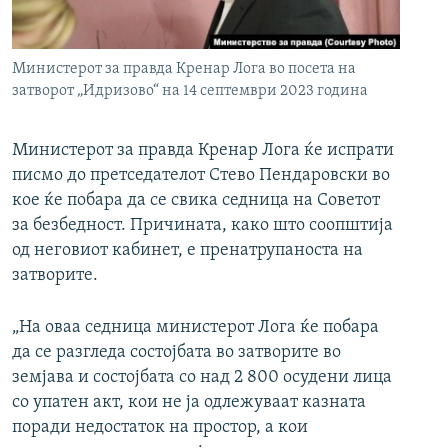
РСЕ веб страници
Министерот за правда Кренар Лога во посета на
затворот „Идризово“ на 14 септември 2023 година
Министерот за правда Кренар Лога ќе испрати
писмо до претседателот Стево Пендаровски во
кое ќе побара да се свика седница на Советот
за безбедност. Причината, како што соопштија
од неговиот кабинет, е пренатрупаноста на
затворите.
„На оваа седница министерот Лога ќе побара
да се разгледа состојбата во затворите во
земјава и состојбата со над 2 800 осудени лица
со упатен акт, кои не ја одлежуваат казната
поради недостаток на простор, а кои