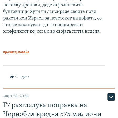
неколку дронови, додека јеменските
бунтовници Хути ги лансирале своите први
ракети кон Израел од почетокот на војната, со
што се закануваат да го прошируваат
конфликтот кој сега е во својата петта недела.
прочитај повеќе
Сподели
март 28, 2026
Г7 разгледува поправка на
Чернобил вредна 575 милиони