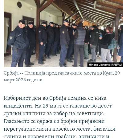
Србија -- Полиција пред гласачките места во Кула, 29
март 2026 година.
Изборниот ден во Србија помина со низа
инциденти. На 29 март се гласаше во десет
српски општини за избор на советници.
Гласањето се одржа со бројни пријавени
нерегуларности на повеќето места, физички
судири и повредени граѓани, активисти и