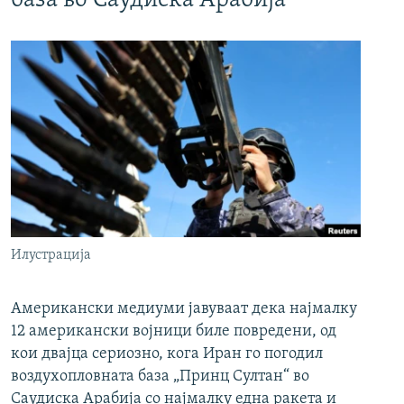
база во Саудиска Арабија
Илустрација
Американски медиуми јавуваат дека најмалку
12 американски војници биле повредени, од
кои двајца сериозно, кога Иран го погодил
воздухопловната база „Принц Султан“ во
Саудиска Арабија со најмалку една ракета и