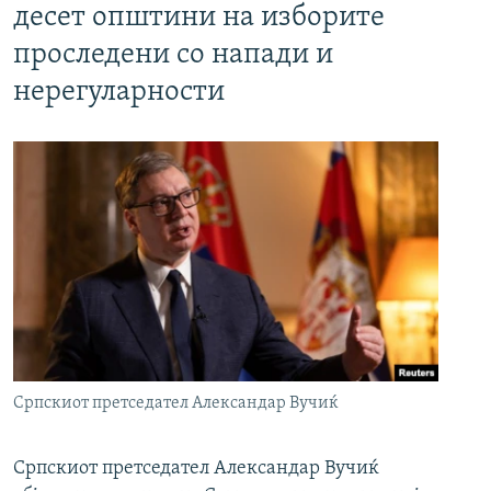
десет општини на изборите
проследени со напади и
нерегуларности
Српскиот претседател Александар Вучиќ
Српскиот претседател Александар Вучиќ