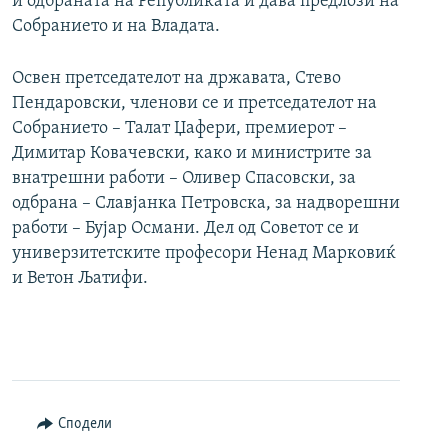
и одбраната на Републиката и дава предлози на
Собранието и на Владата.
Освен претседателот на државата, Стево
Пендаровски, членови се и претседателот на
Собранието – Талат Џафери, премиерот –
Димитар Ковачевски, како и министрите за
внатрешни работи – Оливер Спасовски, за
одбрана – Славјанка Петровска, за надворешни
работи – Бујар Османи. Дел од Советот се и
универзитетските професори Ненад Марковиќ
и Ветон Љатифи.
Сподели