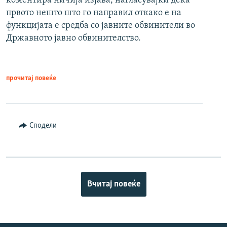
коментира ничија изјава, нагласувајќи дека
првото нешто што го направил откако е на
функцијата е средба со јавните обвинители во
Државното јавно обвинителство.
прочитај повеќе
Сподели
Вчитај повеќе