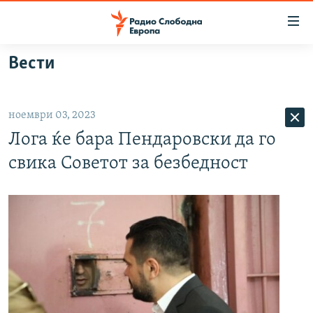
Достапни
линкови
Оди
Вести
на
МАКЕДОНИЈА
содржината
СВЕТ
Оди
ноември 03, 2023
ВИЗУЕЛНО
на
Лога ќе бара Пендаровски да го
главната
ВЕСТИ
навигација
свика Советот за безбедност
ШТО ТРЕБА ДА ЗНАЕТЕ
Премини
на
ПРИЈАВИ СЕ ЗА ЊУЗЛЕТЕР
пребарување
ПОДКАСТ ЗОШТО?
СЛЕДЕТЕ НЕ