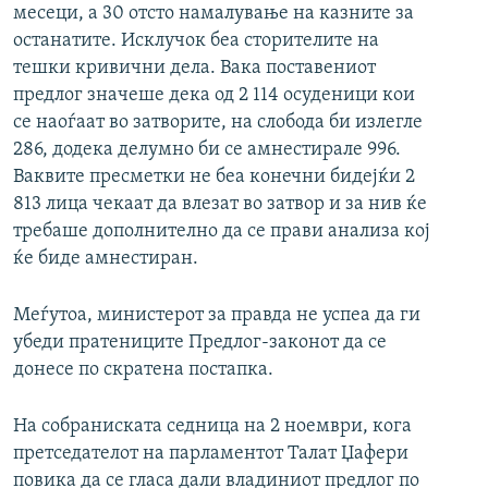
месеци, а 30 отсто намалување на казните за
останатите. Исклучок беа сторителите на
тешки кривични дела. Вака поставениот
предлог значеше дека од 2 114 осуденици кои
се наоѓаат во затворите, на слобода би излегле
286, додека делумно би се амнестирале 996.
Ваквите пресметки не беа конечни бидејќи 2
813 лица чекаат да влезат во затвор и за нив ќе
требаше дополнително да се прави анализа кој
ќе биде амнестиран.
Меѓутоа, министерот за правда не успеа да ги
убеди пратениците Предлог-законот да се
донесе по скратена постапка.
На собраниската седница на 2 ноември, кога
претседателот на парламентот Талат Џафери
повика да се гласа дали владиниот предлог по