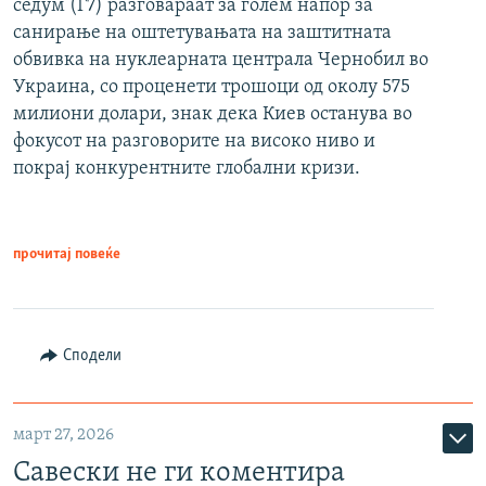
седум (Г7) разговараат за голем напор за
санирање на оштетувањата на заштитната
обвивка на нуклеарната централа Чернобил во
Украина, со проценети трошоци од околу 575
милиони долари, знак дека Киев останува во
фокусот на разговорите на високо ниво и
покрај конкурентните глобални кризи.
прочитај повеќе
Сподели
март 27, 2026
Савески не ги коментира