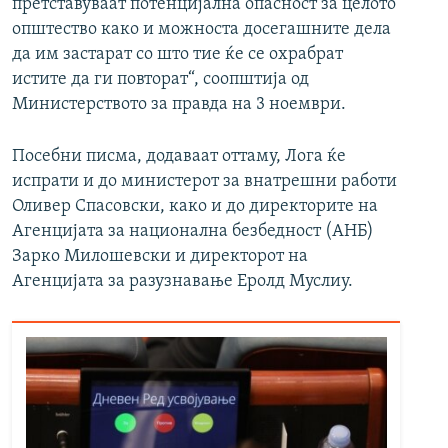
претставуваат потенцијална опасност за целото
општество како и можноста досегашните дела
да им застарат со што тие ќе се охрабрат
истите да ги повторат“, соопштија од
Министерството за правда на 3 ноември.
Посебни писма, додаваат оттаму, Лога ќе
испрати и до министерот за внатрешни работи
Оливер Спасовски, како и до директорите на
Агенцијата за национална безбедност (АНБ)
Зарко Милошевски и директорот на
Агенцијата за разузнавање Еролд Муслиу.