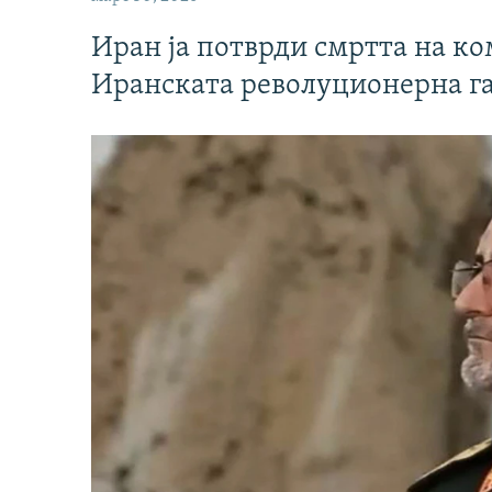
Иран ја потврди смртта на к
Иранската револуционерна г