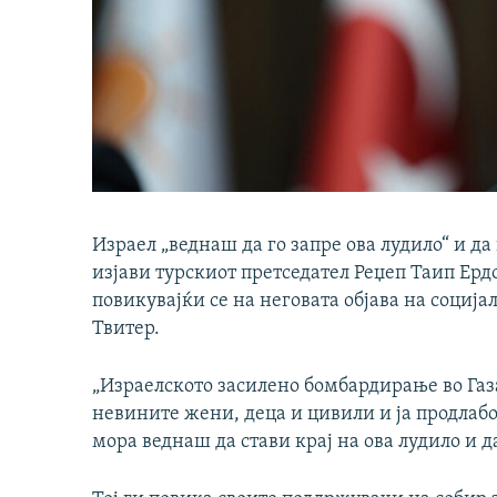
Израел „веднаш да го запре ова лудило“ и да
изјави турскиот претседател Реџеп Таип Ер
повикувајќи се на неговата објава на социј
Твитер.
„Израелското засилено бомбардирање во Газ
невините жени, деца и цивили и ја продлаб
мора веднаш да стави крај на ова лудило и да