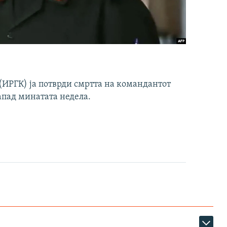
ИРГК) ја потврди смртта на командантот
апад минатата недела.