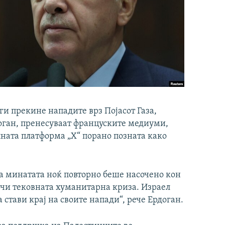
 ги прекине нападите врз Појасот Газа,
доган, пренесуваат француските медиуми,
алната платформа „X“ порано позната како
а минатата ноќ повторно беше насочено кон
очи тековната хуманитарна криза. Израел
 стави крај на своите напади“, рече Ердоган.