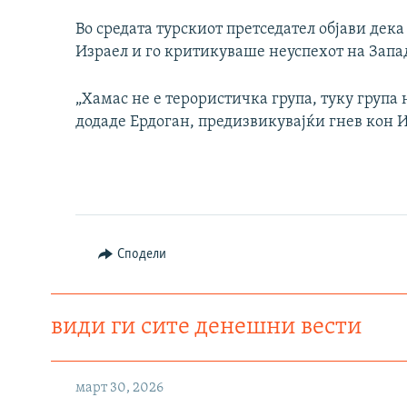
Во средата турскиот претседател објави дека
Израел и го критикуваше неуспехот на Западо
„Хамас не е терористичка група, туку група н
додаде Ердоган, предизвикувајќи гнев кон И
Сподели
види ги сите денешни вести
март 30, 2026