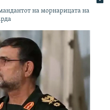
омандантот на морнарицата на
арда