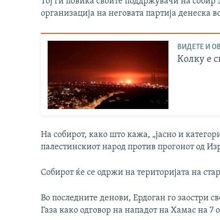
Тој ги повика своите поддржувачи на собир
организација на неговата партија денеска в
ВИДЕТЕ И ОВ
Колку е 
На собирот, како што кажа, „јасно и катего
палестинскиот народ против прогонот од Изр
Собирот ќе се одржи на територијата на ста
Во последните денови, Ердоган го заостри с
Газа како одговор на нападот на Хамас на 7 