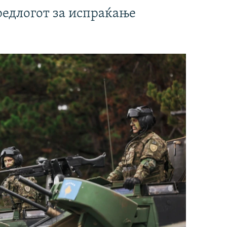
редлогот за испраќање