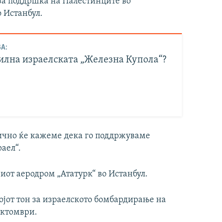
 за поддршка на Палестинците во
о Истанбул.
А:
силна израелската „Железна Купола“?
рично ќе кажеме дека го поддржуваме
аел“.
риот аеродром „Ататурк“ во Истанбул.
војот тон за израелското бомбардирање на
октомври.