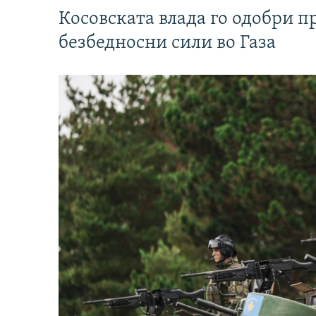
Косовската влада го одобри п
безбедносни сили во Газа