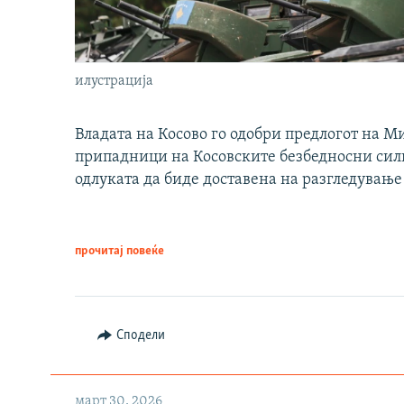
илустрација
Владата на Косово го одобри предлогот на М
припадници на Косовските безбедносни сили 
одлуката да биде доставена на разгледување
прочитај повеќе
Сподели
март 30, 2026