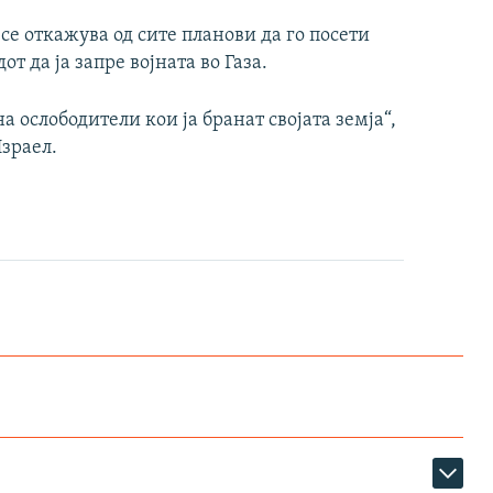
 се откажува од сите планови да го посети
т да ја запре војната во Газа.
а ослободители кои ја бранат својата земја“,
зраел.