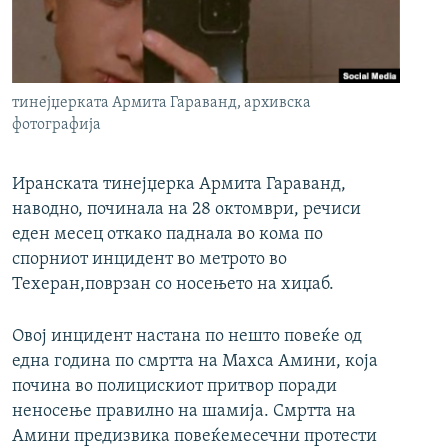
РСЕ веб страници
тинејџеркатa Армита Гараванд, архивска
фотографија
Иранската тинејџерка Армита Гараванд,
наводно, починала на 28 октомври, речиси
еден месец откако паднала во кома по
спорниот инцидент во метрото во
Техеран,поврзан со носењето на хиџаб.
Овој инцидент настана по нешто повеќе од
една година по смртта на Махса Амини, која
почина во полицискиот притвор поради
неносење правилно на шамија. Смртта на
Амини предизвика повеќемесечни протести