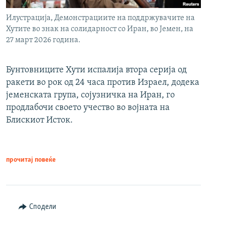
Илустрација, Демонстрациите на поддржувачите на
Хутите во знак на солидарност со Иран, во Јемен, на
27 март 2026 година.
Бунтовниците Хути испалија втора серија од
ракети во рок од 24 часа против Израел, додека
јеменската група, сојузничка на Иран, го
продлабочи своето учество во војната на
Блискиот Исток.
прочитај повеќе
Сподели