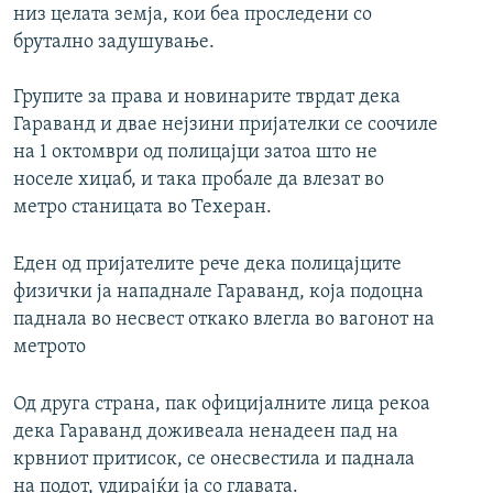
низ целата земја, кои беа проследени со
брутално задушување.
Групите за права и новинарите тврдат дека
Гараванд и двае нејзини пријателки се соочиле
на 1 октомври од полицајци затоа што не
носеле хиџаб, и така пробале да влезат во
метро станицата во Техеран.
Еден од пријателите рече дека полицајците
физички ја нападнале Гараванд, која подоцна
паднала во несвест откако влегла во вагонот на
метрото
Од друга страна, пак официјалните лица рекоа
дека Гараванд доживеала ненадеен пад на
крвниот притисок, се онесвестила и паднала
на подот, удирајќи ја со главата.