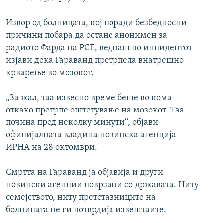
Извор од болницата, кој поради безбедносни
причини побара да остане анонимен за
радиото Фарда на РСЕ, веднаш по инцидентот
изјави дека Гараванд претрпела внатрешно
крварење во мозокот.
„За жал, таа извесно време беше во кома
откако претрпе оштетување на мозокот. Таа
почина пред неколку минути“, објави
официјалната владина новинска агенција
ИРНА на 28 октомври.
Смртта на Гараванд ја објавија и други
новински агенции поврзани со државата. Ниту
семејството, ниту претставниците на
болницата не ги потврдија извештаите.