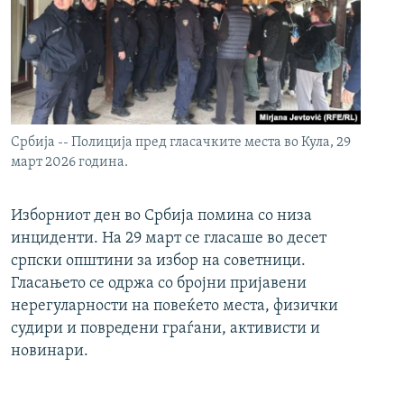
Србија -- Полиција пред гласачките места во Кула, 29
март 2026 година.
Изборниот ден во Србија помина со низа
инциденти. На 29 март се гласаше во десет
српски општини за избор на советници.
Гласањето се одржа со бројни пријавени
нерегуларности на повеќето места, физички
судири и повредени граѓани, активисти и
новинари.