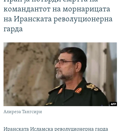
командантот на морнарицата
на Иранската револуционерна
гарда
Алиреза Тангсири
Иранската Исламска револуционерна гарда