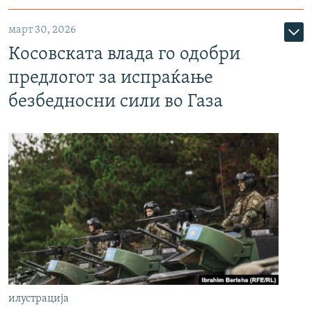
март 30, 2026
Косовската влада го одобри
предлогот за испраќање
безбедносни сили во Газа
илустрација