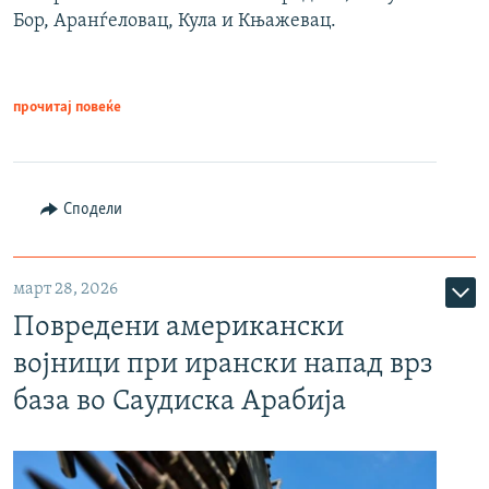
Бор, Аранѓеловац, Кула и Књажевац.
прочитај повеќе
Сподели
март 28, 2026
Повредени американски
војници при ирански напад врз
база во Саудиска Арабија