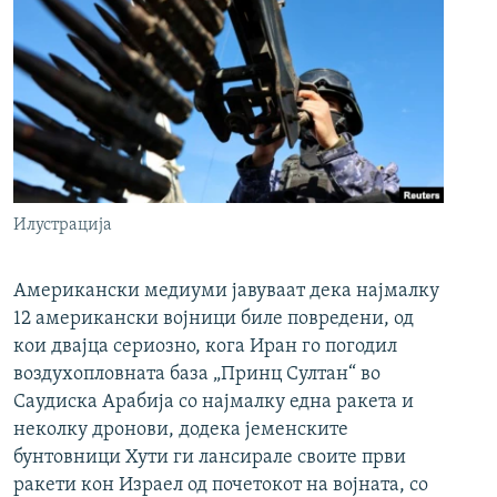
Илустрација
Американски медиуми јавуваат дека најмалку
12 американски војници биле повредени, од
кои двајца сериозно, кога Иран го погодил
воздухопловната база „Принц Султан“ во
Саудиска Арабија со најмалку една ракета и
неколку дронови, додека јеменските
бунтовници Хути ги лансирале своите први
ракети кон Израел од почетокот на војната, со