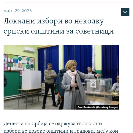
март 29, 2026
Локални избори во неколку
српски општини за советници
Денеска во Србија се одржуваат локални
избори во повеќе општини и градови, меѓу кои