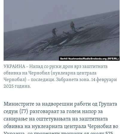
УКРАИНА – Напад со руски дрон врз заштитната
обвивка на Чернобил (нуклеарна централа
Чернобил) – последици. Забранета зона. 14 февруари
2025 година.
Министрите за надворешни работи од Групата
седум (Г7) разговараат за голем напор за
санирање на оштетувањата на заштитната
обвивка на нуклеарната централа Чернобил во