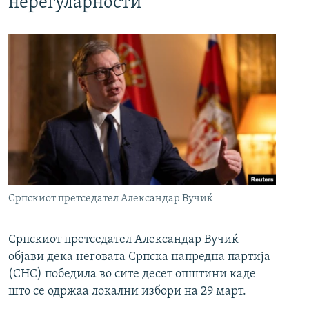
нерегуларности
Српскиот претседател Александар Вучиќ
Српскиот претседател Александар Вучиќ
објави дека неговата Српска напредна партија
(СНС) победила во сите десет општини каде
што се одржаа локални избори на 29 март.