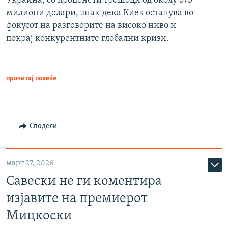
Украина, со проценети трошоци од околу 575
милиони долари, знак дека Киев останува во
фокусот на разговорите на високо ниво и
покрај конкурентните глобални кризи.
прочитај повеќе
Сподели
март 27, 2026
Савески не ги коментира
изјавите на премиерот
Мицкоски