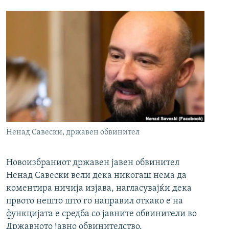
Ненад Савески, државен обвинител
Новоизбраниот државен јавен обвинител
Ненад Савески вели дека никогаш нема да
коментира ничија изјава, нагласувајќи дека
првото нешто што го направил откако е на
функцијата е средба со јавните обвинители во
Државното јавно обвинителство.