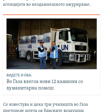
агенцијата во неодамнешното ажурирање.
ВИДЕТЕ И ОВА:
Во Газа влегоа нови 12 камиони со
хуманитарна помош
Се известува и дека три училишта во Газа
претрпеле штета од блиските воздушни