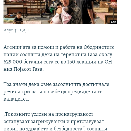
РСЕ веб страници
илустрација
Агенцијата за помош и работа на Обединетите
нации соопшти дека на теренот на Газа околу
629 000 бегалци сега се во 150 локации на ОН
низ Појасот Газа.
Тоа значи дека овие засолништа достигнале
речиси три пати повеќе од предвидениот
капацитет.
„Тековните услови на пренатрупаност
остануваат загрижувачки и претставуваат
ризик по здравјето и безбедноста“, соопшти