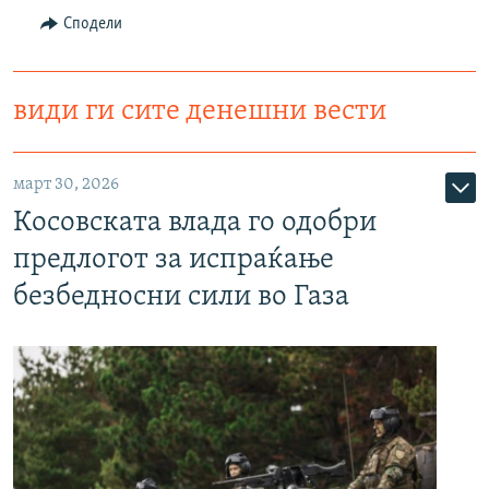
Сподели
види ги сите денешни вести
март 30, 2026
Косовската влада го одобри
предлогот за испраќање
безбедносни сили во Газа