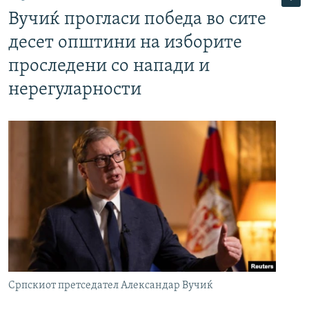
Вучиќ прогласи победа во сите
десет општини на изборите
проследени со напади и
нерегуларности
Српскиот претседател Александар Вучиќ