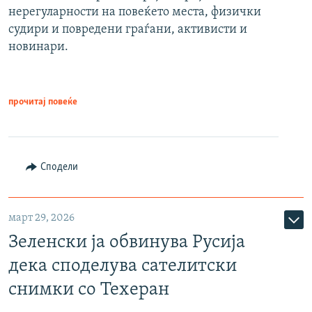
нерегуларности на повеќето места, физички
судири и повредени граѓани, активисти и
новинари.
прочитај повеќе
Сподели
март 29, 2026
Зеленски ја обвинува Русија
дека споделува сателитски
снимки со Техеран