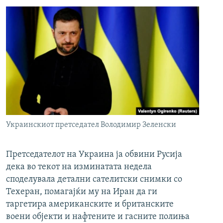
Украинскиот претседател Володимир Зеленски
Претседателот на Украина ја обвини Русија
дека во текот на изминатата недела
споделувала детални сателитски снимки со
Техеран, помагајќи му на Иран да ги
таргетира американските и британските
воени објекти и нафтените и гасните полиња