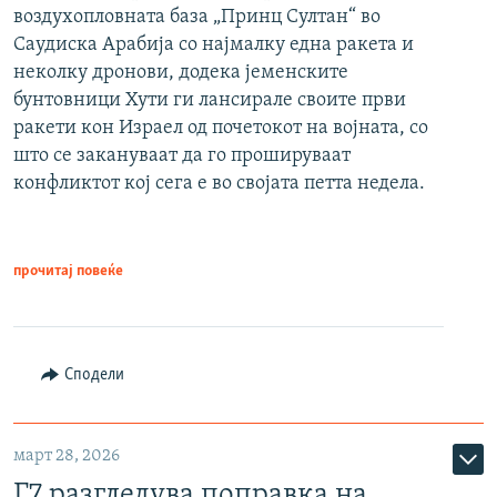
воздухопловната база „Принц Султан“ во
Саудиска Арабија со најмалку една ракета и
неколку дронови, додека јеменските
бунтовници Хути ги лансирале своите први
ракети кон Израел од почетокот на војната, со
што се закануваат да го прошируваат
конфликтот кој сега е во својата петта недела.
прочитај повеќе
Сподели
март 28, 2026
Г7 разгледува поправка на