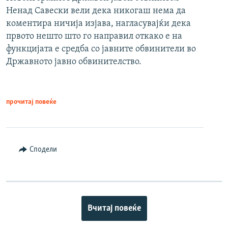
Ненад Савески вели дека никогаш нема да
коментира ничија изјава, нагласувајќи дека
првото нешто што го направил откако е на
функцијата е средба со јавните обвинители во
Државното јавно обвинителство.
прочитај повеќе
Сподели
Вчитај повеќе