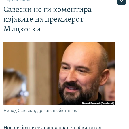
Савески не ги коментира
изјавите на премиерот
Мицкоски
Ненад Савески, државен обвинител
Новоизбраниот државен јавен обвинител