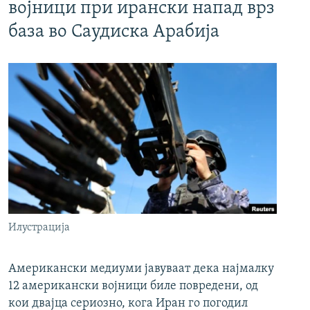
војници при ирански напад врз
база во Саудиска Арабија
Илустрација
Американски медиуми јавуваат дека најмалку
12 американски војници биле повредени, од
кои двајца сериозно, кога Иран го погодил