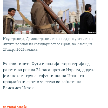
Илустрација, Демонстрациите на поддржувачите на
Хутите во знак на солидарност со Иран, во Јемен, на
27 март 2026 година.
Бунтовниците Хути испалија втора серија од
ракети во рок од 24 часа против Израел, додека
јеменската група, сојузничка на Иран, го
продлабочи своето учество во војната на
Блискиот Исток.
прочитај повеќе