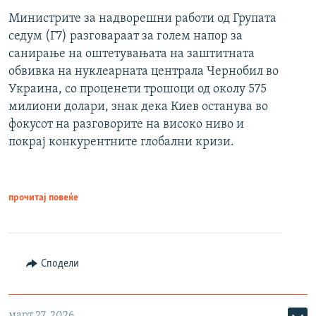
Министрите за надворешни работи од Групата
седум (Г7) разговараат за голем напор за
санирање на оштетувањата на заштитната
обвивка на нуклеарната централа Чернобил во
Украина, со проценети трошоци од околу 575
милиони долари, знак дека Киев останува во
фокусот на разговорите на високо ниво и
покрај конкурентните глобални кризи.
прочитај повеќе
Сподели
март 27, 2026