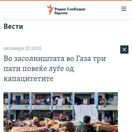
Достапни
линкови
Оди
Вести
на
МАКЕДОНИЈА
содржината
СВЕТ
Оди
октомври 27, 2023
ВИЗУЕЛНО
на
Во засолништата во Газа три
главната
ВЕСТИ
навигација
пати повеќе луѓе од
ШТО ТРЕБА ДА ЗНАЕТЕ
Премини
капацитетите
на
ПРИЈАВИ СЕ ЗА ЊУЗЛЕТЕР
пребарување
ПОДКАСТ ЗОШТО?
СЛЕДЕТЕ НЕ