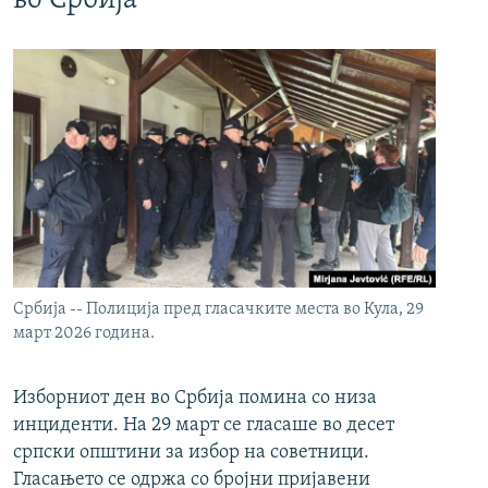
во Србија
Србија -- Полиција пред гласачките места во Кула, 29
март 2026 година.
Изборниот ден во Србија помина со низа
инциденти. На 29 март се гласаше во десет
српски општини за избор на советници.
Гласањето се одржа со бројни пријавени