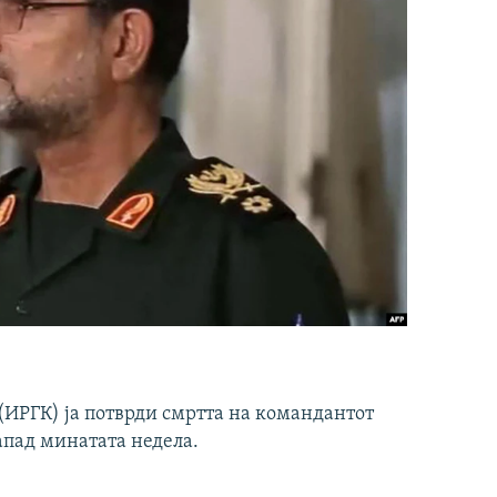
ИРГК) ја потврди смртта на командантот
апад минатата недела.