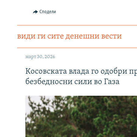
Сподели
види ги сите денешни вести
март 30, 2026
Косовската влада го одобри п
безбедносни сили во Газа