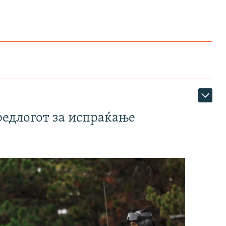
редлогот за испраќање