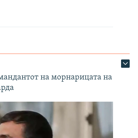
омандантот на морнарицата на
арда