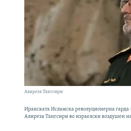
Алиреза Тангсири
Иранската Исламска револуционерна гарда (
Алиреза Тангсири во израелски воздушен н