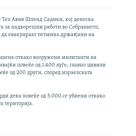
 Тел Авив Шпенд Садики, кој денеска
а за надворешни работи во Собранието,
т да евакуираат петмина државјани на
влошена откако вооружени милитанти на
вајќи повеќе од 1.400 луѓе, главно цивили
еќе од 200 други, според израелската
врди дека повеќе од 5.000 се убиени откако
а територија.