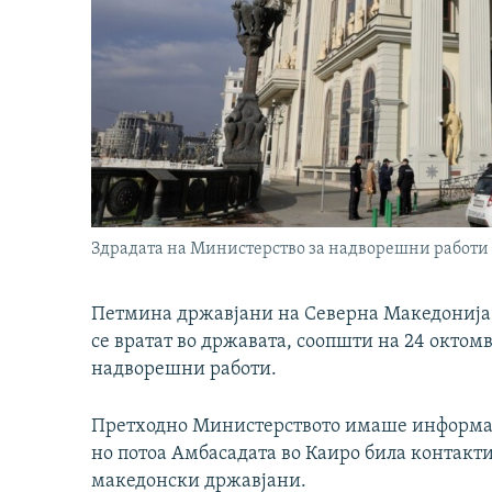
Здрадата на Министерство за надворешни работи
Петмина државјани на Северна Македонија, 
се вратат во државата, соопшти на 24 окто
надворешни работи.
Претходно Министерството имаше информации
но потоа Амбасадата во Каиро била контактир
македонски државјани.