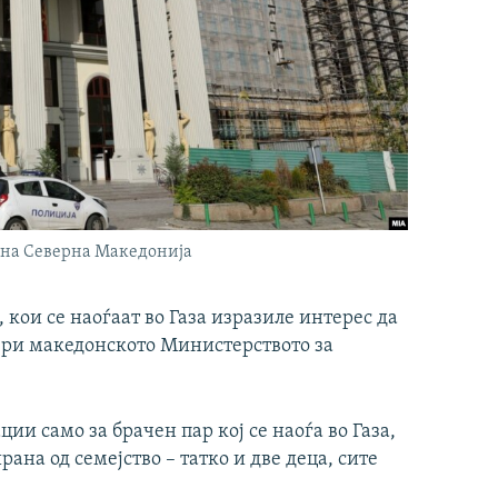
 на Северна Македонија
кои се наоѓаат во Газа изразиле интерес да
мври македонското Министерството за
 само за брачен пар кој се наоѓа во Газа,
ана од семејство – татко и две деца, сите