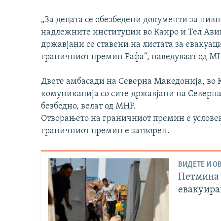
„За децата се обезбедени документи за нивн
надлежните институции во Каиро и Тел Авив
државјани се ставени на листата за евакуаци
граничниот премин Рафа“, наведуваат од МН
Двете амбасади на Северна Македонија, во К
комуникација со сите државјани на Северна
безбедно, велат од МНР.
Отворањето на граничниот премин е условено
граничниот премин е затворен.
ВИДЕТЕ И ОВ
Петмина 
евакуира