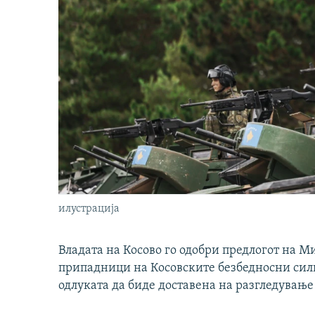
илустрација
Владата на Косово го одобри предлогот на М
припадници на Косовските безбедносни сили 
одлуката да биде доставена на разгледување