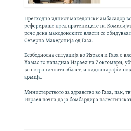
Претходно идниот македонски амбасадор во
реферираше пред пратениците на Комисијат
рече дека македонските власти се обидуваа
Северна Македонија од Газа.
Безбедносна ситуација во Израел и Газа е 
Хамас го нападнаа Израел на 7 октомври, уби
во пограничната област, и киднапирајќи пов
армија.
Министерството за здравство во Газа, пак, т
Израел почна да ја бомбардира палестинскат