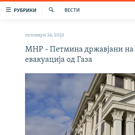
Достапни
ВЕСТИ
РУБРИКИ
линкови
Барај
Оди
МАКЕДОНИЈА
на
октомври 24, 2023
СВЕТ
содржината
Оди
МНР - Петмина државјани на
ВИЗУЕЛНО
на
евакуација од Газа
ВЕСТИ
главната
навигација
ШТО ТРЕБА ДА ЗНАЕТЕ
Премини
ПРИЈАВИ СЕ ЗА ЊУЗЛЕТЕР
на
пребарување
ПОДКАСТ ЗОШТО?