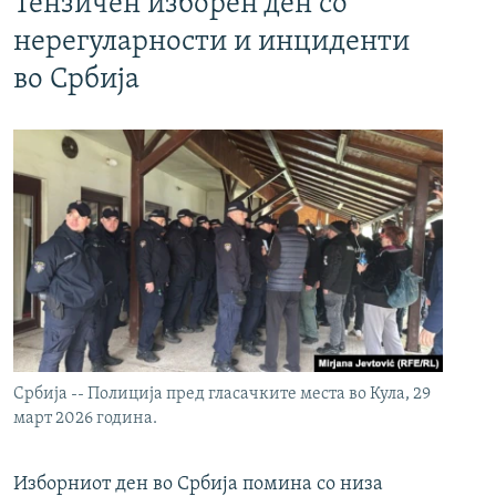
Тензичен изборен ден со
нерегуларности и инциденти
во Србија
Србија -- Полиција пред гласачките места во Кула, 29
март 2026 година.
Изборниот ден во Србија помина со низа