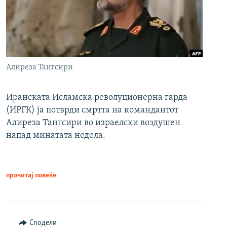
Алиреза Тангсири
Иранската Исламска револуционерна гарда
(ИРГК) ја потврди смртта на командантот
Алиреза Тангсири во израелски воздушен
напад минатата недела.
прочитај повеќе
Сподели