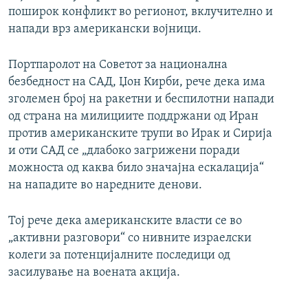
поширок конфликт во регионот, вклучително и
напади врз американски војници.
Портпаролот на Советот за национална
безбедност на САД, Џон Кирби, рече дека има
зголемен број на ракетни и беспилотни напади
од страна на милициите поддржани од Иран
против американските трупи во Ирак и Сирија
и оти САД се „длабоко загрижени поради
можноста од каква било значајна ескалација“
на нападите во наредните денови.
Тој рече дека американските власти се во
„активни разговори“ со нивните израелски
колеги за потенцијалните последици од
засилување на воената акција.