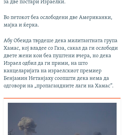
за две постари Израелки.
Во петокот беа ослободени две Американки,
мајка и ќерка.
Абу Обеида тврдеше дека милитантната група
Хамас, кој владее со Газа, сакал да ги ослободи
двете жени кои беа пуштени вчера, но дека
Израел одбил да ги прими, на што
канцеларијата на израелскиот премиер
Бенјамин Нетанјаху соопшти дека нема да
одговори на „пропагандните лаги на Хамас“.