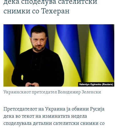
дека споделува сателитски
снимки со Техеран
Украинскиот претседател Володимир Зеленски
Претседателот на Украина ја обвини Русија
дека во текот на изминатата недела
споделувала детални сателитски снимки со