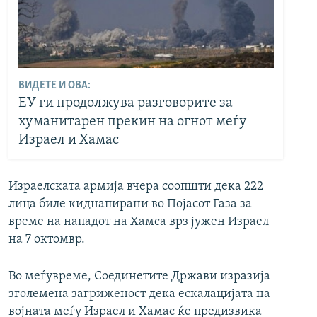
ВИДЕТЕ И ОВА:
ЕУ ги продолжува разговорите за
хуманитарен прекин на огнот меѓу
Израел и Хамас
Израелската армија вчера соопшти дека 222
лица биле киднапирани во Појасот Газа за
време на нападот на Хамса врз јужен Израел
на 7 октомвр.
Во меѓувреме, Соединетите Држави изразија
зголемена загриженост дека ескалацијата на
војната меѓу Израел и Хамас ќе предизвика