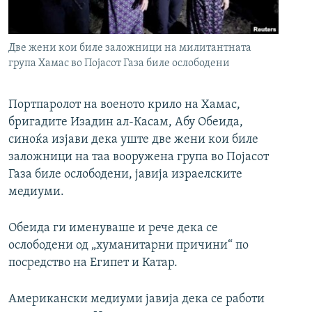
РСЕ веб страници
Две жени кои биле заложници на милитантната
група Хамас во Појасот Газа биле ослободени
Портпаролот на военото крило на Хамас,
бригадите Изадин ал-Касам, Абу Обеида,
синоќа изјави дека уште две жени кои биле
заложници на таа вооружена група во Појасот
Газа биле ослободени, јавија израелските
медиуми.
Обеида ги именуваше и рече дека се
ослободени од „хуманитарни причини“ по
посредство на Египет и Катар.
Американски медиуми јавија дека се работи