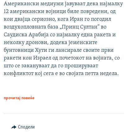
Американски медиуми јавуваат дека најмалку
12 американски војници биле повредени, од
кои двајца сериозно, кога Иран го погодил
воздухопловната база „Принц Султан“ во
Саудиска Арабија со најмалку една ракета и
неколку дронови, додека јеменските
бунтовници Хути ги лансирале своите први
ракети кон Израел од почетокот на војната, со
што се закануваат да го прошируваат
конфликтот кој сега е во својата петта недела.
прочитај повеќе
Сподели