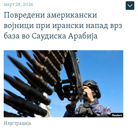
март 28, 2026
Повредени американски
војници при ирански напад врз
база во Саудиска Арабија
Илустрација