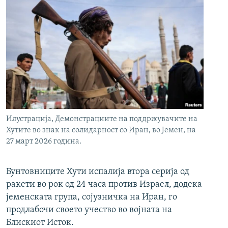
Илустрација, Демонстрациите на поддржувачите на
Хутите во знак на солидарност со Иран, во Јемен, на
27 март 2026 година.
Бунтовниците Хути испалија втора серија од
ракети во рок од 24 часа против Израел, додека
јеменската група, сојузничка на Иран, го
продлабочи своето учество во војната на
Блискиот Исток.