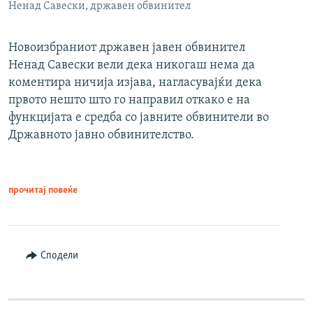
Ненад Савески, државен обвинител
Новоизбраниот државен јавен обвинител
Ненад Савески вели дека никогаш нема да
коментира ничија изјава, нагласувајќи дека
првото нешто што го направил откако е на
функцијата е средба со јавните обвинители во
Државното јавно обвинителство.
прочитај повеќе
Сподели