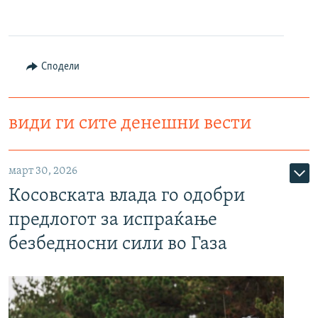
Сподели
види ги сите денешни вести
март 30, 2026
Косовската влада го одобри
предлогот за испраќање
безбедносни сили во Газа