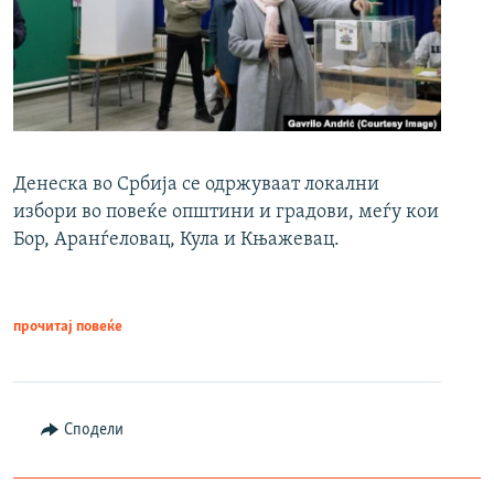
Денеска во Србија се одржуваат локални
избори во повеќе општини и градови, меѓу кои
Бор, Аранѓеловац, Кула и Књажевац.
прочитај повеќе
Сподели