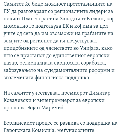
Самитот ќе биде можност претставниците на
ЕУ да разговараат со регионалните лидери за
новиот План за раст на Западниот Балкан, кој
моментно го подготвува ЕК и кој има за цел
уште од сега да им овозможи на граѓаните на
земјите од регионот да ги почуствуваат
придобивките од членството во Унијата, како
што се пристапот до единствениот европски
пазар, регионалната економска соработка,
забрзувањето на фундаменталните реформи и
зголемената финансиска поддршка.
На самитот учествуваат премиерот Димитар
Ковачевски и вицепремиерот за европски
прашања Бојан Маричиќ.
Берлинскиот процес се развива со поддршка на
Европската Комисија, меѓународните