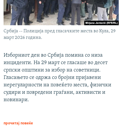
Србија -- Полиција пред гласачките места во Кула, 29
март 2026 година.
Изборниот ден во Србија помина со низа
инциденти. На 29 март се гласаше во десет
српски општини за избор на советници.
Гласањето се одржа со бројни пријавени
нерегуларности на повеќето места, физички
судири и повредени граѓани, активисти и
новинари.
прочитај повеќе