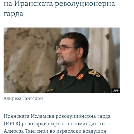
на Иранската револуционерна
гарда
Алиреза Тангсири
Иранската Исламска револуционерна гарда
(ИРГК) ја потврди смртта на командантот
Алиреза Тангсири во израелски воздушен