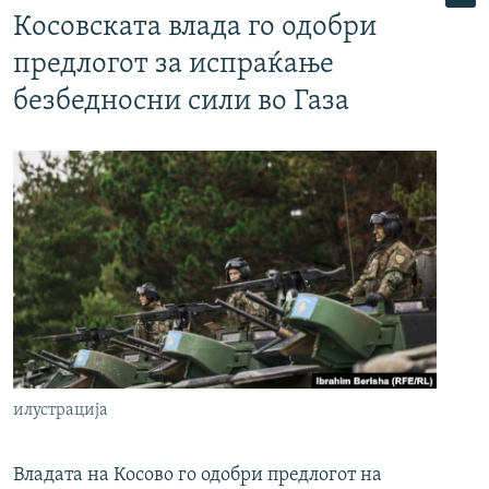
Косовската влада го одобри
предлогот за испраќање
безбедносни сили во Газа
илустрација
Владата на Косово го одобри предлогот на