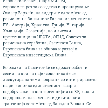
Европскиот совет, Шарл Мишел,
еврокомесарот за соседство и проширување
Оливер Вархеји, на лидерите од земјите од
регионот на Западниот Балкан и членките на
ЕУ - Австрија, Хрватска, Грција, Унгарија,
Холандија, Словенија, но и високи
претставници на ЦЕФТА, ОЕЦД, Советот за
регионална соработка, Светската Банка,
Европската банка за обнова и развој и
Европската инвестициска Банка.
Во рамки на Самитот ќе се одржат работни
сесии на кои на највисоко ниво ќе се
дискутира на теми поврзани со интегрирањето
на регионот во единствениот пазар и
подобрување на конвергенцијата со ЕУ, како и
поддршката на зелената и дигиталната
транзиција во земјите од Западен Балкан. Се