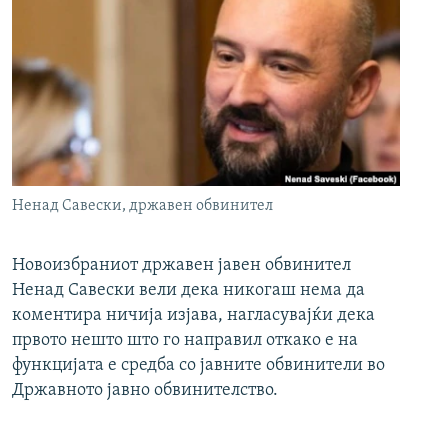
Ненад Савески, државен обвинител
Новоизбраниот државен јавен обвинител
Ненад Савески вели дека никогаш нема да
коментира ничија изјава, нагласувајќи дека
првото нешто што го направил откако е на
функцијата е средба со јавните обвинители во
Државното јавно обвинителство.