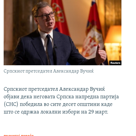
Српскиот претседател Александар Вучиќ
Српскиот претседател Александар Вучиќ
објави дека неговата Српска напредна партија
(СНС) победила во сите десет општини каде
што се одржаа локални избори на 29 март.