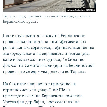
РСЕ веб страници
Тирана, пред почетокот на самитот на лидерите на
Берлинскиот процес
Постигнувањата во рамки на Берлинскиот
процес и влијанието на иницијативата врз
регионалната соработка, нејзината важност во
заокружувањето на европската интеграција,
како и билатералните односи, ќе бидат во
фокусот на Самитот на лидери на Берлинскиот
процес што се одржува денеска во Тирана.
На Самитот е најавено е присуство на
германскиот канцелар Олаф Шолц,
претседателката на Европската комисија,
Урсула фон дер Лајен, претседателот на