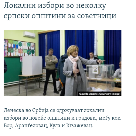
Локални избори во неколку
српски општини за советници
Денеска во Србија се одржуваат локални
избори во повеќе општини и градови, меѓу кои
Бор, Аранѓеловац, Кула и Књажевац.