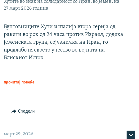
Хутите во знак на солидарност со Иран, во Јемен, на
27 март 2026 година.
Бунтовниците Хути испалија втора серија од
ракети во рок од 24 часа против Израел, додека
јеменската група, сојузничка на Иран, го
продлабочи своето учество во војната на
Блискиот Исток.
прочитај повеќе
Сподели
март 29, 2026