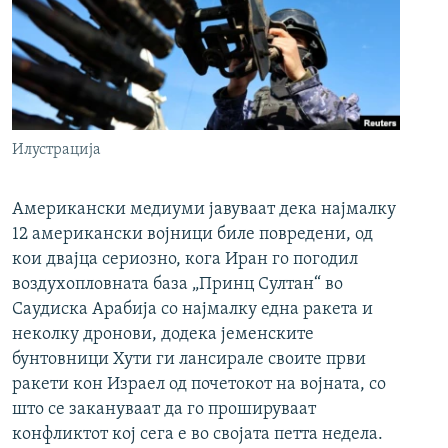
Илустрација
Американски медиуми јавуваат дека најмалку
12 американски војници биле повредени, од
кои двајца сериозно, кога Иран го погодил
воздухопловната база „Принц Султан“ во
Саудиска Арабија со најмалку една ракета и
неколку дронови, додека јеменските
бунтовници Хути ги лансирале своите први
ракети кон Израел од почетокот на војната, со
што се закануваат да го прошируваат
конфликтот кој сега е во својата петта недела.