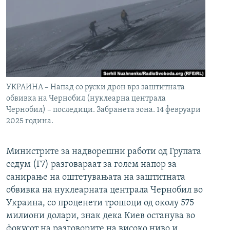
УКРАИНА – Напад со руски дрон врз заштитната
обвивка на Чернобил (нуклеарна централа
Чернобил) – последици. Забранета зона. 14 февруари
2025 година.
Министрите за надворешни работи од Групата
седум (Г7) разговараат за голем напор за
санирање на оштетувањата на заштитната
обвивка на нуклеарната централа Чернобил во
Украина, со проценети трошоци од околу 575
милиони долари, знак дека Киев останува во
фокусот на разговорите на високо ниво и