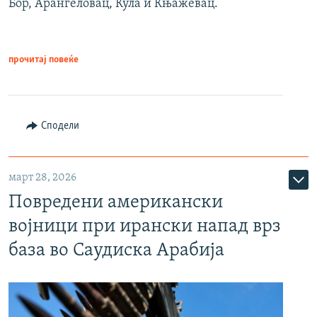
Бор, Аранѓеловац, Кула и Књажевац.
прочитај повеќе
Сподели
март 28, 2026
Повредени американски
војници при ирански напад врз
база во Саудиска Арабија