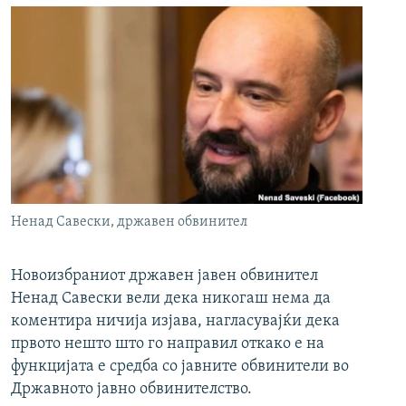
Ненад Савески, државен обвинител
Новоизбраниот државен јавен обвинител
Ненад Савески вели дека никогаш нема да
коментира ничија изјава, нагласувајќи дека
првото нешто што го направил откако е на
функцијата е средба со јавните обвинители во
Државното јавно обвинителство.