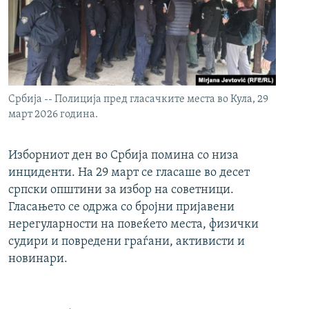
Србија -- Полиција пред гласачките места во Кула, 29
март 2026 година.
Изборниот ден во Србија помина со низа
инциденти. На 29 март се гласаше во десет
српски општини за избор на советници.
Гласањето се одржа со бројни пријавени
нерегуларности на повеќето места, физички
судири и повредени граѓани, активисти и
новинари.