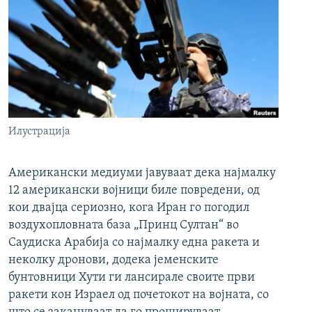
Илустрација
Американски медиуми јавуваат дека најмалку
12 американски војници биле повредени, од
кои двајца сериозно, кога Иран го погодил
воздухопловната база „Принц Султан“ во
Саудиска Арабија со најмалку една ракета и
неколку дронови, додека јеменските
бунтовници Хути ги лансирале своите први
ракети кон Израел од почетокот на војната, со