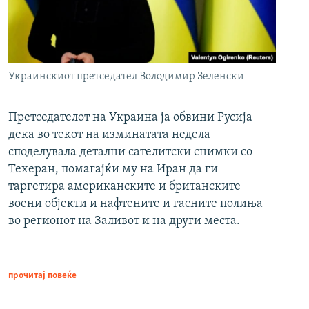
Украинскиот претседател Володимир Зеленски
Претседателот на Украина ја обвини Русија
дека во текот на изминатата недела
споделувала детални сателитски снимки со
Техеран, помагајќи му на Иран да ги
таргетира американските и британските
воени објекти и нафтените и гасните полиња
во регионот на Заливот и на други места.
прочитај повеќе