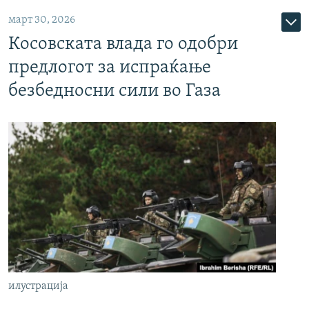
март 30, 2026
Косовската влада го одобри
предлогот за испраќање
безбедносни сили во Газа
илустрација