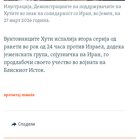
Илустрација, Демонстрациите на поддржувачите на
Хутите во знак на солидарност со Иран, во Јемен, на
27 март 2026 година.
Бунтовниците Хути испалија втора серија од
ракети во рок од 24 часа против Израел, додека
јеменската група, сојузничка на Иран, го
продлабочи своето учество во војната на
Блискиот Исток.
прочитај повеќе
Сподели