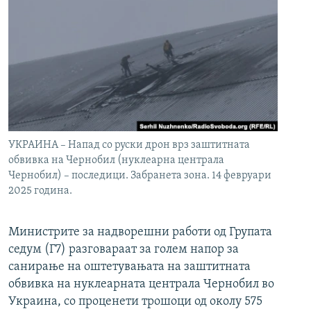
УКРАИНА – Напад со руски дрон врз заштитната
обвивка на Чернобил (нуклеарна централа
Чернобил) – последици. Забранета зона. 14 февруари
2025 година.
Министрите за надворешни работи од Групата
седум (Г7) разговараат за голем напор за
санирање на оштетувањата на заштитната
обвивка на нуклеарната централа Чернобил во
Украина, со проценети трошоци од околу 575