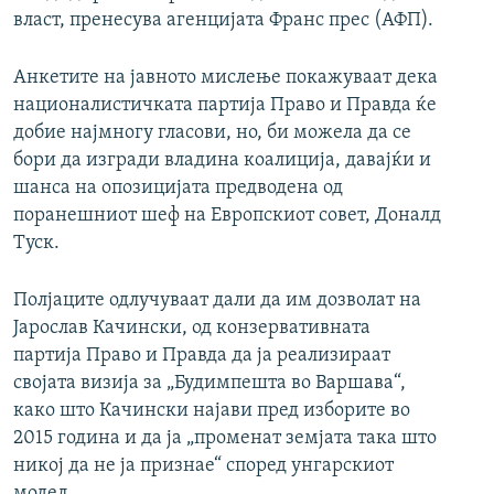
власт, пренесува агенцијата Франс прес (АФП).
Анкетите на јавното мислење покажуваат дека
националистичката партија Право и Правда ќе
добие најмногу гласови, но, би можела да се
бори да изгради владина коалиција, давајќи и
шанса на опозицијата предводена од
поранешниот шеф на Европскиот совет, Доналд
Туск.
Полјаците одлучуваат дали да им дозволат на
Јарослав Качински, од конзервативната
партија Право и Правда да ја реализираат
својата визија за „Будимпешта во Варшава“,
како што Качински најави пред изборите во
2015 година и да ја „променат земјата така што
никој да не ја признае“ според унгарскиот
модел.