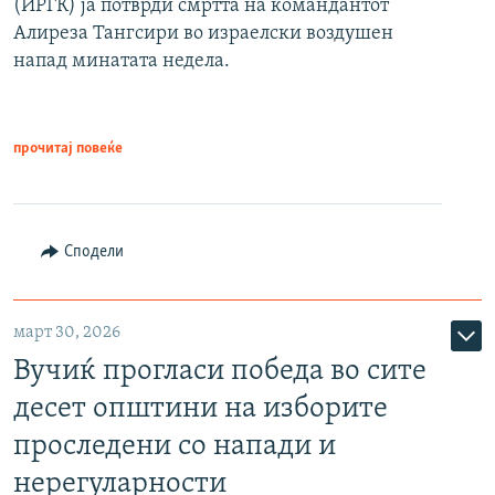
(ИРГК) ја потврди смртта на командантот
Алиреза Тангсири во израелски воздушен
напад минатата недела.
прочитај повеќе
Сподели
март 30, 2026
Вучиќ прогласи победа во сите
десет општини на изборите
проследени со напади и
нерегуларности