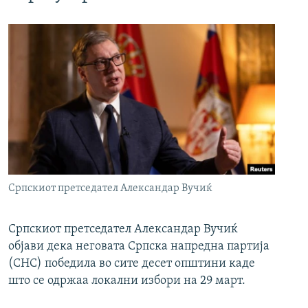
Српскиот претседател Александар Вучиќ
Српскиот претседател Александар Вучиќ
објави дека неговата Српска напредна партија
(СНС) победила во сите десет општини каде
што се одржаа локални избори на 29 март.