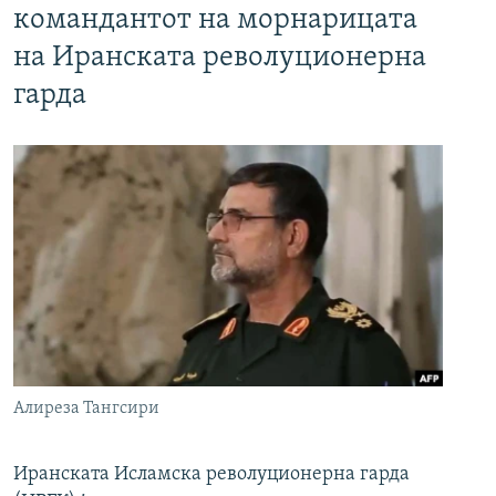
командантот на морнарицата
на Иранската револуционерна
гарда
Алиреза Тангсири
Иранската Исламска револуционерна гарда