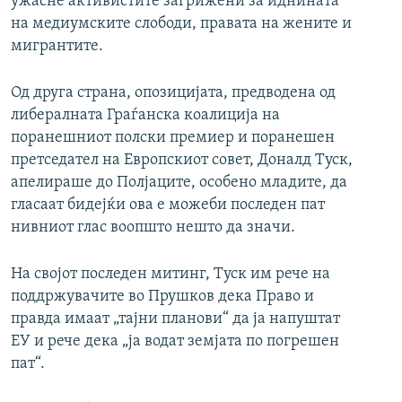
ужасне активистите загрижени за иднината
на медиумските слободи, правата на жените и
мигрантите.
Од друга страна, опозицијата, предводена од
либералната Граѓанска коалиција на
поранешниот полски премиер и поранешен
претседател на Европскиот совет, Доналд Туск,
апелираше до Полјаците, особено младите, да
гласаат бидејќи ова е можеби последен пат
нивниот глас воопшто нешто да значи.
На својот последен митинг, Туск им рече на
поддржувачите во Прушков дека Право и
правда имаат „тајни планови“ да ја напуштат
ЕУ и рече дека „ја водат земјата по погрешен
пат“.