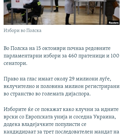
РСЕ веб страници
Избори во Полска
Во Полска на 15 октомври почнаа редовните
парламентарни избори за 460 пратеници и 100
сенатори.
Право на глас имаат околу 29 милиони луѓе,
вклучително и половина милион регистрирани
во странство во големата дијаспора.
Изборите ќе се покажат како клучни за идните
врски со Европската унија и соседна Украина,
додека владејачките популисти се
кандидираат за трет последователен мандат на