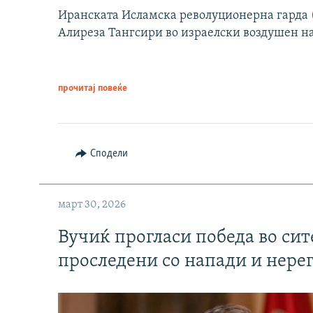
Иранската Исламска револуционерна гарда (
Алиреза Тангсири во израелски воздушен н
прочитај повеќе
Сподели
март 30, 2026
Вучиќ прогласи победа во си
проследени со напади и нере