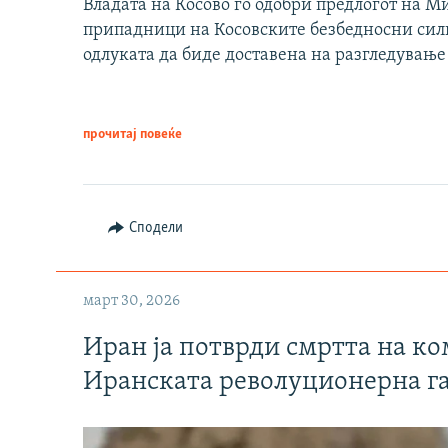
Владата на Косово го одобри предлогот на М
припадници на Косовските безбедносни сили 
одлуката да биде доставена на разгледување
прочитај повеќе
Сподели
март 30, 2026
Иран ја потврди смртта на к
Иранската револуционерна г