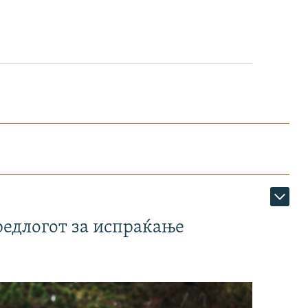
редлогот за испраќање