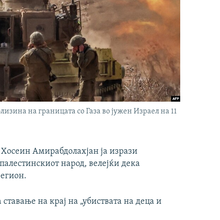
лизина на границата со Газа во јужен Израел на 11
Хосеин Амирабдолахјан ја изрази
 палестинскиот народ, велејќи дека
регион.
ставање на крај на „убиствата на деца и