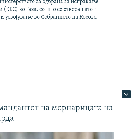
инистерството за одбрана за испраќање
(КБС) во Газа, со што се отвора патот
 и усвојување во Собранието на Косово.
омандантот на морнарицата на
арда