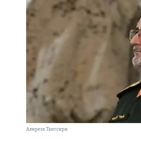
Алиреза Тангсири