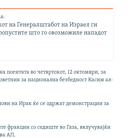
А:
от на Генералштабот на Израел ги
ропустите што го овозможиле нападот
а поентата во четвртокот, 12 октомври, за
советник за национална безбедност Касим ал-
лови на Ирак ќе се одржат демонстрации за
те фракции со седиште во Газа, вклучувајќи
ва АП.