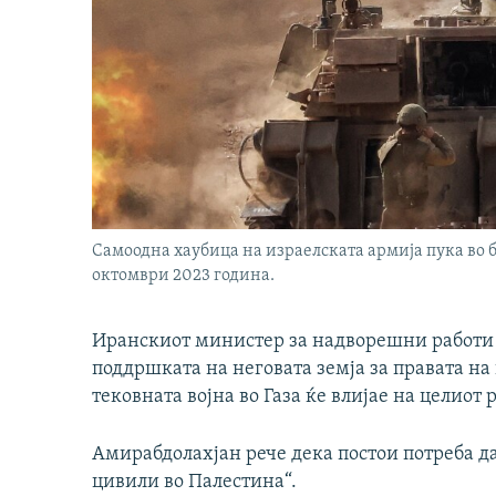
Самоодна хаубица на израелската армија пука во б
октомври 2023 година.
Иранскиот министер за надворешни работи 
поддршката на неговата земја за правата на
тековната војна во Газа ќе влијае на целиот 
Амирабдолахјан рече дека постои потреба да 
цивили во Палестина“.