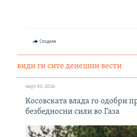
Сподели
види ги сите денешни вести
март 30, 2026
Косовската влада го одобри п
безбедносни сили во Газа