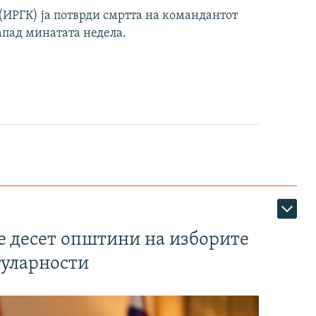
ИРГК) ја потврди смртта на командантот
апад минатата недела.
те десет општини на изборите
гуларности