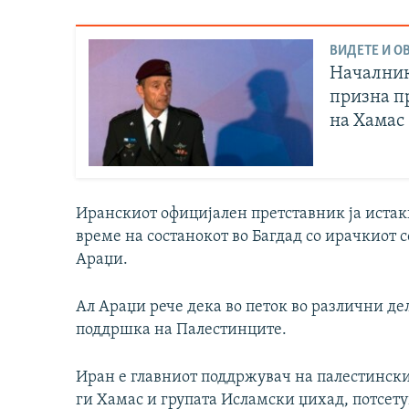
ВИДЕТЕ И ОВ
Началник
призна п
на Хамас
Иранскиот официјален претставник ја истакн
време на состанокот во Багдад со ирачкиот 
Араџи.
Ал Араџи рече дека во петок во различни де
поддршка на Палестинците.
Иран е главниот поддржувач на палестински
ги Хамас и групата Исламски џихад, потсету