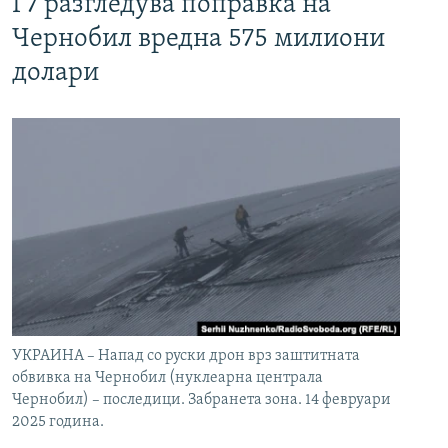
Г7 разгледува поправка на
Чернобил вредна 575 милиони
долари
УКРАИНА – Напад со руски дрон врз заштитната
обвивка на Чернобил (нуклеарна централа
Чернобил) – последици. Забранета зона. 14 февруари
2025 година.