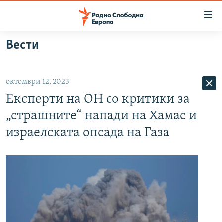
Достапни
линкови
Оди
Вести
на
МАКЕДОНИЈА
содржината
СВЕТ
Оди
октомври 12, 2023
ВИЗУЕЛНО
на
Експерти на ОН со критики за
главната
ВЕСТИ
навигација
„страшните“ напади на Хамас и
ШТО ТРЕБА ДА ЗНАЕТЕ
Премини
израелската опсада на Газа
на
ПРИЈАВИ СЕ ЗА ЊУЗЛЕТЕР
пребарување
ПОДКАСТ ЗОШТО?
СЛЕДЕТЕ НЕ