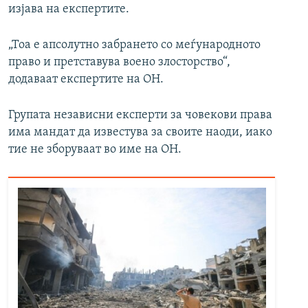
изјава на експертите.
„Тоа е апсолутно забрането со меѓународното
право и претставува воено злосторство“,
додаваат експертите на ОН.
Групата независни експерти за човекови права
има мандат да известува за своите наоди, иако
тие не зборуваат во име на ОН.