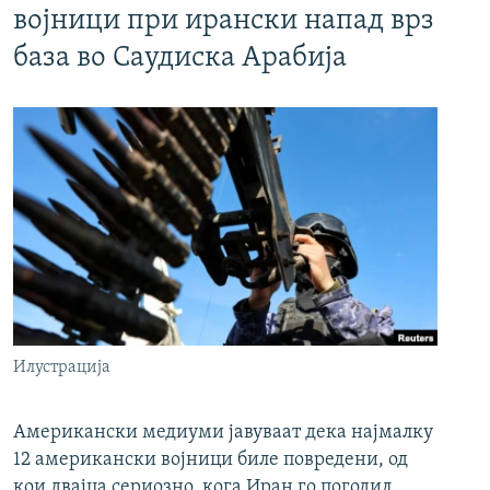
војници при ирански напад врз
база во Саудиска Арабија
Илустрација
Американски медиуми јавуваат дека најмалку
12 американски војници биле повредени, од
кои двајца сериозно, кога Иран го погодил