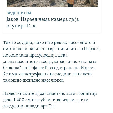
ВИДЕТЕ И ОВА:
Јаков: Израел нема намера да ја
окупира Газа
Тие го осудија, како што рекоа, насоченото и
смртоносно насилство врз цивилите во Израел,
но исто така предупредија дека
„понатамошното заострување на нелегалната
блокада“ на Појасот Газа од страна на Израел
ќе има катастрофални последици за целото
тамошно цивилно население.
Палестинските здравствени власти соопштија
дека 1.200 луѓе се убиени во израелските
воздушни напади врз Газа.