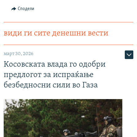
Сподели
види ги сите денешни вести
март 30, 2026
Косовската влада го одобри
предлогот за испраќање
безбедносни сили во Газа