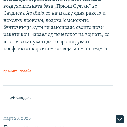
воздухопловната база „Принц Султан“ во
Саудиска Арабија со најмалку една ракета и
неколку дронови, додека јеменските
бунтовници Хути ги лансирале своите први
ракети кон Израел од почетокот на војната, со
што се закануваат да го прошируваат
конфликтот кој сега е во својата петта недела.
прочитај повеќе
Сподели
март 28, 2026