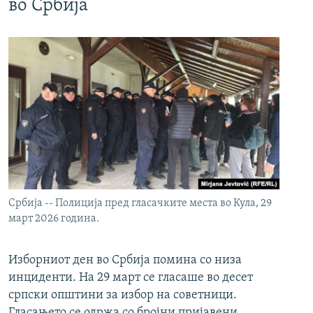
во Србија
Србија -- Полиција пред гласачките места во Кула, 29
март 2026 година.
Изборниот ден во Србија помина со низа
инциденти. На 29 март се гласаше во десет
српски општини за избор на советници.
Гласањето се одржа со бројни пријавени