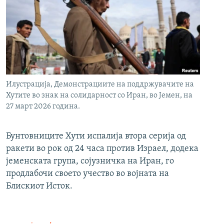
Илустрација, Демонстрациите на поддржувачите на
Хутите во знак на солидарност со Иран, во Јемен, на
27 март 2026 година.
Бунтовниците Хути испалија втора серија од
ракети во рок од 24 часа против Израел, додека
јеменската група, сојузничка на Иран, го
продлабочи своето учество во војната на
Блискиот Исток.