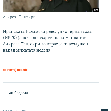
Алиреза Тангсири
Иранската Исламска револуционерна гарда
(ИРГК) ја потврди смртта на командантот
Алиреза Тангсири во израелски воздушен
напад минатата недела.
прочитај повеќе
Сподели