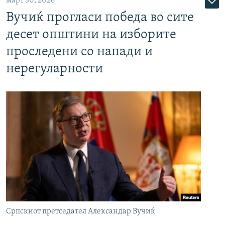
март 30, 2026
Вучиќ прогласи победа во сите
десет општини на изборите
проследени со напади и
нерегуларности
Српскиот претседател Александар Вучиќ