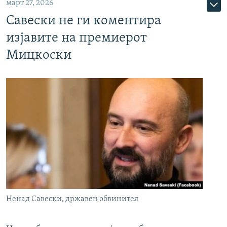
март 27, 2026
Савески не ги коментира
изјавите на премиерот
Мицкоски
Ненад Савески, државен обвинител