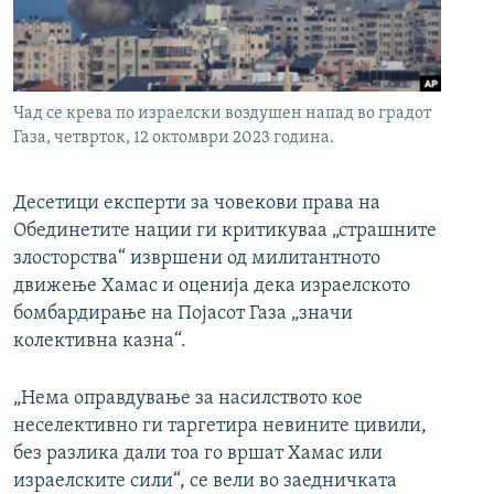
РСЕ веб страници
Чад се крева по израелски воздушен напад во градот
Газа, четврток, 12 октомври 2023 година.
Десетици експерти за човекови права на
Обединетите нации ги критикуваа „страшните
злосторства“ извршени од милитантното
движење Хамас и оценија дека израелското
бомбардирање на Појасот Газа „значи
колективна казна“.
„Нема оправдување за насилството кое
неселективно ги таргетира невините цивили,
без разлика дали тоа го вршат Хамас или
израелските сили“, се вели во заедничката