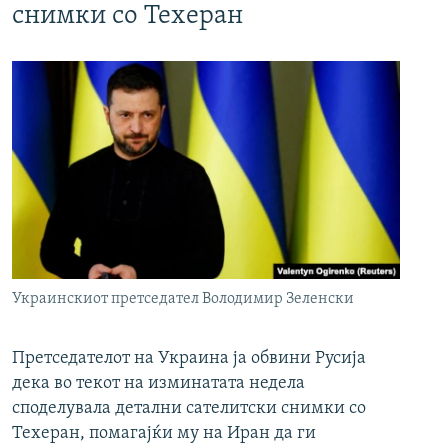
снимки со Техеран
Украинскиот претседател Володимир Зеленски
Претседателот на Украина ја обвини Русија
дека во текот на изминатата недела
споделувала детални сателитски снимки со
Техеран, помагајќи му на Иран да ги