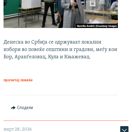
Денеска во Србија се одржуваат локални
избори во повеќе општини и градови, меѓу кои
Бор, Аранѓеловац, Кула и Књажевац.
прочитај повеќе
Сподели
март 28, 2026