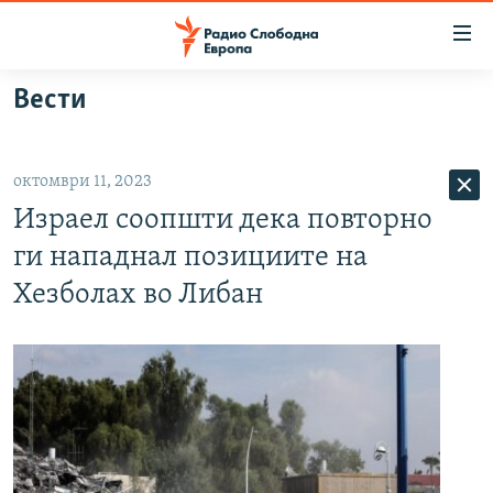
Достапни
линкови
Оди
Вести
на
МАКЕДОНИЈА
содржината
СВЕТ
Оди
октомври 11, 2023
ВИЗУЕЛНО
на
Израел соопшти дека повторно
главната
ВЕСТИ
навигација
ги нападнал позициите на
ШТО ТРЕБА ДА ЗНАЕТЕ
Премини
Хезболах во Либан
на
ПРИЈАВИ СЕ ЗА ЊУЗЛЕТЕР
пребарување
ПОДКАСТ ЗОШТО?
СЛЕДЕТЕ НЕ