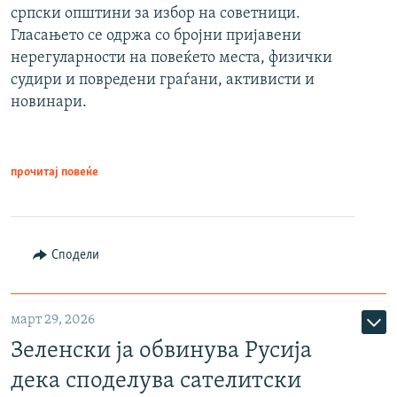
српски општини за избор на советници.
Гласањето се одржа со бројни пријавени
нерегуларности на повеќето места, физички
судири и повредени граѓани, активисти и
новинари.
прочитај повеќе
Сподели
март 29, 2026
Зеленски ја обвинува Русија
дека споделува сателитски