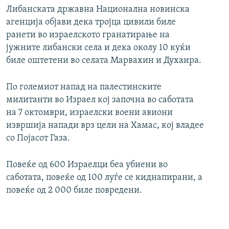
Либанската државна Национална новинска
агенција објави дека тројца цивили биле
ранети во израелското гранатирање на
јужните либански села и дека околу 10 куќи
биле оштетени во селата Марвахин и Духаира.
По големиот напад на палестинските
милитанти во Израел кој започна во саботата
на 7 октомври, израелски воени авиони
извршија напади врз цели на Хамас, кој владее
со Појасот Газа.
Повеќе од 600 Израелци беа убиени во
саботата, повеќе од 100 луѓе се киднапирани, а
повеќе од 2 000 биле повредени.