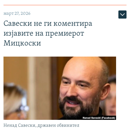
март 27, 2026
Савески не ги коментира
изјавите на премиерот
Мицкоски
Ненад Савески, државен обвинител