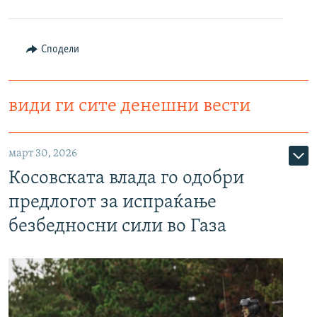
Сподели
види ги сите денешни вести
март 30, 2026
Косовската влада го одобри
предлогот за испраќање
безбедносни сили во Газа