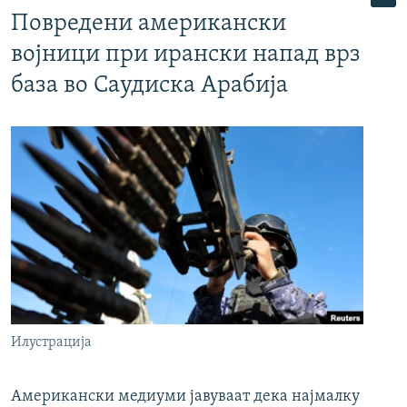
Повредени американски
војници при ирански напад врз
база во Саудиска Арабија
Илустрација
Американски медиуми јавуваат дека најмалку