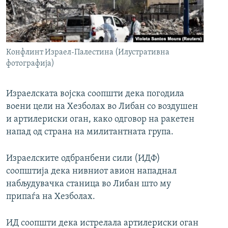
РСЕ веб страници
Конфлинт Израел-Палестина (Илустративна
фотографија)
Израелската војска соопшти дека погодила
воени цели на Хезболах во Либан со воздушен
и артилериски оган, како одговор на ракетен
напад од страна на милитантната група.
Израелските одбранбени сили (ИДФ)
соопштија дека нивниот авион нападнал
набљудувачка станица во Либан што му
припаѓа на Хезболах.
ИД соопшти дека истрелала артилериски оган