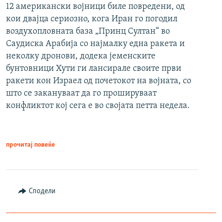
12 американски војници биле повредени, од
кои двајца сериозно, кога Иран го погодил
воздухопловната база „Принц Султан“ во
Саудиска Арабија со најмалку една ракета и
неколку дронови, додека јеменските
бунтовници Хути ги лансирале своите први
ракети кон Израел од почетокот на војната, со
што се закануваат да го прошируваат
конфликтот кој сега е во својата петта недела.
прочитај повеќе
Сподели