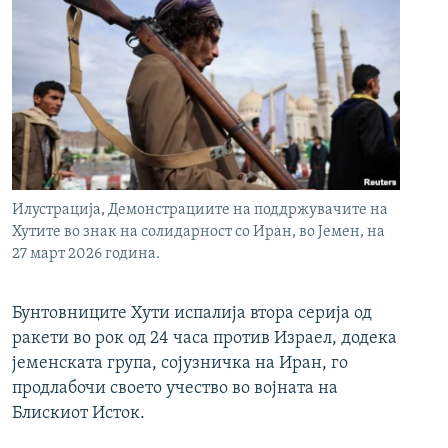
Илустрација, Демонстрациите на поддржувачите на
Хутите во знак на солидарност со Иран, во Јемен, на
27 март 2026 година.
Бунтовниците Хути испалија втора серија од
ракети во рок од 24 часа против Израел, додека
јеменската група, сојузничка на Иран, го
продлабочи своето учество во војната на
Блискиот Исток.