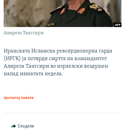
Алиреза Тангсири
Иранската Исламска револуционерна гарда
(ИРГК) ја потврди смртта на командантот
Алиреза Тангсири во израелски воздушен
напад минатата недела.
прочитај повеќе
Сподели